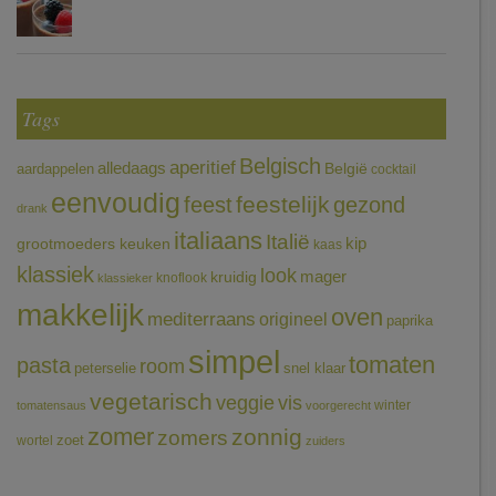
Tags
Belgisch
aperitief
alledaags
aardappelen
België
cocktail
eenvoudig
feestelijk
feest
gezond
drank
italiaans
Italië
grootmoeders keuken
kip
kaas
klassiek
look
mager
kruidig
knoflook
klassieker
makkelijk
oven
mediterraans
origineel
paprika
simpel
tomaten
pasta
room
peterselie
snel klaar
vegetarisch
veggie
vis
winter
tomatensaus
voorgerecht
zomer
zonnig
zomers
wortel
zoet
zuiders