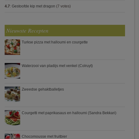
4.7
:
Gestoofde kip met dragon
(7 votes)
Nieuwste Recepten
Turkse pizza met halloumi en courgette
Waterzooi van pladijs met venkel (Colruyt)
Zweedse gehaktballetjes
Courgetti met paprikasaus en halloumi (Sandra Bekkari)
Chocomousse met fruitbier