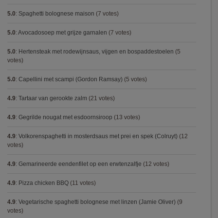
5.0
:
Spaghetti bolognese maison
(7 votes)
5.0
:
Avocadosoep met grijze garnalen
(7 votes)
5.0
:
Hertensteak met rodewijnsaus, vijgen en bospaddestoelen
(5
votes)
5.0
:
Capellini met scampi (Gordon Ramsay)
(5 votes)
4.9
:
Tartaar van gerookte zalm
(21 votes)
4.9
:
Gegrilde nougat met esdoornsiroop
(13 votes)
4.9
:
Volkorenspaghetti in mosterdsaus met prei en spek (Colruyt)
(12
votes)
4.9
:
Gemarineerde eendenfilet op een erwtenzalfje
(12 votes)
4.9
:
Pizza chicken BBQ
(11 votes)
4.9
:
Vegetarische spaghetti bolognese met linzen (Jamie Oliver)
(9
votes)