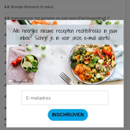
4.9
:
Broodje Bismarck
(8 votes)
4.9
:
Aspergepuree met garnalen en zure room (Piet Huysentruyt)
(7
votes)
×
4.8
:
Spaghetti all'Amatriciana (Antonio Carluccio)
(12 votes)
4.8
:
Aperitiefglaasje met gegrilde groentjes en gedroogde ham
(11
votes)
4.8
:
Met spinazie en mozzarella gevulde varkenshaas
(10 votes)
4.8
:
Gegrilde pesto toastjes
(8 votes)
4.8
:
Seafood chowder
(6 votes)
4.8
:
Zalmfilet op een bedje van asperges
(5 votes)
4.8
:
Blackwellsaus
(5 votes)
4.7
:
Varkenshaasje met jagersaus en kroketten (Jeroen Meus)
(15
votes)