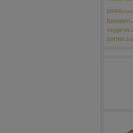
pasta
peters
tomaten
t
veggie
vis
v
zomer
zo