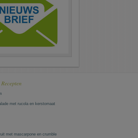
e Recepten
m
lade met rucola en kerstomaat
fruit met mascarpone en crumble