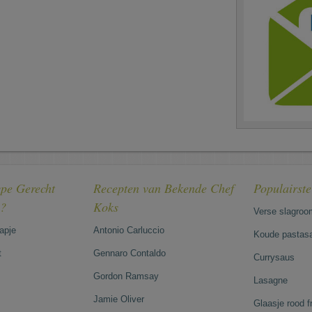
pe Gerecht
Recepten van Bekende Chef
Populairst
e?
Koks
Verse slagroo
hapje
Antonio Carluccio
Koude pastasa
t
Gennaro Contaldo
Currysaus
Gordon Ramsay
Lasagne
Jamie Oliver
Glaasje rood 