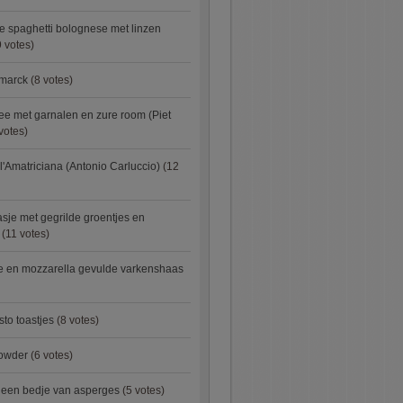
e spaghetti bolognese met linzen
 votes)
smarck
(8 votes)
e met garnalen en zure room (Piet
votes)
l'Amatriciana (Antonio Carluccio)
(12
asje met gegrilde groentjes en
(11 votes)
e en mozzarella gevulde varkenshaas
sto toastjes
(8 votes)
owder
(6 votes)
p een bedje van asperges
(5 votes)