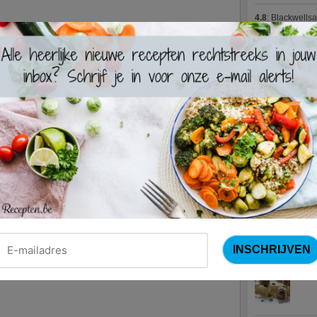
4.8
:
Blackwells
4.7
:
Varkenshaas
Meus)
(15 votes
4.7
:
Gestoofde k
Nieuwste R
Turks
Waterz
Zweed