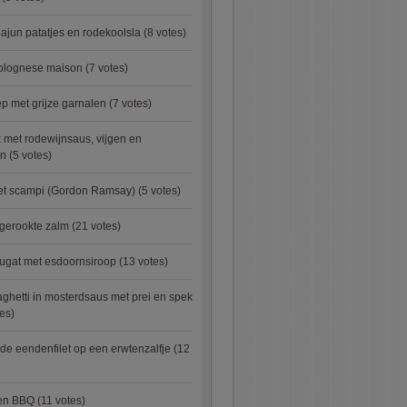
ajun patatjes en rodekoolsla
(8 votes)
bolognese maison
(7 votes)
 met grijze garnalen
(7 votes)
 met rodewijnsaus, vijgen en
en
(5 votes)
met scampi (Gordon Ramsay)
(5 votes)
 gerookte zalm
(21 votes)
ugat met esdoornsiroop
(13 votes)
ghetti in mosterdsaus met prei en spek
es)
e eendenfilet op een erwtenzalfje
(12
ken BBQ
(11 votes)