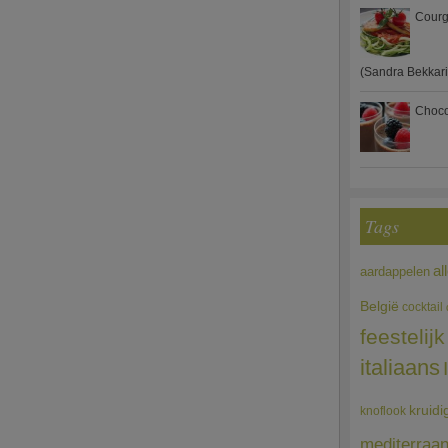
Courg
(Sandra Bekkari
Choco
Tags
al
aardappelen
België
cocktail
feestelijk
italiaans
kruidi
knoflook
mediterraa