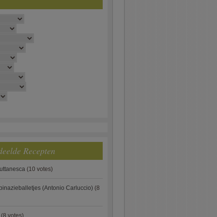
deelde Recepten
puttanesca
(10 votes)
pinazieballetjes (Antonio Carluccio)
(8
(8 votes)