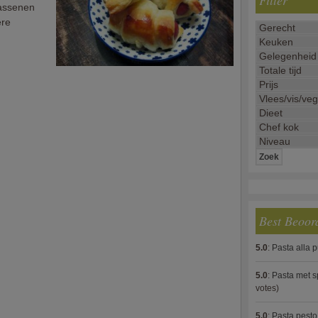
Filter
wassenen
ere
Best Beoor
5.0
:
Pasta alla 
5.0
:
Pasta met s
votes)
5.0
:
Pasta pesto