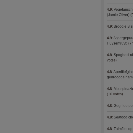
4.9
:
Vegetarisch
(Jamie Oliver)
(9
4.9
:
Broodje Bi
4.9
:
Aspergepure
Huysentruyt)
(7 
4.8
:
Spaghetti al
votes)
4.8
:
Aperitiefgla
gedroogde ham
4.8
:
Met spinazi
(10 votes)
4.8
:
Gegrilde pe
4.8
:
Seafood ch
4.8
:
Zalmfilet o