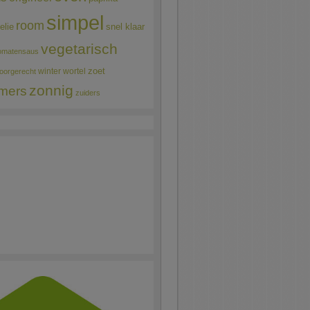
simpel
room
elie
snel klaar
vegetarisch
omatensaus
winter
wortel
zoet
oorgerecht
zonnig
mers
zuiders