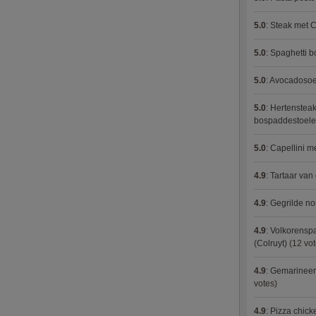
5.0
:
Steak met C
5.0
:
Spaghetti 
5.0
:
Avocadosoep
5.0
:
Hertensteak
bospaddestoel
5.0
:
Capellini 
4.9
:
Tartaar van
4.9
:
Gegrilde no
4.9
:
Volkorenspa
(Colruyt)
(12 vot
4.9
:
Gemarineerd
votes)
4.9
:
Pizza chic