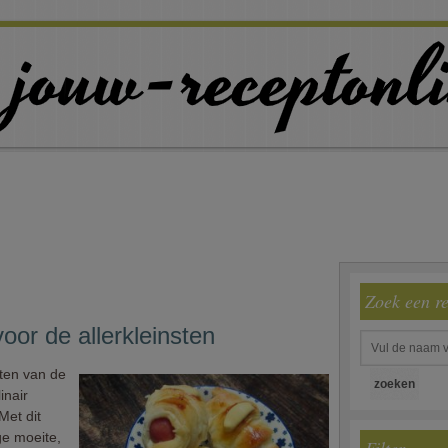
Zoek een r
oor de allerkleinsten
sten van de
inair
 Met dit
ge moeite,