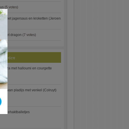
aus
(5 votes)
×
je met jagersaus en kroketten (Jeroen
)
ip met dragon
(7 votes)
ecepten
e pizza met halloumi en courgette
ooi van pladijs met venkel (Colruyt)
se gehaktballetjes