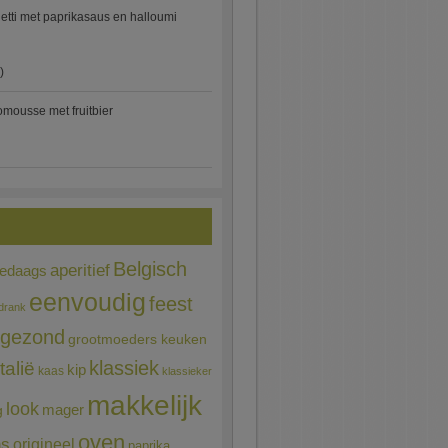
etti met paprikasaus en halloumi
)
mousse met fruitbier
Belgisch
aperitief
ledaags
eenvoudig
feest
drank
gezond
grootmoeders keuken
Italië
klassiek
kip
kaas
klassieker
makkelijk
look
mager
g
oven
ns
origineel
paprika