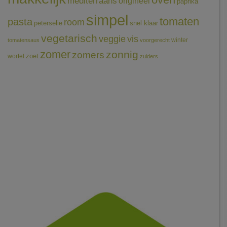
mediterraans
origineel
paprika
simpel
tomaten
pasta
room
peterselie
snel klaar
vegetarisch
veggie
vis
winter
tomatensaus
voorgerecht
zomer
zonnig
zomers
wortel
zoet
zuiders