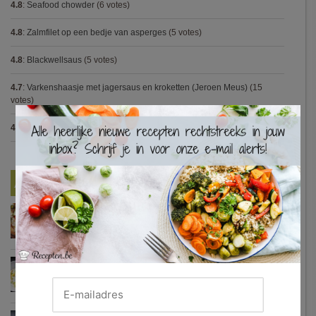
4.8
:
Seafood chowder
(6 votes)
4.8
:
Zalmfilet op een bedje van asperges
(5 votes)
4.8
:
Blackwellsaus
(5 votes)
4.7
:
Varkenshaasje met jagersaus en kroketten (Jeroen Meus)
(15
votes)
×
4.7
:
Gestoofde kip met dragon
(7 votes)
Nieuwste Recepten
Turkse pizza met halloumi en courgette
Waterzooi van pladijs met venkel (Colruyt)