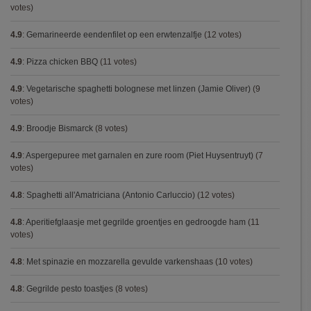
votes)
4.9
:
Gemarineerde eendenfilet op een erwtenzalfje
(12 votes)
4.9
:
Pizza chicken BBQ
(11 votes)
4.9
:
Vegetarische spaghetti bolognese met linzen (Jamie Oliver)
(9
votes)
4.9
:
Broodje Bismarck
(8 votes)
4.9
:
Aspergepuree met garnalen en zure room (Piet Huysentruyt)
(7
votes)
4.8
:
Spaghetti all'Amatriciana (Antonio Carluccio)
(12 votes)
4.8
:
Aperitiefglaasje met gegrilde groentjes en gedroogde ham
(11
votes)
4.8
:
Met spinazie en mozzarella gevulde varkenshaas
(10 votes)
4.8
:
Gegrilde pesto toastjes
(8 votes)