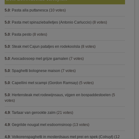
5.0
:
Pasta alla puttanesca
(10 votes)
5.0
:
Pasta met spinazieballetjes (Antonio Carluccio)
(8 votes)
5.0
:
Pasta pesto
(8 votes)
5.0
:
Steak met Cajun patatjes en rodekoolsla
(8 votes)
5.0
:
Avocadosoep met grijze garnalen
(7 votes)
5.0
:
Spaghetti bolognese maison
(7 votes)
5.0
:
Capellini met scampi (Gordon Ramsay)
(5 votes)
5.0
:
Hertensteak met rodewijnsaus, vijgen en bospaddestoelen
(5
votes)
4.9
:
Tartaar van gerookte zalm
(21 votes)
4.9
:
Gegrilde nougat met esdoornsiroop
(13 votes)
4.9
:
Volkorenspaghetti in mosterdsaus met prei en spek (Colruyt)
(12