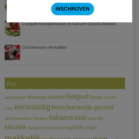
Zweedse gehaktballetjes
Courgetti met paprikasaus en halloumi (Sandra Bekkari)
Chocomousse met fruitbier
Tags
Belgisch
aperitief
alledaags
aardappelen
België
cocktail
eenvoudig
feestelijk
feest
gezond
drank
italiaans
Italië
grootmoeders keuken
kip
kaas
klassiek
look
mager
kruidig
knoflook
klassieker
makkelijk
oven