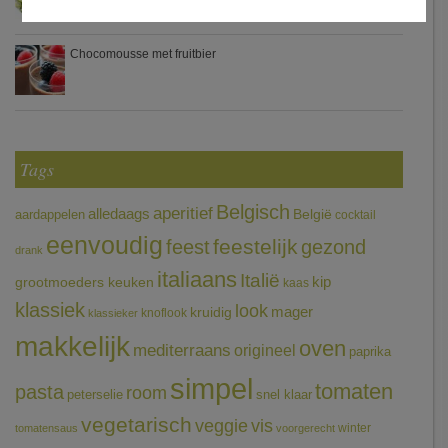
Chocomousse met fruitbier
Tags
Belgisch
aperitief
alledaags
aardappelen
België
cocktail
eenvoudig
feestelijk
feest
gezond
drank
italiaans
Italië
grootmoeders keuken
kip
kaas
klassiek
look
mager
kruidig
knoflook
klassieker
makkelijk
oven
mediterraans
origineel
paprika
simpel
tomaten
pasta
room
peterselie
snel klaar
vegetarisch
veggie
vis
winter
tomatensaus
voorgerecht