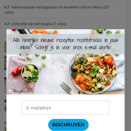
4.7
:
Varkenshaasje met jagersaus en kroketten (Jeroen Meus)
(15
votes)
4.7
:
Gestoofde kip met dragon
(7 votes)
×
Nieuwste Recepten
Turkse pizza met halloumi en courgette
Waterzooi van pladijs met venkel (Colruyt)
Zweedse gehaktballetjes
Courgetti met paprikasaus en halloumi (Sandra Bekkari)