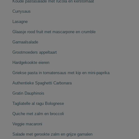
Koude pastasalade met rucola en kerstomaat
Currysaus
Lasagne
Glaasje rood fruit met mascarpone en crumble
Garnaalsalade
Grootmoeders appeltaart
Hardgekookte eieren
Griekse pasta in tomatensaus met kip en mini-paprika
Authentieke Spaghetti Carbonara
Gratin Dauphinois
Tagliatelle al ragu Bolognese
Quiche met zalm en broccoli
Veggie macaroni
Salade met gerookte zalm en grijze garnalen