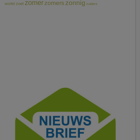
zomer
zonnig
zomers
wortel
zoet
zuiders