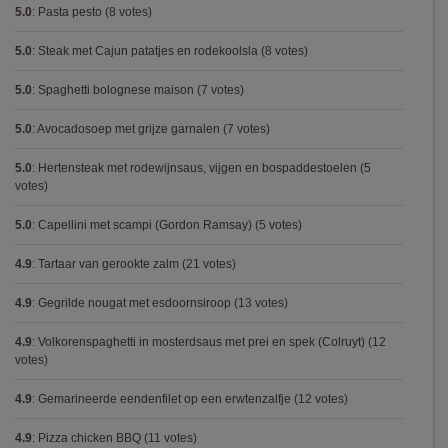
5.0
:
Pasta pesto
(8 votes)
5.0
:
Steak met Cajun patatjes en rodekoolsla
(8 votes)
5.0
:
Spaghetti bolognese maison
(7 votes)
5.0
:
Avocadosoep met grijze garnalen
(7 votes)
5.0
:
Hertensteak met rodewijnsaus, vijgen en bospaddestoelen
(5
votes)
5.0
:
Capellini met scampi (Gordon Ramsay)
(5 votes)
4.9
:
Tartaar van gerookte zalm
(21 votes)
4.9
:
Gegrilde nougat met esdoornsiroop
(13 votes)
4.9
:
Volkorenspaghetti in mosterdsaus met prei en spek (Colruyt)
(12
votes)
4.9
:
Gemarineerde eendenfilet op een erwtenzalfje
(12 votes)
4.9
:
Pizza chicken BBQ
(11 votes)