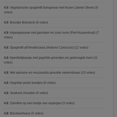
4.9
:
Vegetarische spaghetti bolognese met linzen (Jamie Oliver)
(9
votes)
4.9
:
Broodje Bismarck
(8 votes)
4.9
:
Aspergepuree met garnalen en zure room (Piet Huysentruyt)
(7
votes)
4.8
:
Spaghetti all'Amatriciana (Antonio Carluccio)
(12 votes)
4.8
:
Aperitiefglaasje met gegrilde groentjes en gedroogde ham
(11
votes)
4.8
:
Met spinazie en mozzarella gevulde varkenshaas
(10 votes)
4.8
:
Gegrilde pesto toastjes
(8 votes)
4.8
:
Seafood chowder
(6 votes)
4.8
:
Zalmfilet op een bedje van asperges
(5 votes)
4.8
:
Blackwellsaus
(5 votes)