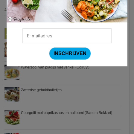
4.7
:
Gestoofde kip met dragon
(7 votes)
Nieuwste Recepten
Turkse pizza met halloumi en courgette
Waterzooi van pladijs met venkel (Colruyt)
Zweedse gehaktballetjes
Courgetti met paprikasaus en halloumi (Sandra Bekkari)