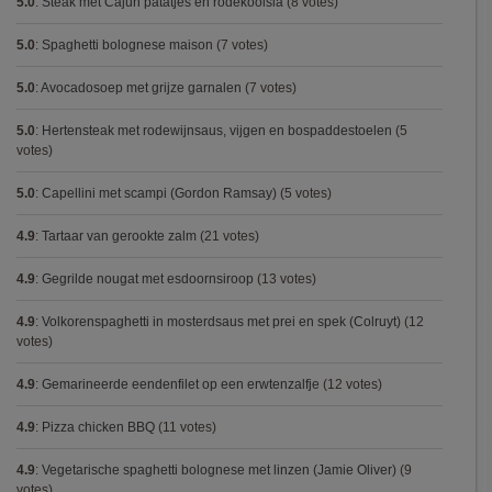
5.0
:
Steak met Cajun patatjes en rodekoolsla
(8 votes)
5.0
:
Spaghetti bolognese maison
(7 votes)
5.0
:
Avocadosoep met grijze garnalen
(7 votes)
5.0
:
Hertensteak met rodewijnsaus, vijgen en bospaddestoelen
(5
votes)
5.0
:
Capellini met scampi (Gordon Ramsay)
(5 votes)
4.9
:
Tartaar van gerookte zalm
(21 votes)
4.9
:
Gegrilde nougat met esdoornsiroop
(13 votes)
4.9
:
Volkorenspaghetti in mosterdsaus met prei en spek (Colruyt)
(12
votes)
4.9
:
Gemarineerde eendenfilet op een erwtenzalfje
(12 votes)
4.9
:
Pizza chicken BBQ
(11 votes)
4.9
:
Vegetarische spaghetti bolognese met linzen (Jamie Oliver)
(9
votes)