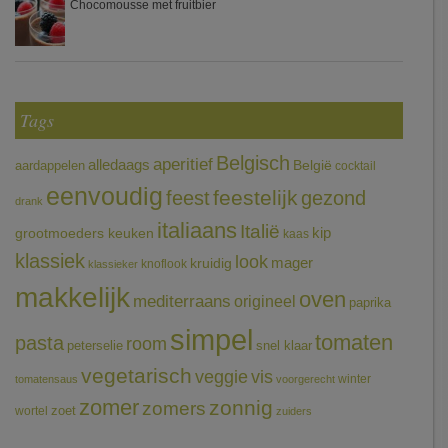
Chocomousse met fruitbier
Tags
Belgisch
aperitief
alledaags
aardappelen
België
cocktail
eenvoudig
feestelijk
feest
gezond
drank
italiaans
Italië
grootmoeders keuken
kip
kaas
klassiek
look
mager
kruidig
knoflook
klassieker
makkelijk
oven
mediterraans
origineel
paprika
simpel
tomaten
pasta
room
peterselie
snel klaar
vegetarisch
veggie
vis
winter
tomatensaus
voorgerecht
zomer
zonnig
zomers
wortel
zoet
zuiders