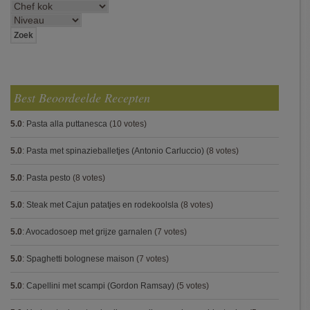
Best Beoordeelde Recepten
5.0
:
Pasta alla puttanesca
(10 votes)
5.0
:
Pasta met spinazieballetjes (Antonio Carluccio)
(8 votes)
5.0
:
Pasta pesto
(8 votes)
5.0
:
Steak met Cajun patatjes en rodekoolsla
(8 votes)
5.0
:
Avocadosoep met grijze garnalen
(7 votes)
5.0
:
Spaghetti bolognese maison
(7 votes)
5.0
:
Capellini met scampi (Gordon Ramsay)
(5 votes)