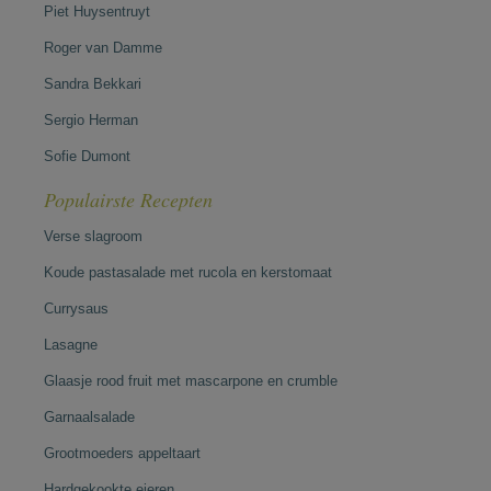
Piet Huysentruyt
Roger van Damme
Sandra Bekkari
Sergio Herman
Sofie Dumont
Populairste Recepten
Verse slagroom
Koude pastasalade met rucola en kerstomaat
Currysaus
Lasagne
Glaasje rood fruit met mascarpone en crumble
Garnaalsalade
Grootmoeders appeltaart
Hardgekookte eieren