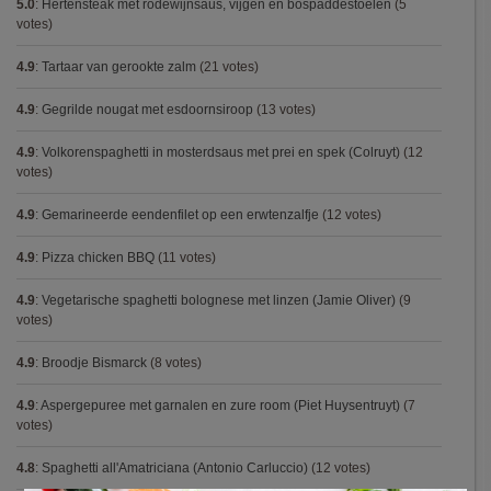
5.0
:
Hertensteak met rodewijnsaus, vijgen en bospaddestoelen
(5
votes)
4.9
:
Tartaar van gerookte zalm
(21 votes)
4.9
:
Gegrilde nougat met esdoornsiroop
(13 votes)
4.9
:
Volkorenspaghetti in mosterdsaus met prei en spek (Colruyt)
(12
votes)
4.9
:
Gemarineerde eendenfilet op een erwtenzalfje
(12 votes)
4.9
:
Pizza chicken BBQ
(11 votes)
4.9
:
Vegetarische spaghetti bolognese met linzen (Jamie Oliver)
(9
votes)
4.9
:
Broodje Bismarck
(8 votes)
4.9
:
Aspergepuree met garnalen en zure room (Piet Huysentruyt)
(7
votes)
4.8
:
Spaghetti all'Amatriciana (Antonio Carluccio)
(12 votes)