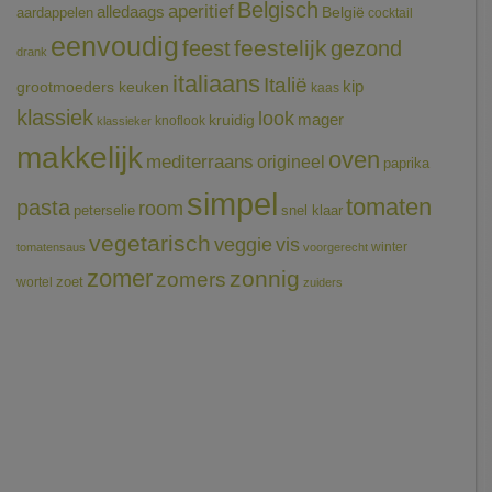
Belgisch
aperitief
alledaags
aardappelen
België
cocktail
eenvoudig
feestelijk
feest
gezond
drank
italiaans
Italië
grootmoeders keuken
kip
kaas
klassiek
look
mager
kruidig
knoflook
klassieker
makkelijk
oven
mediterraans
origineel
paprika
simpel
tomaten
pasta
room
peterselie
snel klaar
vegetarisch
veggie
vis
winter
tomatensaus
voorgerecht
zomer
zonnig
zomers
wortel
zoet
zuiders