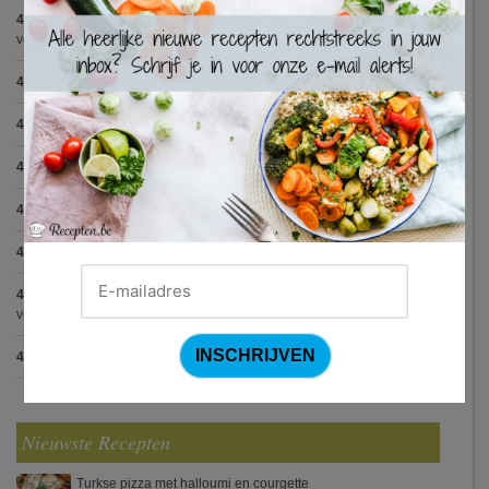
×
4.8
:
Aperitiefglaasje met gegrilde groentjes en gedroogde ham
(11
votes)
4.8
:
Met spinazie en mozzarella gevulde varkenshaas
(10 votes)
4.8
:
Gegrilde pesto toastjes
(8 votes)
4.8
:
Seafood chowder
(6 votes)
4.8
:
Zalmfilet op een bedje van asperges
(5 votes)
4.8
:
Blackwellsaus
(5 votes)
4.7
:
Varkenshaasje met jagersaus en kroketten (Jeroen Meus)
(15
votes)
4.7
:
Gestoofde kip met dragon
(7 votes)
Nieuwste Recepten
Turkse pizza met halloumi en courgette