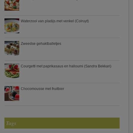
Waterzooi van pladijs met venkel (Colruyt)
Zweedse gehaktballetjes
Courgetti met paprikasaus en halloumi (Sandra Bekkari)
Chocomousse met fruitbier
Tags