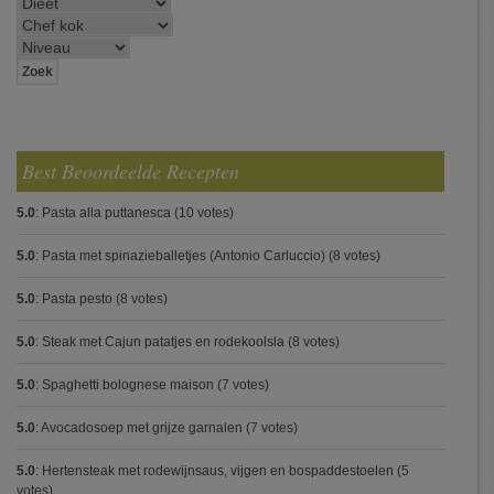
Best Beoordeelde Recepten
5.0
:
Pasta alla puttanesca
(10 votes)
5.0
:
Pasta met spinazieballetjes (Antonio Carluccio)
(8 votes)
5.0
:
Pasta pesto
(8 votes)
5.0
:
Steak met Cajun patatjes en rodekoolsla
(8 votes)
5.0
:
Spaghetti bolognese maison
(7 votes)
5.0
:
Avocadosoep met grijze garnalen
(7 votes)
5.0
:
Hertensteak met rodewijnsaus, vijgen en bospaddestoelen
(5
votes)