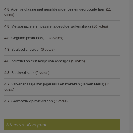
4.8
:
Aperitiefglaasje met gegrilde groentjes en gedroogde ham
(11
votes)
4.8
:
Met spinazie en mozzarella gevulde varkenshaas
(10 votes)
4.8
:
Gegrilde pesto toastjes
(8 votes)
4.8
:
Seafood chowder
(6 votes)
4.8
:
Zalmfilet op een bedje van asperges
(5 votes)
4.8
:
Blackwellsaus
(5 votes)
4.7
:
Varkenshaasje met jagersaus en kroketten (Jeroen Meus)
(15
votes)
4.7
:
Gestoofde kip met dragon
(7 votes)
Nieuwste Recepten