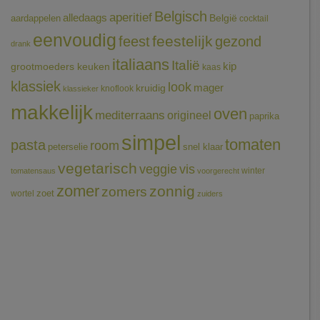
Belgisch
aperitief
alledaags
aardappelen
België
cocktail
eenvoudig
feestelijk
feest
gezond
drank
italiaans
Italië
grootmoeders keuken
kip
kaas
klassiek
look
mager
kruidig
knoflook
klassieker
makkelijk
oven
mediterraans
origineel
paprika
simpel
tomaten
pasta
room
peterselie
snel klaar
vegetarisch
veggie
vis
winter
tomatensaus
voorgerecht
zomer
zonnig
zomers
wortel
zoet
zuiders