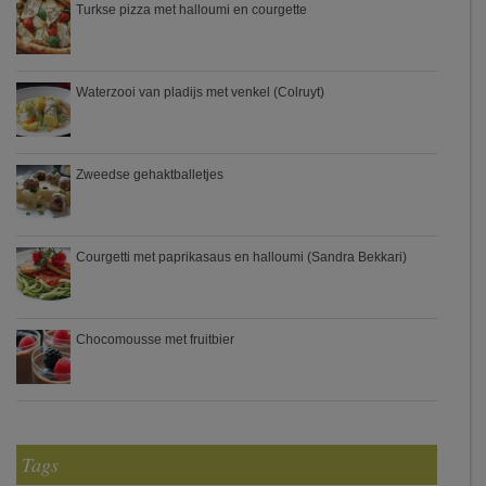
Turkse pizza met halloumi en courgette
Waterzooi van pladijs met venkel (Colruyt)
Zweedse gehaktballetjes
Courgetti met paprikasaus en halloumi (Sandra Bekkari)
Chocomousse met fruitbier
Tags