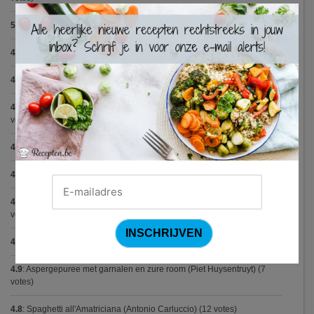
×
5.0
:
Capellini met scampi (Gordon Ramsay)
(5 votes)
4.9
:
Tartaar van gerookte zalm
(21 votes)
4.9
:
Gegrilde nougat met esdoornsiroop
(13 votes)
4.9
:
Volkorenspaghetti in mosterdsaus met prei en spek (Colruyt)
(12
votes)
4.9
:
Gemarineerde eendenfilet op een erwtenzalfje
(12 votes)
4.9
:
Pizza chicken BBQ
(11 votes)
4.9
:
Vegetarische spaghetti bolognese met linzen (Jamie Oliver)
(9
votes)
4.9
:
Broodje Bismarck
(8 votes)
4.9
:
Aspergepuree met garnalen en zure room (Piet Huysentruyt)
(7
votes)
4.8
:
Spaghetti all'Amatriciana (Antonio Carluccio)
(12 votes)