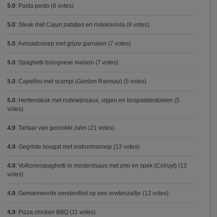
5.0
:
Pasta pesto
(8 votes)
5.0
:
Steak met Cajun patatjes en rodekoolsla
(8 votes)
5.0
:
Avocadosoep met grijze garnalen
(7 votes)
5.0
:
Spaghetti bolognese maison
(7 votes)
5.0
:
Capellini met scampi (Gordon Ramsay)
(5 votes)
5.0
:
Hertensteak met rodewijnsaus, vijgen en bospaddestoelen
(5
votes)
4.9
:
Tartaar van gerookte zalm
(21 votes)
4.9
:
Gegrilde nougat met esdoornsiroop
(13 votes)
4.9
:
Volkorenspaghetti in mosterdsaus met prei en spek (Colruyt)
(12
votes)
4.9
:
Gemarineerde eendenfilet op een erwtenzalfje
(12 votes)
4.9
:
Pizza chicken BBQ
(11 votes)