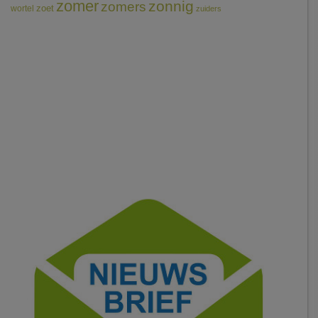
zomer
zonnig
zomers
wortel
zoet
zuiders