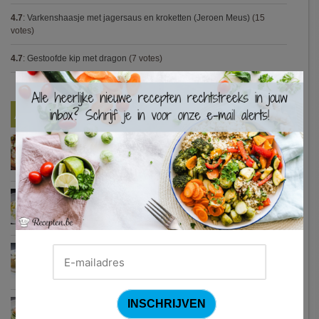
4.7
:
Varkenshaasje met jagersaus en kroketten (Jeroen Meus)
(15
votes)
4.7
:
Gestoofde kip met dragon
(7 votes)
×
Nieuwste Recepten
Turkse pizza met halloumi en courgette
Waterzooi van pladijs met venkel (Colruyt)
Zweedse gehaktballetjes
Courgetti met paprikasaus en halloumi (Sandra Bekkari)