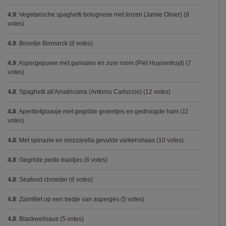
4.9
:
Vegetarische spaghetti bolognese met linzen (Jamie Oliver)
(9
votes)
4.9
:
Broodje Bismarck
(8 votes)
4.9
:
Aspergepuree met garnalen en zure room (Piet Huysentruyt)
(7
votes)
4.8
:
Spaghetti all'Amatriciana (Antonio Carluccio)
(12 votes)
4.8
:
Aperitiefglaasje met gegrilde groentjes en gedroogde ham
(11
votes)
4.8
:
Met spinazie en mozzarella gevulde varkenshaas
(10 votes)
4.8
:
Gegrilde pesto toastjes
(8 votes)
4.8
:
Seafood chowder
(6 votes)
4.8
:
Zalmfilet op een bedje van asperges
(5 votes)
4.8
:
Blackwellsaus
(5 votes)