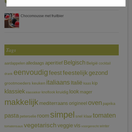
Chocomousse met fruitbier
Tags
Belgisch
aperitief
alledaags
aardappelen
België
cocktail
eenvoudig
feestelijk
feest
gezond
drank
italiaans
Italië
grootmoeders keuken
kip
kaas
klassiek
look
mager
kruidig
knoflook
klassieker
makkelijk
oven
mediterraans
origineel
paprika
simpel
tomaten
pasta
room
peterselie
snel klaar
vegetarisch
veggie
vis
winter
tomatensaus
voorgerecht