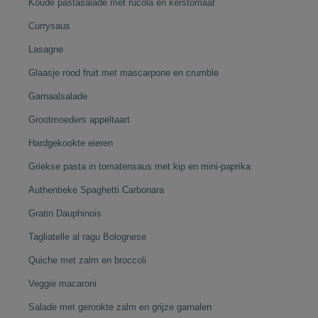
Koude pastasalade met rucola en kerstomaat
Currysaus
Lasagne
Glaasje rood fruit met mascarpone en crumble
Garnaalsalade
Grootmoeders appeltaart
Hardgekookte eieren
Griekse pasta in tomatensaus met kip en mini-paprika
Authentieke Spaghetti Carbonara
Gratin Dauphinois
Tagliatelle al ragu Bolognese
Quiche met zalm en broccoli
Veggie macaroni
Salade met gerookte zalm en grijze garnalen