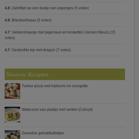
4.8
:
Zalmfilet op een bedje van asperges
(5 votes)
4.8
:
Blackwellsaus
(5 votes)
4.7
:
Varkenshaasje met jagersaus en kroketten (Jeroen Meus)
(15
votes)
4.7
:
Gestoofde kip met dragon
(7 votes)
Nieuwste Recepten
Turkse pizza met halloumi en courgette
Waterzooi van pladijs met venkel (Colruyt)
Zweedse gehaktballetjes