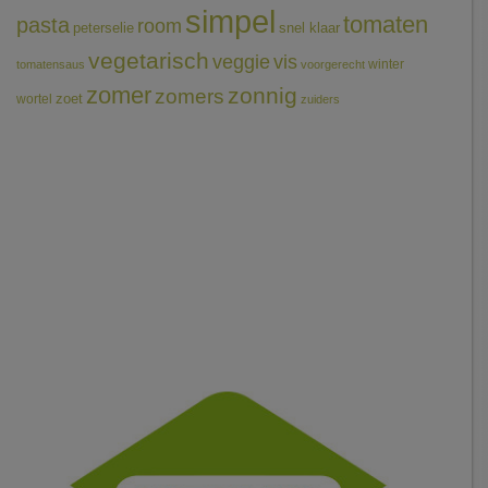
simpel
tomaten
pasta
room
peterselie
snel klaar
vegetarisch
veggie
vis
winter
tomatensaus
voorgerecht
zomer
zonnig
zomers
wortel
zoet
zuiders