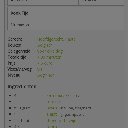
Kook Tijd
15
minuten
Gerecht
Hoofdgerecht
,
Pasta
Keuken
Belgisch
Gelegenheid
Voor elke dag
Totale tijd
< 30 minuten
Prijs
< 6 euro
Vlees/vis/veg
Vis
Niveau
Beginner
Ingrediënten
4
zalmhaasjes
op vel
1
broccoli
500
pasta
gram
linguine, spaghetti,...
1
sjalot
fijngesnipperd
1
droge witte wijn
scheut
4
room
dl