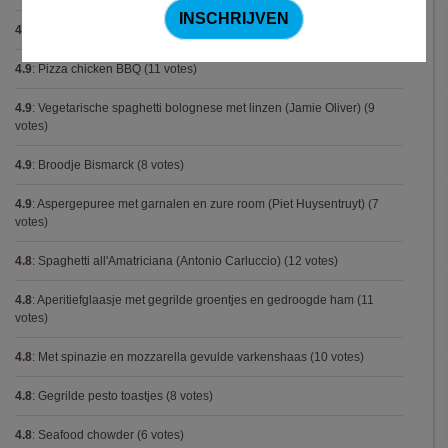
4.9
:
Gemarineerde eendenfilet op een erwtenzalfje
(12 votes)
4.9
:
Pizza chicken BBQ
(11 votes)
4.9
:
Vegetarische spaghetti bolognese met linzen (Jamie Oliver)
(9
votes)
4.9
:
Broodje Bismarck
(8 votes)
4.9
:
Aspergepuree met garnalen en zure room (Piet Huysentruyt)
(7
votes)
4.8
:
Spaghetti all'Amatriciana (Antonio Carluccio)
(12 votes)
4.8
:
Aperitiefglaasje met gegrilde groentjes en gedroogde ham
(11
votes)
4.8
:
Met spinazie en mozzarella gevulde varkenshaas
(10 votes)
4.8
:
Gegrilde pesto toastjes
(8 votes)
4.8
:
Seafood chowder
(6 votes)