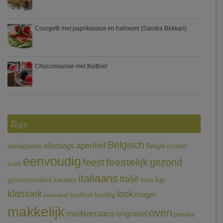
Courgetti met paprikasaus en halloumi (Sandra Bekkari)
Chocomousse met fruitbier
Tags
Belgisch
aperitief
alledaags
aardappelen
België
cocktail
eenvoudig
feestelijk
feest
gezond
drank
italiaans
Italië
grootmoeders keuken
kip
kaas
klassiek
look
mager
kruidig
knoflook
klassieker
makkelijk
oven
mediterraans
origineel
paprika