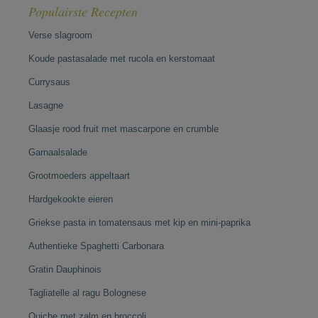
Populairste Recepten
Verse slagroom
Koude pastasalade met rucola en kerstomaat
Currysaus
Lasagne
Glaasje rood fruit met mascarpone en crumble
Garnaalsalade
Grootmoeders appeltaart
Hardgekookte eieren
Griekse pasta in tomatensaus met kip en mini-paprika
Authentieke Spaghetti Carbonara
Gratin Dauphinois
Tagliatelle al ragu Bolognese
Quiche met zalm en broccoli