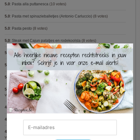
5.0
:
Pasta alla puttanesca
(10 votes)
5.0
:
Pasta met spinazieballetjes (Antonio Carluccio)
(8 votes)
5.0
:
Pasta pesto
(8 votes)
5.0
:
Steak met Cajun patatjes en rodekoolsla
(8 votes)
×
5.0
:
Avocadosoep met grijze garnalen
(7 votes)
5.0
:
Spaghetti bolognese maison
(7 votes)
5.0
:
Capellini met scampi (Gordon Ramsay)
(5 votes)
5.0
:
Hertensteak met rodewijnsaus, vijgen en bospaddestoelen
(5
votes)
4.9
:
Tartaar van gerookte zalm
(21 votes)
4.9
:
Gegrilde nougat met esdoornsiroop
(13 votes)
4.9
:
Volkorenspaghetti in mosterdsaus met prei en spek (Colruyt)
(12
votes)