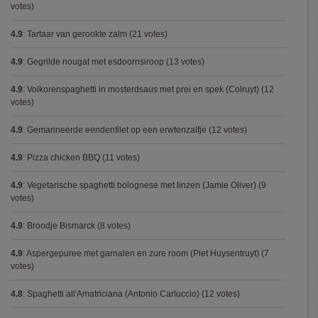
votes)
4.9
:
Tartaar van gerookte zalm
(21 votes)
4.9
:
Gegrilde nougat met esdoornsiroop
(13 votes)
4.9
:
Volkorenspaghetti in mosterdsaus met prei en spek (Colruyt)
(12
votes)
4.9
:
Gemarineerde eendenfilet op een erwtenzalfje
(12 votes)
4.9
:
Pizza chicken BBQ
(11 votes)
4.9
:
Vegetarische spaghetti bolognese met linzen (Jamie Oliver)
(9
votes)
4.9
:
Broodje Bismarck
(8 votes)
4.9
:
Aspergepuree met garnalen en zure room (Piet Huysentruyt)
(7
votes)
4.8
:
Spaghetti all'Amatriciana (Antonio Carluccio)
(12 votes)