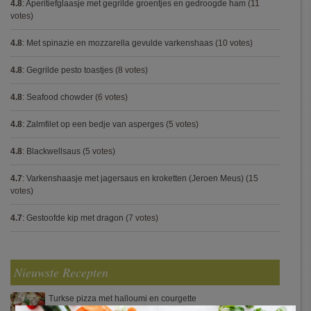
4.8
:
Aperitiefglaasje met gegrilde groentjes en gedroogde ham
(11
votes)
4.8
:
Met spinazie en mozzarella gevulde varkenshaas
(10 votes)
4.8
:
Gegrilde pesto toastjes
(8 votes)
4.8
:
Seafood chowder
(6 votes)
4.8
:
Zalmfilet op een bedje van asperges
(5 votes)
4.8
:
Blackwellsaus
(5 votes)
4.7
:
Varkenshaasje met jagersaus en kroketten (Jeroen Meus)
(15
votes)
4.7
:
Gestoofde kip met dragon
(7 votes)
Nieuwste Recepten
Turkse pizza met halloumi en courgette