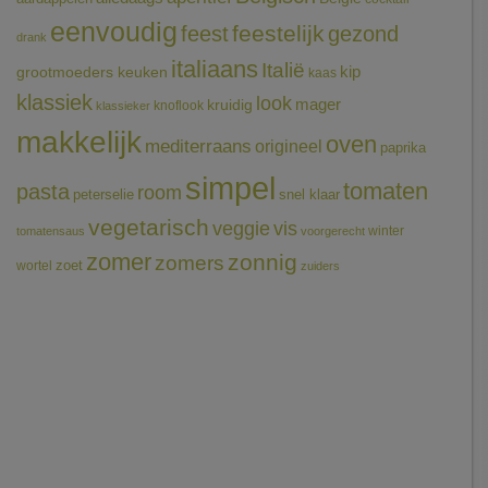
eenvoudig
feestelijk
feest
gezond
drank
italiaans
Italië
grootmoeders keuken
kip
kaas
klassiek
look
mager
kruidig
knoflook
klassieker
makkelijk
oven
mediterraans
origineel
paprika
simpel
tomaten
pasta
room
peterselie
snel klaar
vegetarisch
veggie
vis
winter
tomatensaus
voorgerecht
zomer
zonnig
zomers
wortel
zoet
zuiders