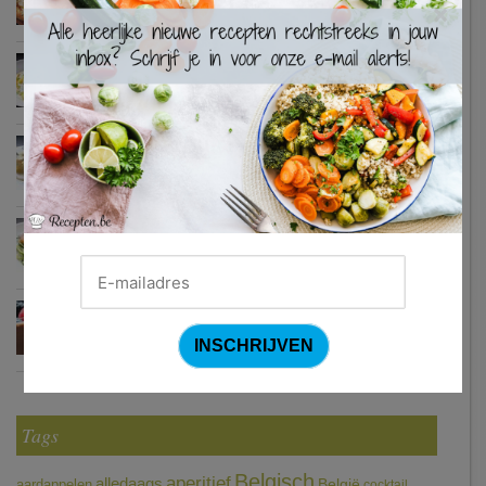
×
Waterzooi van pladijs met venkel (Colruyt)
Zweedse gehaktballetjes
Courgetti met paprikasaus en halloumi (Sandra Bekkari)
Chocomousse met fruitbier
Tags
Belgisch
aperitief
alledaags
aardappelen
België
cocktail