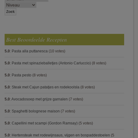
Best Beoordeelde Recepten
5.0
:
Pasta alla puttanesca
(10 votes)
5.0
:
Pasta met spinazieballetjes (Antonio Carluccio)
(8 votes)
5.0
:
Pasta pesto
(8 votes)
5.0
:
Steak met Cajun patatjes en rodekoolsla
(8 votes)
5.0
:
Avocadosoep met grijze garnalen
(7 votes)
5.0
:
Spaghetti bolognese maison
(7 votes)
5.0
:
Capellini met scampi (Gordon Ramsay)
(5 votes)
5.0
:
Hertensteak met rodewijnsaus, vijgen en bospaddestoelen
(5