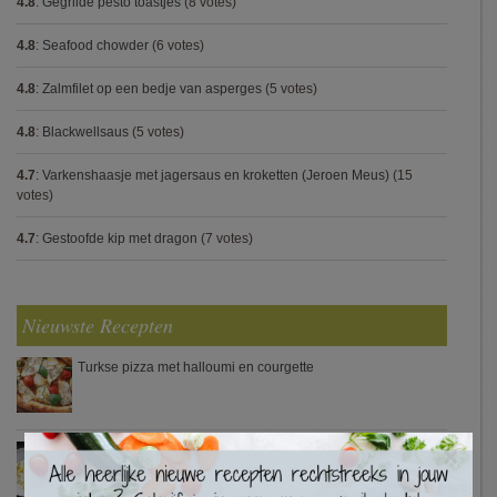
4.8
:
Gegrilde pesto toastjes
(8 votes)
4.8
:
Seafood chowder
(6 votes)
4.8
:
Zalmfilet op een bedje van asperges
(5 votes)
4.8
:
Blackwellsaus
(5 votes)
4.7
:
Varkenshaasje met jagersaus en kroketten (Jeroen Meus)
(15
votes)
4.7
:
Gestoofde kip met dragon
(7 votes)
Nieuwste Recepten
Turkse pizza met halloumi en courgette
×
Waterzooi van pladijs met venkel (Colruyt)