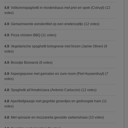
4.9
:
Volkorenspaghetti in mosterdsaus met prei en spek (Colruyt)
(12
votes)
4.9
:
Gemarineerde eendenfilet op een erwtenzalfje
(12 votes)
4.9
:
Pizza chicken BBQ
(11 votes)
4.9
:
Vegetarische spaghetti bolognese met linzen (Jamie Oliver)
(9
votes)
4.9
:
Broodje Bismarck
(8 votes)
4.9
:
Aspergepuree met garnalen en zure room (Piet Huysentruyt)
(7
votes)
4.8
:
Spaghetti all'Amatriciana (Antonio Carluccio)
(12 votes)
4.8
:
Aperitiefglaasje met gegrilde groentjes en gedroogde ham
(11
votes)
4.8
:
Met spinazie en mozzarella gevulde varkenshaas
(10 votes)