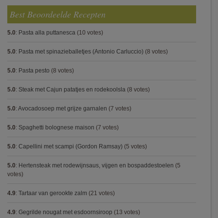
Best Beoordeelde Recepten
5.0
:
Pasta alla puttanesca
(10 votes)
5.0
:
Pasta met spinazieballetjes (Antonio Carluccio)
(8 votes)
5.0
:
Pasta pesto
(8 votes)
5.0
:
Steak met Cajun patatjes en rodekoolsla
(8 votes)
5.0
:
Avocadosoep met grijze garnalen
(7 votes)
5.0
:
Spaghetti bolognese maison
(7 votes)
5.0
:
Capellini met scampi (Gordon Ramsay)
(5 votes)
5.0
:
Hertensteak met rodewijnsaus, vijgen en bospaddestoelen
(5
votes)
4.9
:
Tartaar van gerookte zalm
(21 votes)
4.9
:
Gegrilde nougat met esdoornsiroop
(13 votes)