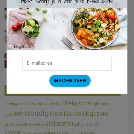
Zweedse gehaktballetjes
Courgetti met paprikasaus en halloumi (Sandra Bekkari)
Chocomousse met fruitbier
Tags
Belgisch
aperitief
alledaags
aardappelen
België
cocktail
eenvoudig
feestelijk
feest
gezond
drank
italiaans
Italië
grootmoeders keuken
kip
kaas
klassiek
look
mager
kruidig
knoflook
klassieker