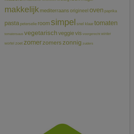
makkelijk
oven
mediterraans
origineel
paprika
simpel
tomaten
pasta
room
peterselie
snel klaar
vegetarisch
veggie
vis
winter
tomatensaus
voorgerecht
zomer
zonnig
zomers
wortel
zoet
zuiders