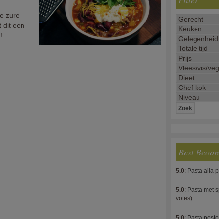
Filter
je zure
 dit een
!
Best Beoor
5.0
:
Pasta alla 
5.0
:
Pasta met s
votes)
5.0
:
Pasta pesto