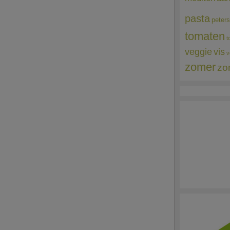
pasta
peters
tomaten
t
veggie
vis
v
zomer
zo