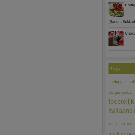
Courg
(Sandra Bekkari
Choco
Tags
al
aardappelen
België
cocktail
feestelijk
italiaans
kruidi
knoflook
mediterraa