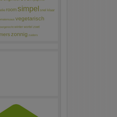
simpel
room
elie
snel klaar
vegetarisch
omatensaus
winter
wortel
zoet
oorgerecht
zonnig
mers
zuiders