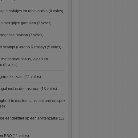
ajun patatjes en rodekoolsla
(8 votes)
 met grijze garnalen
(7 votes)
bolognese maison
(7 votes)
met scampi (Gordon Ramsay)
(5 votes)
 met rodewijnsaus, vijgen en
en
(5 votes)
 gerookte zalm
(21 votes)
ugat met esdoornsiroop
(13 votes)
ghetti in mosterdsaus met prei en spek
es)
e eendenfilet op een erwtenzalfje
(12
ken BBQ
(11 votes)