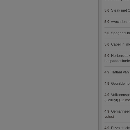
5.0
:
Steak met C
5.0
:
Avocadosoep
5.0
:
Spaghetti 
5.0
:
Capellini 
5.0
:
Hertensteak
bospaddestoel
4.9
:
Tartaar van
4.9
:
Gegrilde no
4.9
:
Volkorenspa
(Colruyt)
(12 vot
4.9
:
Gemarineerd
votes)
4.9
:
Pizza chic