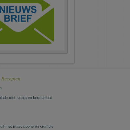
e Recepten
m
lade met rucola en kerstomaat
fruit met mascarpone en crumble