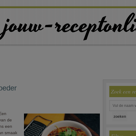
oeder
Zoek een r
 Een
 van de
ns een
Aan smaak