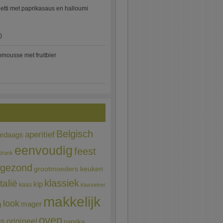
etti met paprikasaus en halloumi
)
mousse met fruitbier
Belgisch
aperitief
ledaags
eenvoudig
feest
drank
gezond
grootmoeders keuken
Italië
klassiek
kip
kaas
klassieker
makkelijk
look
mager
g
oven
ns
origineel
paprika