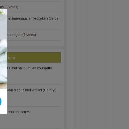
aus
(5 votes)
×
je met jagersaus en kroketten (Jeroen
)
ip met dragon
(7 votes)
ecepten
e pizza met halloumi en courgette
ooi van pladijs met venkel (Colruyt)
se gehaktballetjes