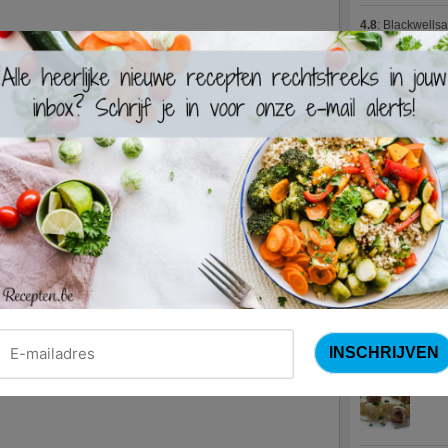
4.8
:
Blackwells
4.7
:
Varkenshaas
Meus)
(15 votes
4.7
:
Gestoofde k
Nieuwste R
Turks
Waterz
Zweed