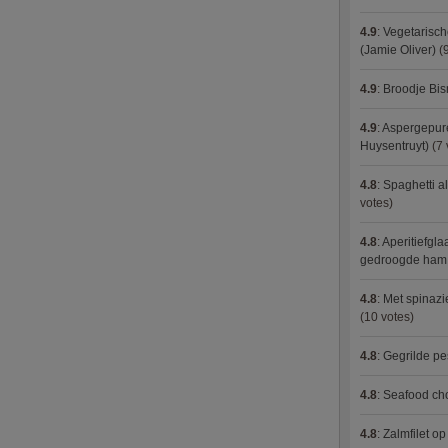
4.9
:
Vegetarisch
(Jamie Oliver)
(9
4.9
:
Broodje Bi
4.9
:
Aspergepure
Huysentruyt)
(7 
4.8
:
Spaghetti al
votes)
4.8
:
Aperitiefgla
gedroogde ham
4.8
:
Met spinazi
(10 votes)
4.8
:
Gegrilde pe
4.8
:
Seafood ch
4.8
:
Zalmfilet o