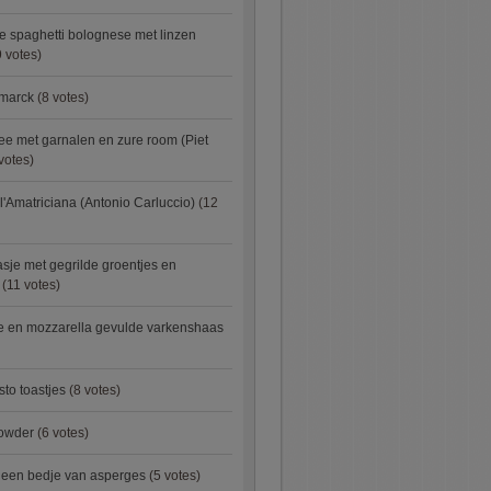
e spaghetti bolognese met linzen
 votes)
smarck
(8 votes)
e met garnalen en zure room (Piet
votes)
l'Amatriciana (Antonio Carluccio)
(12
asje met gegrilde groentjes en
(11 votes)
e en mozzarella gevulde varkenshaas
sto toastjes
(8 votes)
owder
(6 votes)
p een bedje van asperges
(5 votes)