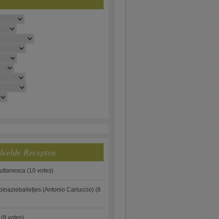
deelde Recepten
puttanesca
(10 votes)
pinazieballetjes (Antonio Carluccio)
(8
(8 votes)