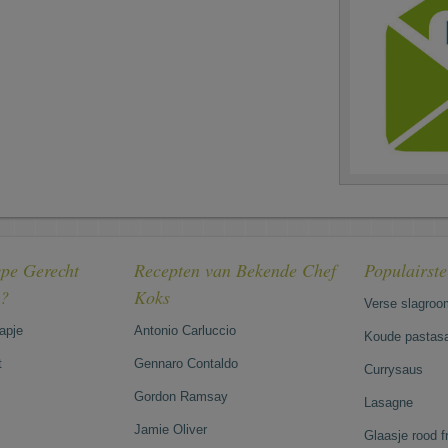
pe Gerecht
Recepten van Bekende Chef
Populairst
e?
Koks
Verse slagroo
hapje
Antonio Carluccio
Koude pastasa
t
Gennaro Contaldo
Currysaus
Gordon Ramsay
Lasagne
Jamie Oliver
Glaasje rood 