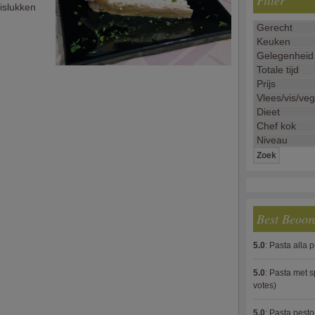
Filter
islukken
Best Beoor
5.0
:
Pasta alla 
5.0
:
Pasta met s
votes)
5.0
:
Pasta pesto