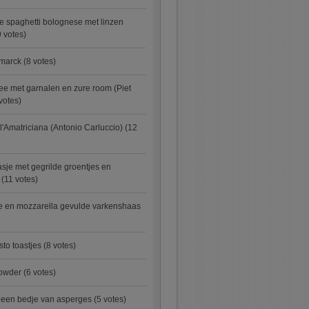
e spaghetti bolognese met linzen
 votes)
smarck
(8 votes)
e met garnalen en zure room (Piet
votes)
l'Amatriciana (Antonio Carluccio)
(12
asje met gegrilde groentjes en
(11 votes)
e en mozzarella gevulde varkenshaas
sto toastjes
(8 votes)
owder
(6 votes)
p een bedje van asperges
(5 votes)