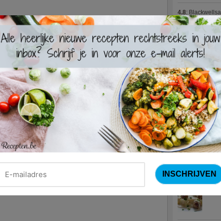
4.8
:
Blackwells
4.7
:
Varkenshaas
Meus)
(15 votes
4.7
:
Gestoofde k
Nieuwste R
Turks
Waterz
Zweed