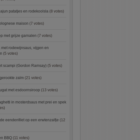
ajun patatjes en rodekoolsla
(8 votes)
bolognese maison
(7 votes)
 met grijze garnalen
(7 votes)
 met rodewijnsaus, vijgen en
en
(5 votes)
met scampi (Gordon Ramsay)
(5 votes)
 gerookte zalm
(21 votes)
ugat met esdoornsiroop
(13 votes)
ghetti in mosterdsaus met prei en spek
es)
e eendenfilet op een erwtenzalfje
(12
ken BBQ
(11 votes)