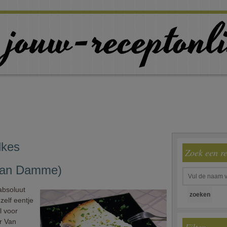
dkes
Zoek een r
van Damme)
absoluut
zelf eentje
 voor
r Van