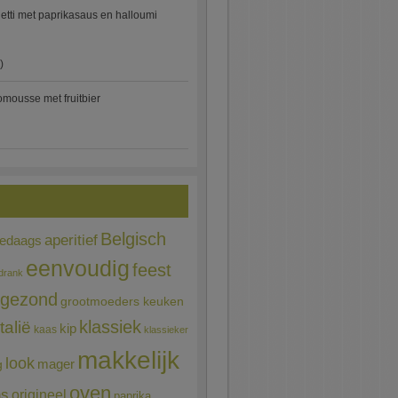
etti met paprikasaus en halloumi
)
mousse met fruitbier
Belgisch
aperitief
ledaags
eenvoudig
feest
drank
gezond
grootmoeders keuken
Italië
klassiek
kip
kaas
klassieker
makkelijk
look
mager
g
oven
ns
origineel
paprika