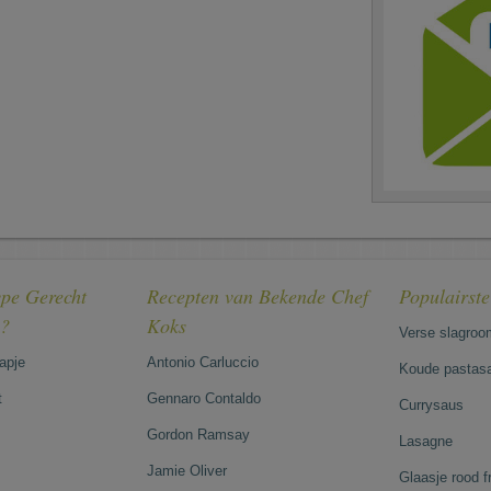
pe Gerecht
Recepten van Bekende Chef
Populairst
e?
Koks
Verse slagroo
hapje
Antonio Carluccio
Koude pastasa
t
Gennaro Contaldo
Currysaus
Gordon Ramsay
Lasagne
Jamie Oliver
Glaasje rood 