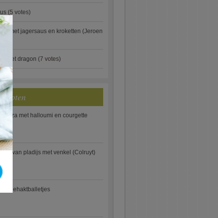
aus
(5 votes)
×
je met jagersaus en kroketten (Jeroen
)
ip met dragon
(7 votes)
ecepten
e pizza met halloumi en courgette
ooi van pladijs met venkel (Colruyt)
se gehaktballetjes