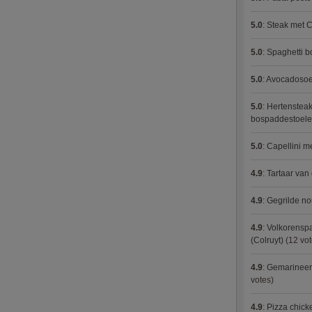
5.0
:
Steak met C
5.0
:
Spaghetti 
5.0
:
Avocadosoep
5.0
:
Hertensteak
bospaddestoel
5.0
:
Capellini 
4.9
:
Tartaar van
4.9
:
Gegrilde no
4.9
:
Volkorenspa
(Colruyt)
(12 vot
4.9
:
Gemarineerd
votes)
4.9
:
Pizza chic