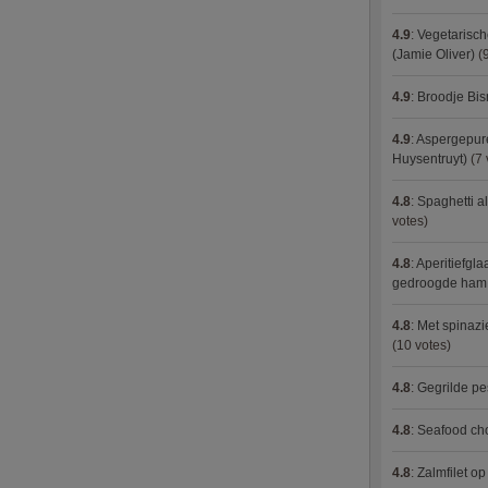
4.9
:
Vegetarisch
(Jamie Oliver)
(9
4.9
:
Broodje Bi
4.9
:
Aspergepure
Huysentruyt)
(7 
4.8
:
Spaghetti al
votes)
4.8
:
Aperitiefgla
gedroogde ham
4.8
:
Met spinazi
(10 votes)
4.8
:
Gegrilde pe
4.8
:
Seafood ch
4.8
:
Zalmfilet o