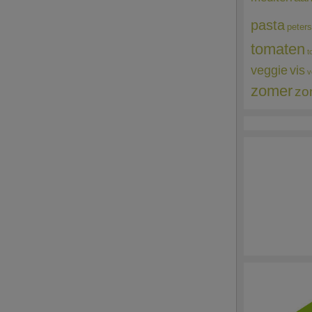
pasta
peters
tomaten
t
veggie
vis
v
zomer
zo