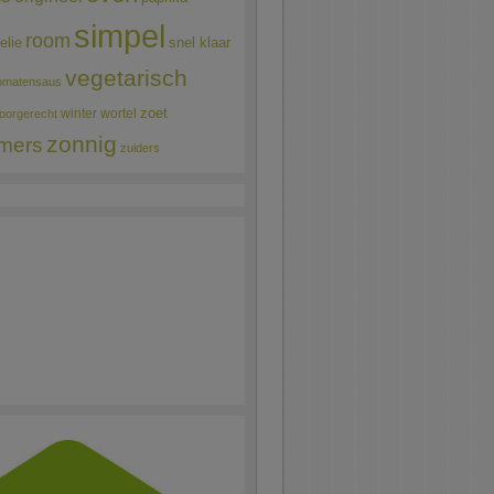
simpel
room
elie
snel klaar
vegetarisch
omatensaus
winter
wortel
zoet
oorgerecht
zonnig
mers
zuiders