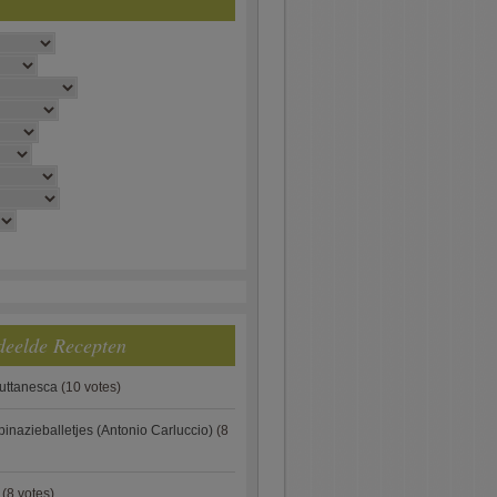
deelde Recepten
puttanesca
(10 votes)
pinazieballetjes (Antonio Carluccio)
(8
(8 votes)