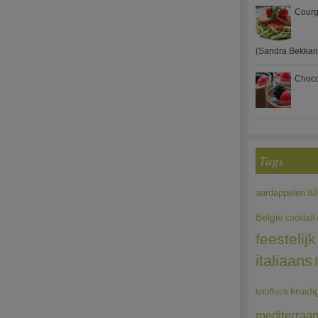
Courg
(Sandra Bekkari
Choco
Tags
al
aardappelen
België
cocktail
feestelijk
italiaans
kruidi
knoflook
mediterraa