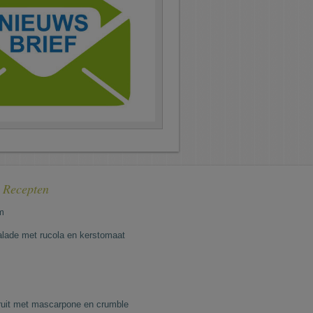
e Recepten
m
lade met rucola en kerstomaat
fruit met mascarpone en crumble