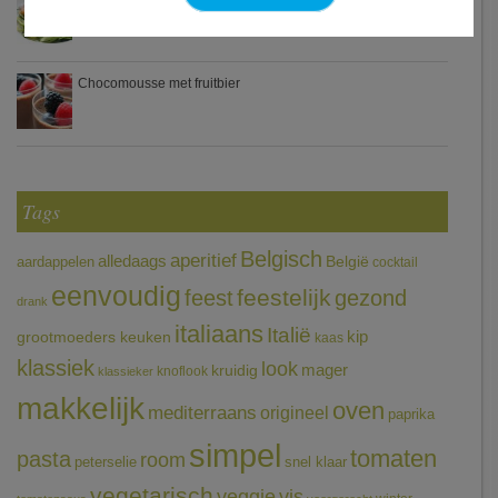
Chocomousse met fruitbier
Tags
Belgisch
aperitief
alledaags
aardappelen
België
cocktail
eenvoudig
feestelijk
feest
gezond
drank
italiaans
Italië
grootmoeders keuken
kip
kaas
klassiek
look
mager
kruidig
knoflook
klassieker
makkelijk
oven
mediterraans
origineel
paprika
simpel
tomaten
pasta
room
peterselie
snel klaar
vegetarisch
veggie
vis