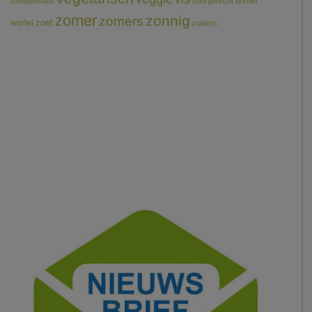
winter
tomatensaus
voorgerecht
zomer
zonnig
zomers
wortel
zoet
zuiders