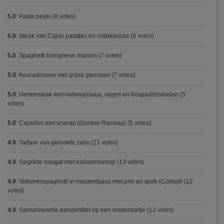
5.0
:
Pasta pesto
(8 votes)
5.0
:
Steak met Cajun patatjes en rodekoolsla
(8 votes)
5.0
:
Spaghetti bolognese maison
(7 votes)
5.0
:
Avocadosoep met grijze garnalen
(7 votes)
5.0
:
Hertensteak met rodewijnsaus, vijgen en bospaddestoelen
(5
votes)
5.0
:
Capellini met scampi (Gordon Ramsay)
(5 votes)
4.9
:
Tartaar van gerookte zalm
(21 votes)
4.9
:
Gegrilde nougat met esdoornsiroop
(13 votes)
4.9
:
Volkorenspaghetti in mosterdsaus met prei en spek (Colruyt)
(12
votes)
4.9
:
Gemarineerde eendenfilet op een erwtenzalfje
(12 votes)