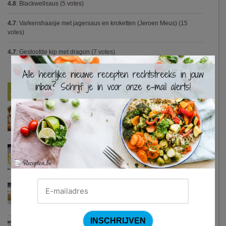
4.8
:
Blackwellsaus
(5 votes)
4.7
:
Varkenshaasje met jagersaus en kroketten (Jeroen Meus)
(15
votes)
4.7
:
Gestoofde kip met dragon
(7 votes)
×
Nieuwste Recepten
Turkse pizza met halloumi en courgette
Waterzooi van pladijs met venkel (Colruyt)
Zweedse gehaktballetjes
Courgetti met paprikasaus en halloumi (Sandra Bekkari)