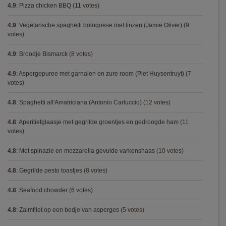
4.9
:
Pizza chicken BBQ
(11 votes)
4.9
:
Vegetarische spaghetti bolognese met linzen (Jamie Oliver)
(9
votes)
4.9
:
Broodje Bismarck
(8 votes)
4.9
:
Aspergepuree met garnalen en zure room (Piet Huysentruyt)
(7
votes)
4.8
:
Spaghetti all'Amatriciana (Antonio Carluccio)
(12 votes)
4.8
:
Aperitiefglaasje met gegrilde groentjes en gedroogde ham
(11
votes)
4.8
:
Met spinazie en mozzarella gevulde varkenshaas
(10 votes)
4.8
:
Gegrilde pesto toastjes
(8 votes)
4.8
:
Seafood chowder
(6 votes)
4.8
:
Zalmfilet op een bedje van asperges
(5 votes)