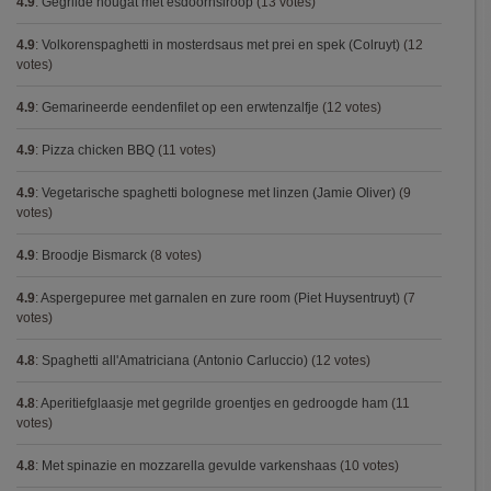
4.9
:
Gegrilde nougat met esdoornsiroop
(13 votes)
4.9
:
Volkorenspaghetti in mosterdsaus met prei en spek (Colruyt)
(12
votes)
4.9
:
Gemarineerde eendenfilet op een erwtenzalfje
(12 votes)
4.9
:
Pizza chicken BBQ
(11 votes)
4.9
:
Vegetarische spaghetti bolognese met linzen (Jamie Oliver)
(9
votes)
4.9
:
Broodje Bismarck
(8 votes)
4.9
:
Aspergepuree met garnalen en zure room (Piet Huysentruyt)
(7
votes)
4.8
:
Spaghetti all'Amatriciana (Antonio Carluccio)
(12 votes)
4.8
:
Aperitiefglaasje met gegrilde groentjes en gedroogde ham
(11
votes)
4.8
:
Met spinazie en mozzarella gevulde varkenshaas
(10 votes)