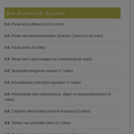
Best Beoordeelde Recepten
5.0
:
Pasta alla puttanesca
(10 votes)
5.0
:
Pasta met spinazieballetjes (Antonio Carluccio)
(8 votes)
5.0
:
Pasta pesto
(8 votes)
5.0
:
Steak met Cajun patatjes en rodekoolsla
(8 votes)
5.0
:
Spaghetti bolognese maison
(7 votes)
5.0
:
Avocadosoep met grijze garnalen
(7 votes)
5.0
:
Hertensteak met rodewijnsaus, vijgen en bospaddestoelen
(5
votes)
5.0
:
Capellini met scampi (Gordon Ramsay)
(5 votes)
4.9
:
Tartaar van gerookte zalm
(21 votes)