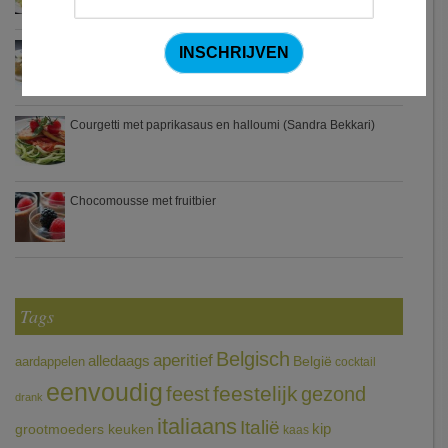
Zweedse gehaktballetjes
Courgetti met paprikasaus en halloumi (Sandra Bekkari)
Chocomousse met fruitbier
Tags
Belgisch
aperitief
alledaags
aardappelen
België
cocktail
eenvoudig
feestelijk
feest
gezond
drank
italiaans
Italië
grootmoeders keuken
kip
kaas