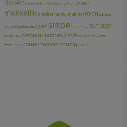
klassiek
look
mager
kruidig
knoflook
klassieker
makkelijk
oven
mediterraans
origineel
paprika
simpel
tomaten
pasta
room
peterselie
snel klaar
vegetarisch
veggie
vis
winter
tomatensaus
voorgerecht
zomer
zonnig
zomers
wortel
zoet
zuiders