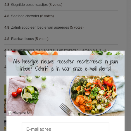
4.8
:
Gegrilde pesto toastjes
(8 votes)
4.8
:
Seafood chowder
(6 votes)
4.8
:
Zalmfilet op een bedje van asperges
(5 votes)
4.8
:
Blackwellsaus
(5 votes)
4.7
:
Varkenshaasje met jagersaus en kroketten (Jeroen Meus)
(15
×
votes)
4.7
:
Gestoofde kip met dragon
(7 votes)
Nieuwste Recepten
Turkse pizza met halloumi en courgette
Waterzooi van pladijs met venkel (Colruyt)