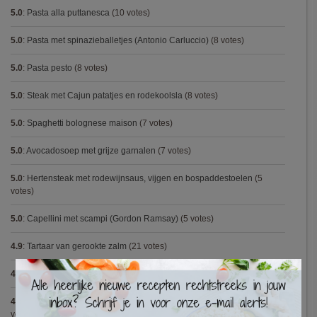
5.0
:
Pasta alla puttanesca
(10 votes)
5.0
:
Pasta met spinazieballetjes (Antonio Carluccio)
(8 votes)
5.0
:
Pasta pesto
(8 votes)
5.0
:
Steak met Cajun patatjes en rodekoolsla
(8 votes)
5.0
:
Spaghetti bolognese maison
(7 votes)
5.0
:
Avocadosoep met grijze garnalen
(7 votes)
5.0
:
Hertensteak met rodewijnsaus, vijgen en bospaddestoelen
(5
votes)
5.0
:
Capellini met scampi (Gordon Ramsay)
(5 votes)
4.9
:
Tartaar van gerookte zalm
(21 votes)
×
4.9
:
Gegrilde nougat met esdoornsiroop
(13 votes)
4.9
:
Volkorenspaghetti in mosterdsaus met prei en spek (Colruyt)
(12
votes)