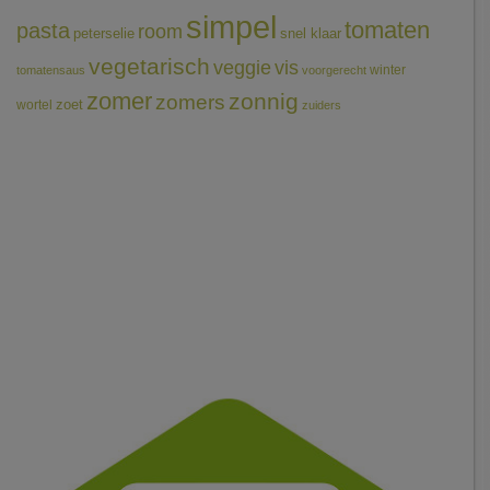
simpel
tomaten
pasta
room
peterselie
snel klaar
vegetarisch
veggie
vis
winter
tomatensaus
voorgerecht
zomer
zonnig
zomers
wortel
zoet
zuiders