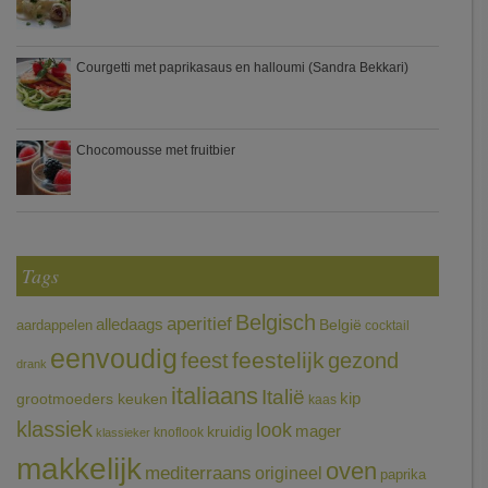
Courgetti met paprikasaus en halloumi (Sandra Bekkari)
Chocomousse met fruitbier
Tags
Belgisch
aperitief
alledaags
aardappelen
België
cocktail
eenvoudig
feestelijk
feest
gezond
drank
italiaans
Italië
grootmoeders keuken
kip
kaas
klassiek
look
mager
kruidig
knoflook
klassieker
makkelijk
oven
mediterraans
origineel
paprika