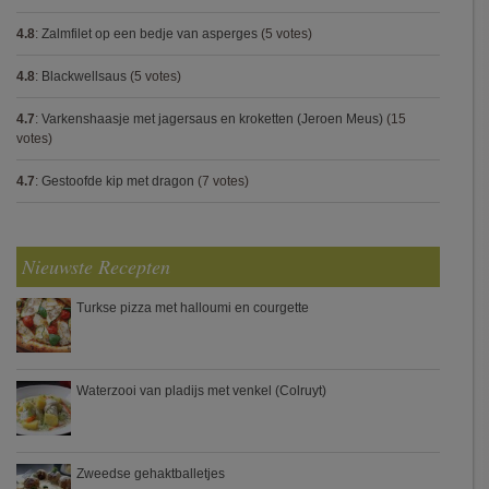
4.8
:
Zalmfilet op een bedje van asperges
(5 votes)
4.8
:
Blackwellsaus
(5 votes)
4.7
:
Varkenshaasje met jagersaus en kroketten (Jeroen Meus)
(15
votes)
4.7
:
Gestoofde kip met dragon
(7 votes)
Nieuwste Recepten
Turkse pizza met halloumi en courgette
Waterzooi van pladijs met venkel (Colruyt)
Zweedse gehaktballetjes