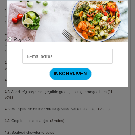
4.9
:
Gemarineerde eendenfilet op een erwtenzalfje
(12 votes)
4.9
:
Pizza chicken BBQ
(11 votes)
4.9
:
Vegetarische spaghetti bolognese met linzen (Jamie Oliver)
(9
votes)
4.9
:
Broodje Bismarck
(8 votes)
4.9
:
Aspergepuree met garnalen en zure room (Piet Huysentruyt)
(7
votes)
4.8
:
Spaghetti all'Amatriciana (Antonio Carluccio)
(12 votes)
4.8
:
Aperitiefglaasje met gegrilde groentjes en gedroogde ham
(11
votes)
4.8
:
Met spinazie en mozzarella gevulde varkenshaas
(10 votes)
4.8
:
Gegrilde pesto toastjes
(8 votes)
4.8
:
Seafood chowder
(6 votes)