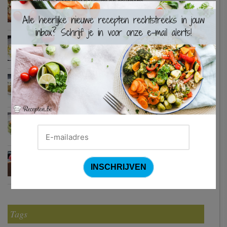
Turkse pizza met halloumi en courgette
×
Waterzooi van pladijs met venkel (Colruyt)
Zweedse gehaktballetjes
Courgetti met paprikasaus en halloumi (Sandra Bekkari)
Chocomousse met fruitbier
Tags