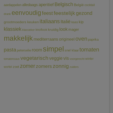
Belgisch
aperitief
alledaags
aardappelen
België
cocktail
eenvoudig
feestelijk
feest
gezond
drank
italiaans
Italië
grootmoeders keuken
kip
kaas
klassiek
look
mager
kruidig
knoflook
klassieker
makkelijk
oven
mediterraans
origineel
paprika
simpel
tomaten
pasta
room
peterselie
snel klaar
vegetarisch
veggie
vis
winter
tomatensaus
voorgerecht
zomer
zonnig
zomers
wortel
zoet
zuiders