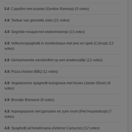
5.0
:
Capellini met scampi (Gordon Ramsay)
(5 votes)
4.9
:
Tartaar van gerookte zalm
(21 votes)
4.9
:
Gegrilde nougat met esdoornsiroop
(13 votes)
4.9
:
Volkorenspaghetti in mosterdsaus met prei en spek (Colruyt)
(12
votes)
4.9
:
Gemarineerde eendenfilet op een erwtenzalfje
(12 votes)
4.9
:
Pizza chicken BBQ
(11 votes)
4.9
:
Vegetarische spaghetti bolognese met linzen (Jamie Oliver)
(9
votes)
4.9
:
Broodje Bismarck
(8 votes)
4.9
:
Aspergepuree met garnalen en zure room (Piet Huysentruyt)
(7
votes)
4.8
:
Spaghetti all'Amatriciana (Antonio Carluccio)
(12 votes)