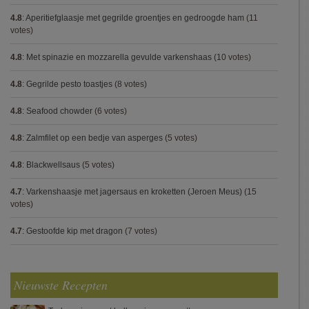
4.8
:
Aperitiefglaasje met gegrilde groentjes en gedroogde ham
(11
votes)
4.8
:
Met spinazie en mozzarella gevulde varkenshaas
(10 votes)
4.8
:
Gegrilde pesto toastjes
(8 votes)
4.8
:
Seafood chowder
(6 votes)
4.8
:
Zalmfilet op een bedje van asperges
(5 votes)
4.8
:
Blackwellsaus
(5 votes)
4.7
:
Varkenshaasje met jagersaus en kroketten (Jeroen Meus)
(15
votes)
4.7
:
Gestoofde kip met dragon
(7 votes)
Nieuwste Recepten