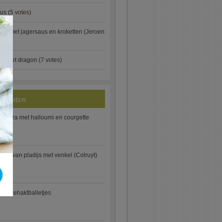
aus
(5 votes)
×
je met jagersaus en kroketten (Jeroen
)
ip met dragon
(7 votes)
ecepten
e pizza met halloumi en courgette
ooi van pladijs met venkel (Colruyt)
se gehaktballetjes