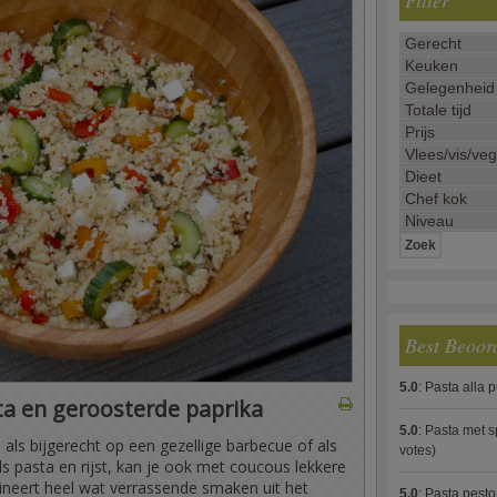
Filter
Best Beoor
5.0
:
Pasta alla 
a en geroosterde paprika
5.0
:
Pasta met s
d als bijgerecht op een gezellige barbecue of als
votes)
ls pasta en rijst, kan je ook met coucous lekkere
neert heel wat verrassende smaken uit het
5.0
:
Pasta pesto