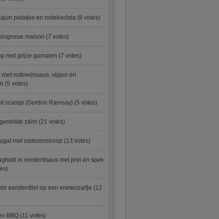
ajun patatjes en rodekoolsla
(8 votes)
bolognese maison
(7 votes)
 met grijze garnalen
(7 votes)
 met rodewijnsaus, vijgen en
en
(5 votes)
met scampi (Gordon Ramsay)
(5 votes)
 gerookte zalm
(21 votes)
ugat met esdoornsiroop
(13 votes)
ghetti in mosterdsaus met prei en spek
es)
e eendenfilet op een erwtenzalfje
(12
ken BBQ
(11 votes)