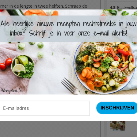
r in de lengte in twee helften. Schraap de
4.8
:
Blackwells
peltje en snijd in maantjes.
4.7
:
Varkenshaas
Meus)
(15 votes
 en zaadjes van de paprika's. Snijd ze in twee
p een barbecue of gasvuur. Verwijder de
4.7
:
Gestoofde k
 reepjes.
me kom. Voeg de honing, een ruime
peper/zout toe. Roer goed om en laat lauw
Nieuwste R
Turks
n paprika door de couscous, samen met de
id naar wens verder af met peper of zout.
e kan nodig zijn.
Waterz
okjes feta door de couscoussalade. Dien
Zweed