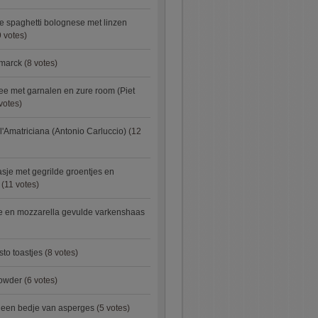
e spaghetti bolognese met linzen
 votes)
smarck
(8 votes)
e met garnalen en zure room (Piet
votes)
l'Amatriciana (Antonio Carluccio)
(12
asje met gegrilde groentjes en
(11 votes)
e en mozzarella gevulde varkenshaas
sto toastjes
(8 votes)
owder
(6 votes)
p een bedje van asperges
(5 votes)