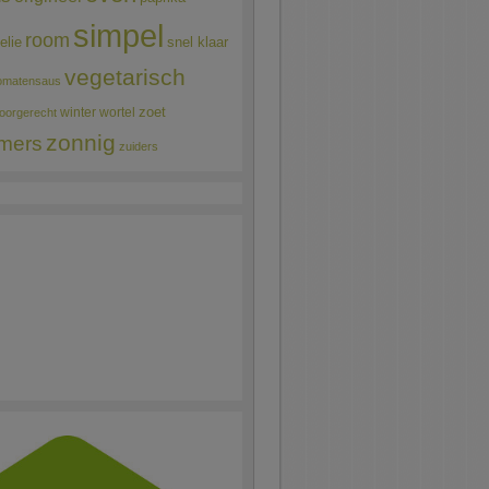
simpel
room
elie
snel klaar
vegetarisch
omatensaus
winter
wortel
zoet
oorgerecht
zonnig
mers
zuiders