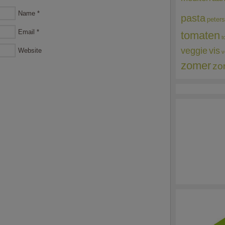
Name
*
pasta
peters
Email
*
tomaten
t
veggie
vis
Website
v
zomer
zo