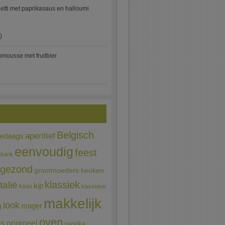
etti met paprikasaus en halloumi
)
mousse met fruitbier
Belgisch
aperitief
ledaags
eenvoudig
feest
drank
gezond
grootmoeders keuken
Italië
klassiek
kip
kaas
klassieker
makkelijk
look
mager
g
oven
ns
origineel
paprika