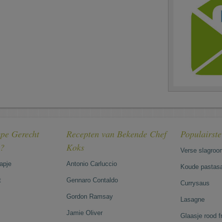
pe Gerecht
Recepten van Bekende Chef
Populairst
e?
Koks
Verse slagroo
hapje
Antonio Carluccio
Koude pastasa
t
Gennaro Contaldo
Currysaus
Gordon Ramsay
Lasagne
Jamie Oliver
Glaasje rood 