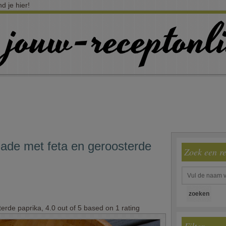
d je hier!
ade met feta en geroosterde
Zoek een r
terde paprika
,
4.0
out of
5
based on
1
rating