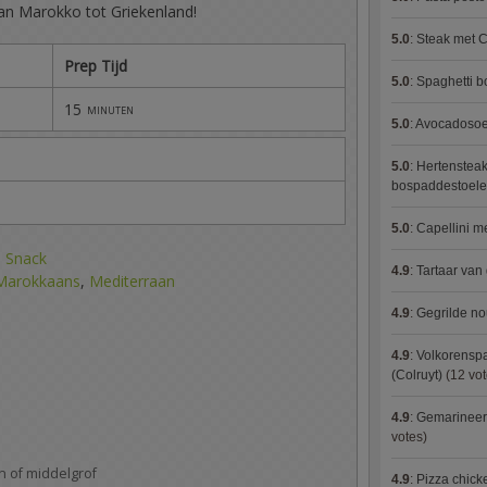
Van Marokko tot Griekenland!
5.0
:
Steak met C
Prep Tijd
5.0
:
Spaghetti 
15
minuten
5.0
:
Avocadosoep
5.0
:
Hertensteak
bospaddestoel
5.0
:
Capellini 
,
Snack
4.9
:
Tartaar van
Marokkaans
,
Mediterraan
4.9
:
Gegrilde no
4.9
:
Volkorenspa
(Colruyt)
(12 vot
4.9
:
Gemarineerd
votes)
jn of middelgrof
4.9
:
Pizza chic