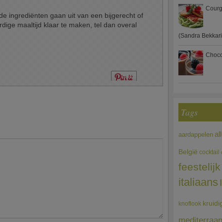
Courg
 ingrediënten gaan uit van een bijgerecht of
ardige maaltijd klaar te maken, tel dan overal
(Sandra Bekkari
Choco
Save
Tags
al
aardappelen
België
cocktail
feestelijk
italiaans
kruidi
knoflook
mediterraa