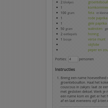
2
groentebouil
blokjes
1
komkomme
100
feta
gram
in klein
1
rode paprika
1
gele paprika
50
walnoten
gram
ge
2
honing
eetlepels
1
verse munt
bosje
olijfolie
peper en zo
Porties:
personen
Instructies
Breng een ruime hoeveelheid 
groentebouillon. Haal het kok
couscous in zakjes: laat ze een
met gesloten deksel. Werk je 
een ruime kom en giet er het h
af en laat eveneens vijf à tien