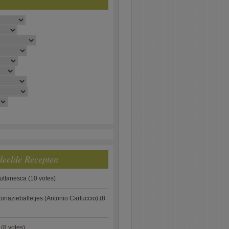
deelde Recepten
puttanesca
(10 votes)
pinazieballetjes (Antonio Carluccio)
(8
(8 votes)