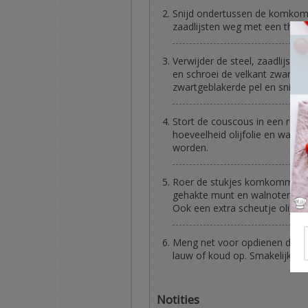
Snijd ondertussen de komkomme
zaadlijsten weg met een theele
Verwijder de steel, zaadlijsten
en schroei de velkant zwart o
zwartgeblakerde pel en snijd in
Stort de couscous in een rui
hoeveelheid olijfolie en wat 
worden.
Roer de stukjes komkommer e
gehakte munt en walnoten. Kru
Ook een extra scheutje olijfoli
Meng net voor opdienen de bl
lauw of koud op. Smakelijk!
Notities