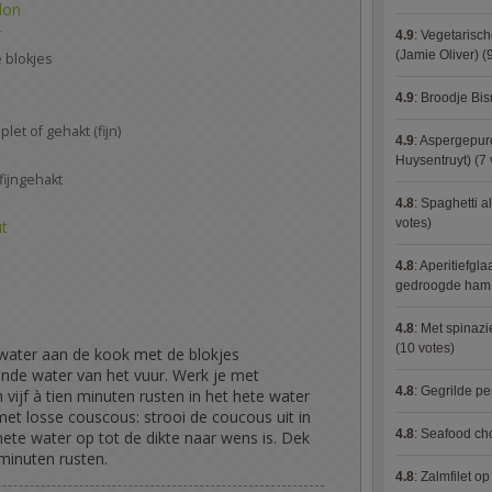
lon
r
4.9
:
Vegetarisch
(Jamie Oliver)
(9
e blokjes
4.9
:
Broodje Bi
plet of gehakt (fijn)
4.9
:
Aspergepure
Huysentruyt)
(7 
fijngehakt
4.8
:
Spaghetti al
votes)
ut
4.8
:
Aperitiefgla
gedroogde ham
4.8
:
Met spinazi
(10 votes)
water aan de kook met de blokjes
ende water van het vuur. Werk je met
4.8
:
Gegrilde pe
 vijf à tien minuten rusten in het hete water
met losse couscous: strooi de coucous uit in
4.8
:
Seafood ch
ete water op tot de dikte naar wens is. Dek
 minuten rusten.
4.8
:
Zalmfilet o