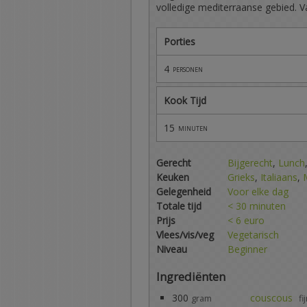
volledige mediterraanse gebied. 
Porties
4
personen
Kook Tijd
15
minuten
Gerecht
Bijgerecht
,
Lunch
Keuken
Grieks
,
Italiaans
,
Gelegenheid
Voor elke dag
Totale tijd
< 30 minuten
Prijs
< 6 euro
Vlees/vis/veg
Vegetarisch
Niveau
Beginner
Ingrediënten
300
couscous
gram
fi