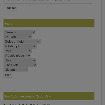
Filter
Best Beoordeelde Recepten
5.0
:
Pasta alla puttanesca
(10 votes)