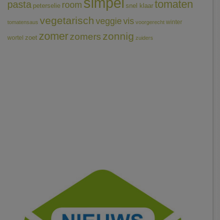
simpel
tomaten
pasta
room
peterselie
snel klaar
vegetarisch
veggie
vis
winter
tomatensaus
voorgerecht
zomer
zonnig
zomers
wortel
zoet
zuiders