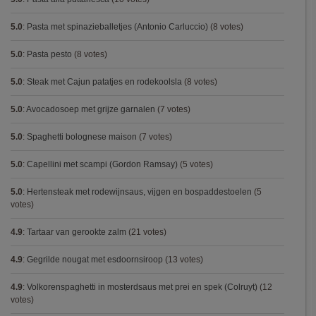
5.0
:
Pasta met spinazieballetjes (Antonio Carluccio)
(8 votes)
5.0
:
Pasta pesto
(8 votes)
5.0
:
Steak met Cajun patatjes en rodekoolsla
(8 votes)
5.0
:
Avocadosoep met grijze garnalen
(7 votes)
5.0
:
Spaghetti bolognese maison
(7 votes)
5.0
:
Capellini met scampi (Gordon Ramsay)
(5 votes)
5.0
:
Hertensteak met rodewijnsaus, vijgen en bospaddestoelen
(5
votes)
4.9
:
Tartaar van gerookte zalm
(21 votes)
4.9
:
Gegrilde nougat met esdoornsiroop
(13 votes)
4.9
:
Volkorenspaghetti in mosterdsaus met prei en spek (Colruyt)
(12
votes)