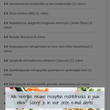
4.9
:
Gemarineerde eendenfilet op een erwtenzalfje
(12 votes)
4.9
:
Pizza chicken BBQ
(11 votes)
4.9
:
Vegetarische spaghetti bolognese met linzen (Jamie Oliver)
(9
votes)
4.9
:
Broodje Bismarck
(8 votes)
4.9
:
Aspergepuree met garnalen en zure room (Piet Huysentruyt)
(7
votes)
4.8
:
Spaghetti all'Amatriciana (Antonio Carluccio)
(12 votes)
4.8
:
Aperitiefglaasje met gegrilde groentjes en gedroogde ham
(11
votes)
4.8
:
Met spinazie en mozzarella gevulde varkenshaas
(10 votes)
×
4.8
:
Gegrilde pesto toastjes
(8 votes)
4.8
:
Seafood chowder
(6 votes)