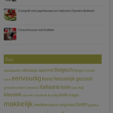
Courgetti met paprikasaus en halloumi (Sandra Bekkari)
Chocomousse met fruitbier
Tags
Belgisch
aperitief
alledaags
aardappelen
België
cocktail
eenvoudig
feestelijk
feest
gezond
drank
italiaans
Italië
grootmoeders keuken
kip
kaas
klassiek
look
mager
kruidig
knoflook
klassieker
makkelijk
oven
mediterraans
origineel
paprika