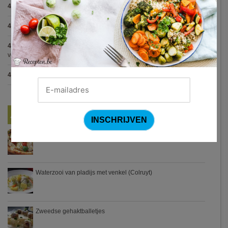
4.8
:
Zalmfilet op een bedje van asperges
(5 votes)
4.8
:
Blackwellsaus
(5 votes)
4.7
:
Varkenshaasje met jagersaus en kroketten (Jeroen Meus)
(15
votes)
4.7
:
Gestoofde kip met dragon
(7 votes)
Nieuwste Recepten
Turkse pizza met halloumi en courgette
Waterzooi van pladijs met venkel (Colruyt)
Zweedse gehaktballetjes