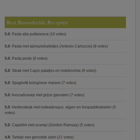
Best Beoordeelde Recepten
5.0
:
Pasta alla puttanesca
(10 votes)
5.0
:
Pasta met spinazieballetjes (Antonio Carluccio)
(8 votes)
5.0
:
Pasta pesto
(8 votes)
5.0
:
Steak met Cajun patatjes en rodekoolsla
(8 votes)
5.0
:
Spaghetti bolognese maison
(7 votes)
5.0
:
Avocadosoep met grijze garnalen
(7 votes)
5.0
:
Hertensteak met rodewijnsaus, vijgen en bospaddestoelen
(5
votes)
5.0
:
Capellini met scampi (Gordon Ramsay)
(5 votes)
4.9
:
Tartaar van gerookte zalm
(21 votes)