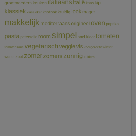
italiaans
Italië
grootmoeders keuken
kip
kaas
klassiek
look
mager
kruidig
knoflook
klassieker
makkelijk
oven
mediterraans
origineel
paprika
simpel
tomaten
pasta
room
peterselie
snel klaar
vegetarisch
veggie
vis
winter
tomatensaus
voorgerecht
zomer
zonnig
zomers
wortel
zoet
zuiders