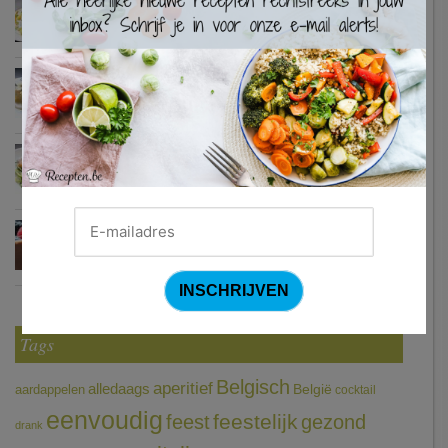
Waterzooi van pladijs met venkel (Colruyt)
Zweedse gehaktballetjes
Courgetti met paprikasaus en halloumi (Sandra Bekkari)
Chocomousse met fruitbier
Tags
Belgisch
aperitief
alledaags
aardappelen
België
cocktail
eenvoudig
feestelijk
feest
gezond
drank