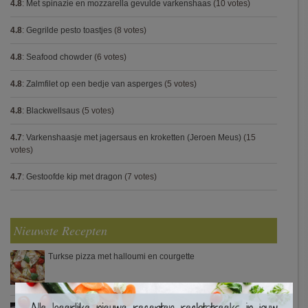
4.8
:
Met spinazie en mozzarella gevulde varkenshaas
(10 votes)
4.8
:
Gegrilde pesto toastjes
(8 votes)
4.8
:
Seafood chowder
(6 votes)
4.8
:
Zalmfilet op een bedje van asperges
(5 votes)
4.8
:
Blackwellsaus
(5 votes)
4.7
:
Varkenshaasje met jagersaus en kroketten (Jeroen Meus)
(15
votes)
4.7
:
Gestoofde kip met dragon
(7 votes)
Nieuwste Recepten
Turkse pizza met halloumi en courgette
×