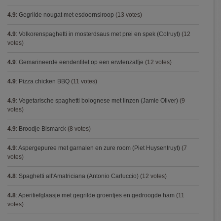
4.9
:
Gegrilde nougat met esdoornsiroop
(13 votes)
4.9
:
Volkorenspaghetti in mosterdsaus met prei en spek (Colruyt)
(12
votes)
4.9
:
Gemarineerde eendenfilet op een erwtenzalfje
(12 votes)
4.9
:
Pizza chicken BBQ
(11 votes)
4.9
:
Vegetarische spaghetti bolognese met linzen (Jamie Oliver)
(9
votes)
4.9
:
Broodje Bismarck
(8 votes)
4.9
:
Aspergepuree met garnalen en zure room (Piet Huysentruyt)
(7
votes)
4.8
:
Spaghetti all'Amatriciana (Antonio Carluccio)
(12 votes)
4.8
:
Aperitiefglaasje met gegrilde groentjes en gedroogde ham
(11
votes)