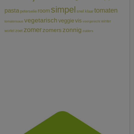
simpel
tomaten
pasta
room
peterselie
snel klaar
vegetarisch
veggie
vis
winter
tomatensaus
voorgerecht
zomer
zonnig
zomers
wortel
zoet
zuiders