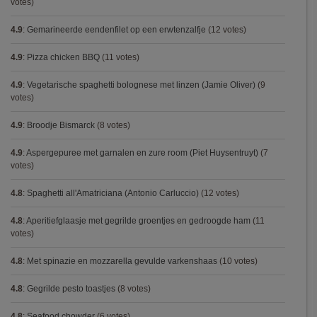
votes)
4.9
:
Gemarineerde eendenfilet op een erwtenzalfje
(12 votes)
4.9
:
Pizza chicken BBQ
(11 votes)
4.9
:
Vegetarische spaghetti bolognese met linzen (Jamie Oliver)
(9
votes)
4.9
:
Broodje Bismarck
(8 votes)
4.9
:
Aspergepuree met garnalen en zure room (Piet Huysentruyt)
(7
votes)
4.8
:
Spaghetti all'Amatriciana (Antonio Carluccio)
(12 votes)
4.8
:
Aperitiefglaasje met gegrilde groentjes en gedroogde ham
(11
votes)
4.8
:
Met spinazie en mozzarella gevulde varkenshaas
(10 votes)
4.8
:
Gegrilde pesto toastjes
(8 votes)
4.8
:
Seafood chowder
(6 votes)