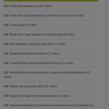
5.0
:
Pasta alla puttanesca
(10 votes)
5.0
:
Pasta met spinazieballetjes (Antonio Carluccio)
(8 votes)
5.0
:
Pasta pesto
(8 votes)
5.0
:
Steak met Cajun patatjes en rodekoolsla
(8 votes)
5.0
:
Avocadosoep met grijze garnalen
(7 votes)
5.0
:
Spaghetti bolognese maison
(7 votes)
5.0
:
Capellini met scampi (Gordon Ramsay)
(5 votes)
5.0
:
Hertensteak met rodewijnsaus, vijgen en bospaddestoelen
(5
votes)
4.9
:
Tartaar van gerookte zalm
(21 votes)
4.9
:
Gegrilde nougat met esdoornsiroop
(13 votes)
4.9
:
Volkorenspaghetti in mosterdsaus met prei en spek (Colruyt)
(12