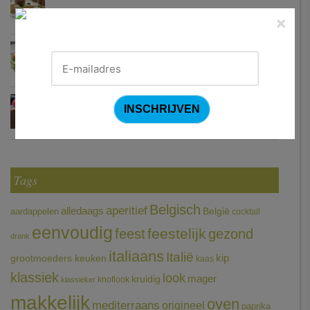
×
Courgetti met paprikasaus en halloumi (Sandra Bekkari)
Chocomousse met fruitbier
Tags
Belgisch
aperitief
alledaags
aardappelen
België
cocktail
eenvoudig
feestelijk
feest
gezond
drank
italiaans
Italië
grootmoeders keuken
kip
kaas
klassiek
look
mager
kruidig
knoflook
klassieker
makkelijk
oven
mediterraans
origineel
paprika