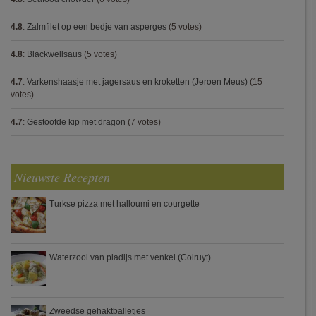
4.8
:
Zalmfilet op een bedje van asperges
(5 votes)
4.8
:
Blackwellsaus
(5 votes)
4.7
:
Varkenshaasje met jagersaus en kroketten (Jeroen Meus)
(15
votes)
4.7
:
Gestoofde kip met dragon
(7 votes)
Nieuwste Recepten
Turkse pizza met halloumi en courgette
Waterzooi van pladijs met venkel (Colruyt)
Zweedse gehaktballetjes