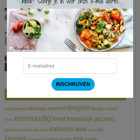
Zweedse gehaktballetjes
Courgetti met paprikasaus en halloumi (Sandra Bekkari)
Chocomousse met fruitbier
Tags
Belgisch
aperitief
alledaags
aardappelen
België
cocktail
eenvoudig
feestelijk
feest
gezond
drank
italiaans
Italië
grootmoeders keuken
kip
kaas
klassiek
look
mager
kruidig
knoflook
klassieker