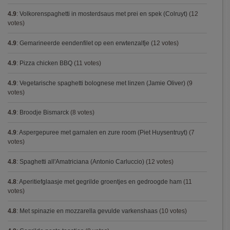
4.9
:
Volkorenspaghetti in mosterdsaus met prei en spek (Colruyt)
(12
votes)
4.9
:
Gemarineerde eendenfilet op een erwtenzalfje
(12 votes)
4.9
:
Pizza chicken BBQ
(11 votes)
4.9
:
Vegetarische spaghetti bolognese met linzen (Jamie Oliver)
(9
votes)
4.9
:
Broodje Bismarck
(8 votes)
4.9
:
Aspergepuree met garnalen en zure room (Piet Huysentruyt)
(7
votes)
4.8
:
Spaghetti all'Amatriciana (Antonio Carluccio)
(12 votes)
4.8
:
Aperitiefglaasje met gegrilde groentjes en gedroogde ham
(11
votes)
4.8
:
Met spinazie en mozzarella gevulde varkenshaas
(10 votes)