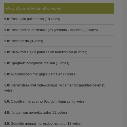
Best Beoordeelde Recepten
5.0
:
Pasta alla puttanesca
(10 votes)
5.0
:
Pasta met spinazieballetjes (Antonio Carluccio)
(8 votes)
5.0
:
Pasta pesto
(8 votes)
5.0
:
Steak met Cajun patatjes en rodekoolsla
(8 votes)
5.0
:
Spaghetti bolognese maison
(7 votes)
5.0
:
Avocadosoep met grijze garnalen
(7 votes)
5.0
:
Hertensteak met rodewijnsaus, vijgen en bospaddestoelen
(5
votes)
5.0
:
Capellini met scampi (Gordon Ramsay)
(5 votes)
4.9
:
Tartaar van gerookte zalm
(21 votes)
4.9
:
Gegrilde nougat met esdoornsiroop
(13 votes)