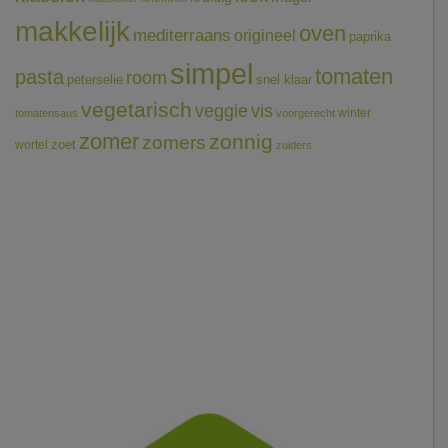
makkelijk
oven
mediterraans
origineel
paprika
simpel
tomaten
pasta
room
peterselie
snel klaar
vegetarisch
veggie
vis
winter
tomatensaus
voorgerecht
zomer
zonnig
zomers
wortel
zoet
zuiders