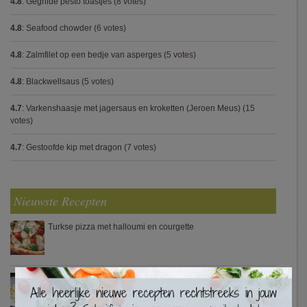
4.8
:
Gegrilde pesto toastjes
(8 votes)
4.8
:
Seafood chowder
(6 votes)
4.8
:
Zalmfilet op een bedje van asperges
(5 votes)
4.8
:
Blackwellsaus
(5 votes)
4.7
:
Varkenshaasje met jagersaus en kroketten (Jeroen Meus)
(15
votes)
4.7
:
Gestoofde kip met dragon
(7 votes)
Nieuwste Recepten
Turkse pizza met halloumi en courgette
×
Waterzooi van pladijs met venkel (Colruyt)