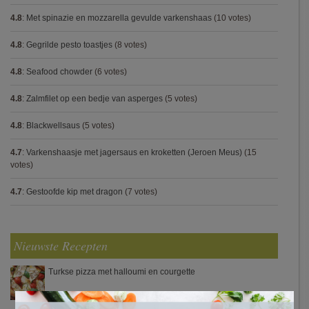
4.8
:
Met spinazie en mozzarella gevulde varkenshaas
(10 votes)
4.8
:
Gegrilde pesto toastjes
(8 votes)
4.8
:
Seafood chowder
(6 votes)
4.8
:
Zalmfilet op een bedje van asperges
(5 votes)
4.8
:
Blackwellsaus
(5 votes)
4.7
:
Varkenshaasje met jagersaus en kroketten (Jeroen Meus)
(15
votes)
4.7
:
Gestoofde kip met dragon
(7 votes)
Nieuwste Recepten
Turkse pizza met halloumi en courgette
×