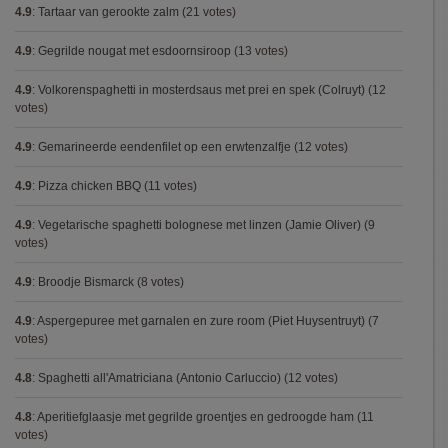
4.9
:
Tartaar van gerookte zalm
(21 votes)
4.9
:
Gegrilde nougat met esdoornsiroop
(13 votes)
4.9
:
Volkorenspaghetti in mosterdsaus met prei en spek (Colruyt)
(12
votes)
4.9
:
Gemarineerde eendenfilet op een erwtenzalfje
(12 votes)
4.9
:
Pizza chicken BBQ
(11 votes)
4.9
:
Vegetarische spaghetti bolognese met linzen (Jamie Oliver)
(9
votes)
4.9
:
Broodje Bismarck
(8 votes)
4.9
:
Aspergepuree met garnalen en zure room (Piet Huysentruyt)
(7
votes)
4.8
:
Spaghetti all'Amatriciana (Antonio Carluccio)
(12 votes)
4.8
:
Aperitiefglaasje met gegrilde groentjes en gedroogde ham
(11
votes)