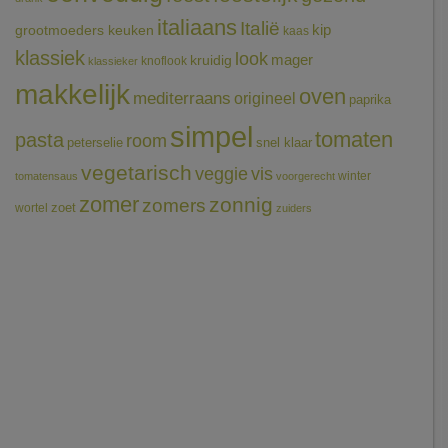
italiaans
Italië
grootmoeders keuken
kip
kaas
klassiek
look
mager
kruidig
knoflook
klassieker
makkelijk
oven
mediterraans
origineel
paprika
simpel
tomaten
pasta
room
peterselie
snel klaar
vegetarisch
veggie
vis
winter
tomatensaus
voorgerecht
zomer
zonnig
zomers
wortel
zoet
zuiders