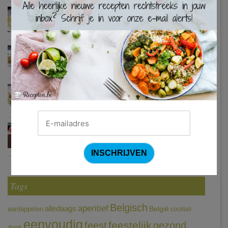
Waterzooi van pladijs met venkel (Colruyt)
Zweedse gehaktballetjes
Courgetti met paprikasaus en halloumi (Sandra Bekkari)
Chocomousse met fruitbier
Tags
Belgisch
aperitief
alledaags
aardappelen
België
cocktail
eenvoudig
feestelijk
feest
gezond
drank