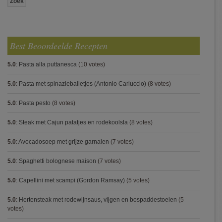
Best Beoordeelde Recepten
5.0
:
Pasta alla puttanesca
(10 votes)
5.0
:
Pasta met spinazieballetjes (Antonio Carluccio)
(8 votes)
5.0
:
Pasta pesto
(8 votes)
5.0
:
Steak met Cajun patatjes en rodekoolsla
(8 votes)
5.0
:
Avocadosoep met grijze garnalen
(7 votes)
5.0
:
Spaghetti bolognese maison
(7 votes)
5.0
:
Capellini met scampi (Gordon Ramsay)
(5 votes)
5.0
:
Hertensteak met rodewijnsaus, vijgen en bospaddestoelen
(5
votes)