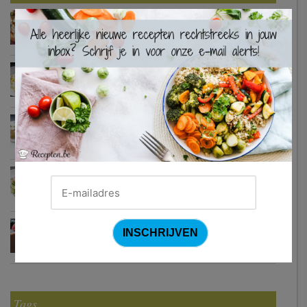
Turkse pizza met halloumi en courgette
×
Waterzooi van pladijs met venkel (Colruyt)
Zweedse gehaktballetjes
Courgetti met paprikasaus en halloumi (Sandra Bekkari)
Chocomousse met fruitbier
Tags