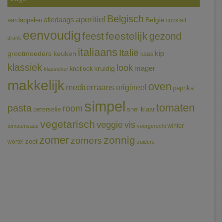
Belgisch
aperitief
alledaags
aardappelen
België
cocktail
eenvoudig
feestelijk
feest
gezond
drank
italiaans
Italië
grootmoeders keuken
kip
kaas
klassiek
look
mager
kruidig
knoflook
klassieker
makkelijk
oven
mediterraans
origineel
paprika
simpel
tomaten
pasta
room
peterselie
snel klaar
vegetarisch
veggie
vis
winter
tomatensaus
voorgerecht
zomer
zonnig
zomers
wortel
zoet
zuiders