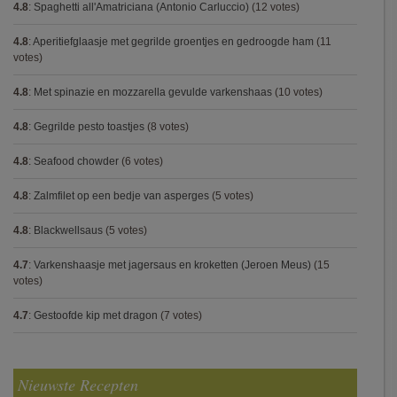
4.8
:
Spaghetti all'Amatriciana (Antonio Carluccio)
(12 votes)
4.8
:
Aperitiefglaasje met gegrilde groentjes en gedroogde ham
(11
votes)
4.8
:
Met spinazie en mozzarella gevulde varkenshaas
(10 votes)
4.8
:
Gegrilde pesto toastjes
(8 votes)
4.8
:
Seafood chowder
(6 votes)
4.8
:
Zalmfilet op een bedje van asperges
(5 votes)
4.8
:
Blackwellsaus
(5 votes)
4.7
:
Varkenshaasje met jagersaus en kroketten (Jeroen Meus)
(15
votes)
4.7
:
Gestoofde kip met dragon
(7 votes)
Nieuwste Recepten