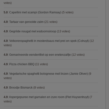
votes)
5.0
:
Capellini met scampi (Gordon Ramsay)
(5 votes)
4.9
:
Tartaar van gerookte zalm
(21 votes)
4.9
:
Gegrilde nougat met esdoornsiroop
(13 votes)
4.9
:
Volkorenspaghetti in mosterdsaus met prei en spek (Colruyt)
(12
votes)
4.9
:
Gemarineerde eendenfilet op een erwtenzalfje
(12 votes)
4.9
:
Pizza chicken BBQ
(11 votes)
4.9
:
Vegetarische spaghetti bolognese met linzen (Jamie Oliver)
(9
votes)
4.9
:
Broodje Bismarck
(8 votes)
4.9
:
Aspergepuree met garnalen en zure room (Piet Huysentruyt)
(7
votes)