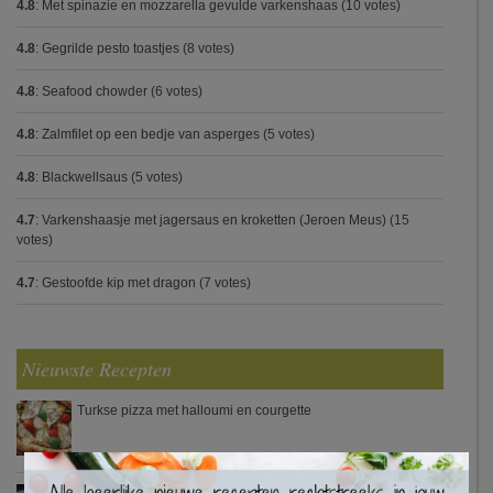
4.8
:
Met spinazie en mozzarella gevulde varkenshaas
(10 votes)
4.8
:
Gegrilde pesto toastjes
(8 votes)
4.8
:
Seafood chowder
(6 votes)
4.8
:
Zalmfilet op een bedje van asperges
(5 votes)
4.8
:
Blackwellsaus
(5 votes)
4.7
:
Varkenshaasje met jagersaus en kroketten (Jeroen Meus)
(15
votes)
4.7
:
Gestoofde kip met dragon
(7 votes)
Nieuwste Recepten
Turkse pizza met halloumi en courgette
×