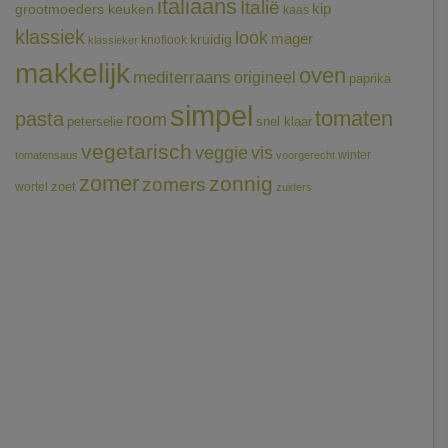
italiaans
Italië
grootmoeders keuken
kip
kaas
klassiek
look
mager
kruidig
knoflook
klassieker
makkelijk
oven
mediterraans
origineel
paprika
simpel
tomaten
pasta
room
peterselie
snel klaar
vegetarisch
veggie
vis
winter
tomatensaus
voorgerecht
zomer
zonnig
zomers
wortel
zoet
zuiders