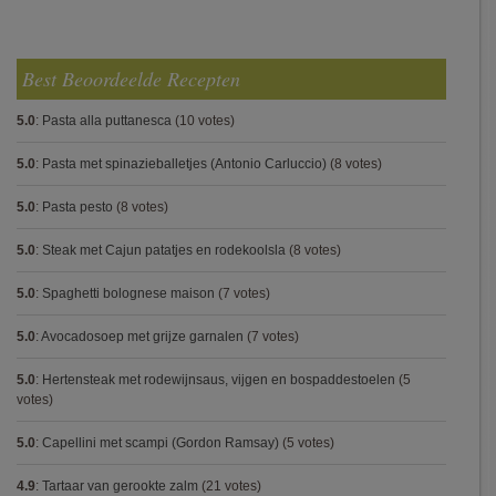
Best Beoordeelde Recepten
5.0
:
Pasta alla puttanesca
(10 votes)
5.0
:
Pasta met spinazieballetjes (Antonio Carluccio)
(8 votes)
5.0
:
Pasta pesto
(8 votes)
5.0
:
Steak met Cajun patatjes en rodekoolsla
(8 votes)
5.0
:
Spaghetti bolognese maison
(7 votes)
5.0
:
Avocadosoep met grijze garnalen
(7 votes)
5.0
:
Hertensteak met rodewijnsaus, vijgen en bospaddestoelen
(5
votes)
5.0
:
Capellini met scampi (Gordon Ramsay)
(5 votes)
4.9
:
Tartaar van gerookte zalm
(21 votes)