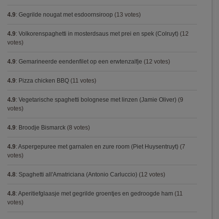
4.9
:
Gegrilde nougat met esdoornsiroop
(13 votes)
4.9
:
Volkorenspaghetti in mosterdsaus met prei en spek (Colruyt)
(12
votes)
4.9
:
Gemarineerde eendenfilet op een erwtenzalfje
(12 votes)
4.9
:
Pizza chicken BBQ
(11 votes)
4.9
:
Vegetarische spaghetti bolognese met linzen (Jamie Oliver)
(9
votes)
4.9
:
Broodje Bismarck
(8 votes)
4.9
:
Aspergepuree met garnalen en zure room (Piet Huysentruyt)
(7
votes)
4.8
:
Spaghetti all'Amatriciana (Antonio Carluccio)
(12 votes)
4.8
:
Aperitiefglaasje met gegrilde groentjes en gedroogde ham
(11
votes)