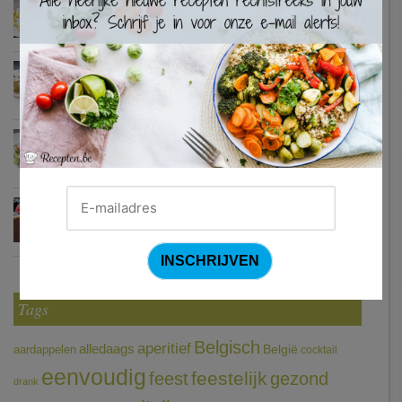
Waterzooi van pladijs met venkel (Colruyt)
Zweedse gehaktballetjes
Courgetti met paprikasaus en halloumi (Sandra Bekkari)
Chocomousse met fruitbier
Tags
Belgisch
aperitief
alledaags
aardappelen
België
cocktail
eenvoudig
feestelijk
feest
gezond
drank