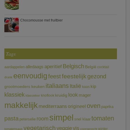
Chocomousse met fruitbier
Tags
Belgisch
aperitief
alledaags
aardappelen
België
cocktail
eenvoudig
feestelijk
feest
gezond
drank
italiaans
Italië
grootmoeders keuken
kip
kaas
klassiek
look
mager
kruidig
knoflook
klassieker
makkelijk
oven
mediterraans
origineel
paprika
simpel
tomaten
pasta
room
peterselie
snel klaar
vegetarisch
veggie
vis
winter
tomatensaus
voorgerecht