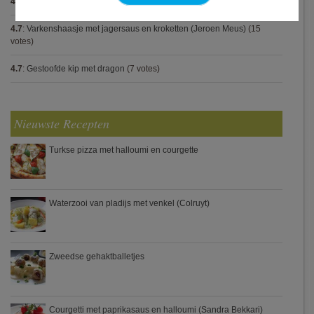
4.8
:
Blackwellsaus
(5 votes)
4.7
:
Varkenshaasje met jagersaus en kroketten (Jeroen Meus)
(15
votes)
4.7
:
Gestoofde kip met dragon
(7 votes)
Nieuwste Recepten
Turkse pizza met halloumi en courgette
Waterzooi van pladijs met venkel (Colruyt)
Zweedse gehaktballetjes
Courgetti met paprikasaus en halloumi (Sandra Bekkari)