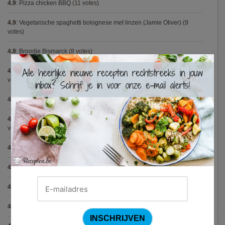
4.9
:
Pizza chicken BBQ
(11 votes)
4.9
:
Vegetarische spaghetti bolognese met linzen (Jamie Oliver)
(9
votes)
4.9
:
Broodje Bismarck
(8 votes)
×
4.9
:
Aspergepuree met garnalen en zure room (Piet Huysentruyt)
(7
votes)
4.8
:
Spaghetti all'Amatriciana (Antonio Carluccio)
(12 votes)
4.8
:
Aperitiefglaasje met gegrilde groentjes en gedroogde ham
(11
votes)
4.8
:
Met spinazie en mozzarella gevulde varkenshaas
(10 votes)
4.8
:
Gegrilde pesto toastjes
(8 votes)
4.8
:
Seafood chowder
(6 votes)
4.8
:
Zalmfilet op een bedje van asperges
(5 votes)