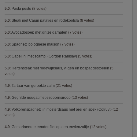
5.0
:
Pasta pesto
(8 votes)
5.0
:
Steak met Cajun patatjes en rodekoolsla
(8 votes)
5.0
:
Avocadosoep met grijze garnalen
(7 votes)
5.0
:
Spaghetti bolognese maison
(7 votes)
5.0
:
Capellini met scampi (Gordon Ramsay)
(5 votes)
5.0
:
Hertensteak met rodewijnsaus, vijgen en bospaddestoelen
(5
votes)
4.9
:
Tartaar van gerookte zalm
(21 votes)
4.9
:
Gegrilde nougat met esdoornsiroop
(13 votes)
4.9
:
Volkorenspaghetti in mosterdsaus met prei en spek (Colruyt)
(12
votes)
4.9
:
Gemarineerde eendenfilet op een erwtenzalfje
(12 votes)