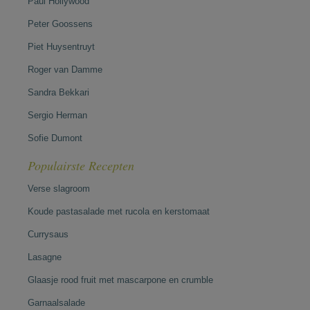
Paul Hollywood
Peter Goossens
Piet Huysentruyt
Roger van Damme
Sandra Bekkari
Sergio Herman
Sofie Dumont
Populairste Recepten
Verse slagroom
Koude pastasalade met rucola en kerstomaat
Currysaus
Lasagne
Glaasje rood fruit met mascarpone en crumble
Garnaalsalade