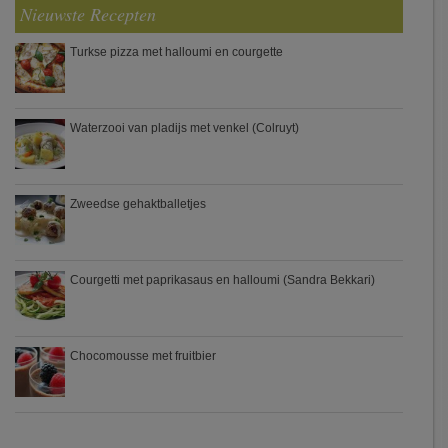
Nieuwste Recepten
Turkse pizza met halloumi en courgette
Waterzooi van pladijs met venkel (Colruyt)
Zweedse gehaktballetjes
Courgetti met paprikasaus en halloumi (Sandra Bekkari)
Chocomousse met fruitbier