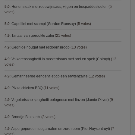
5.0
:
Hertensteak met rodewijnsaus, vijgen en bospaddestoelen
(5
votes)
5.0
:
Capellini met scampi (Gordon Ramsay)
(5 votes)
4.9
:
Tartaar van gerookte zalm
(21 votes)
4.9
:
Gegrilde nougat met esdoornsiroop
(13 votes)
4.9
:
Volkorenspaghetti in mosterdsaus met prei en spek (Colruyt)
(12
votes)
4.9
:
Gemarineerde eendenfilet op een erwtenzalfje
(12 votes)
4.9
:
Pizza chicken BBQ
(11 votes)
4.9
:
Vegetarische spaghetti bolognese met linzen (Jamie Oliver)
(9
votes)
4.9
:
Broodje Bismarck
(8 votes)
4.9
:
Aspergepuree met garnalen en zure room (Piet Huysentruyt)
(7
votes)