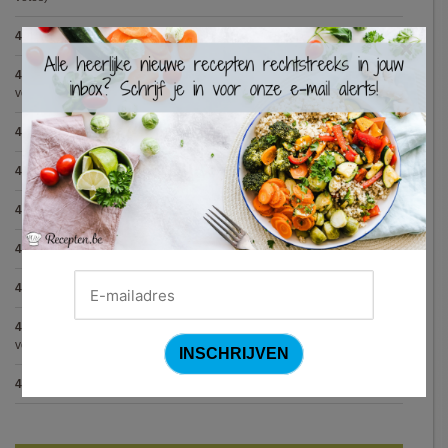
4.8
:
Spaghetti all'Amatriciana (Antonio Carluccio)
(12 votes)
×
4.8
:
Aperitiefglaasje met gegrilde groentjes en gedroogde ham
(11
votes)
4.8
:
Met spinazie en mozzarella gevulde varkenshaas
(10 votes)
4.8
:
Gegrilde pesto toastjes
(8 votes)
4.8
:
Seafood chowder
(6 votes)
4.8
:
Zalmfilet op een bedje van asperges
(5 votes)
4.8
:
Blackwellsaus
(5 votes)
4.7
:
Varkenshaasje met jagersaus en kroketten (Jeroen Meus)
(15
votes)
4.7
:
Gestoofde kip met dragon
(7 votes)