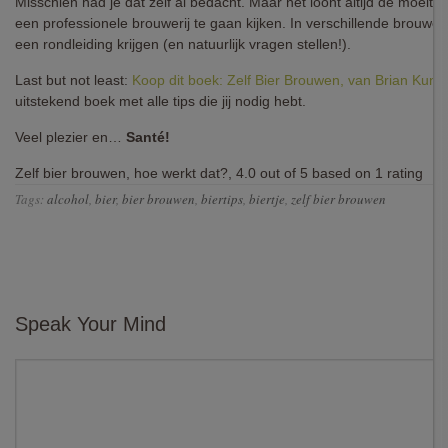
Misschien had je dat zelf al bedacht. Maar het loont altijd de moeite
een professionele brouwerij te gaan kijken. In verschillende brouweri
een rondleiding krijgen (en natuurlijk vragen stellen!).
Last but not least:
Koop dit boek: Zelf Bier Brouwen, van Brian Kuna
uitstekend boek met alle tips die jij nodig hebt.
Veel plezier en…
Santé!
Zelf bier brouwen, hoe werkt dat?
,
4.0
out of
5
based on
1
rating
Tags:
alcohol
,
bier
,
bier brouwen
,
biertips
,
biertje
,
zelf bier brouwen
Speak Your Mind