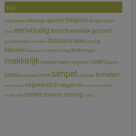
Tags
Belgisch
aperitief
alledaags
aardappelen
België
cocktail
eenvoudig
feestelijk
feest
gezond
drank
italiaans
Italië
grootmoeders keuken
kip
kaas
klassiek
look
mager
kruidig
knoflook
klassieker
makkelijk
oven
mediterraans
origineel
paprika
simpel
tomaten
pasta
room
peterselie
snel klaar
vegetarisch
veggie
vis
winter
tomatensaus
voorgerecht
zomer
zonnig
zomers
wortel
zoet
zuiders