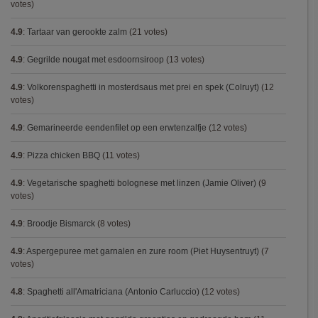
votes)
4.9
:
Tartaar van gerookte zalm
(21 votes)
4.9
:
Gegrilde nougat met esdoornsiroop
(13 votes)
4.9
:
Volkorenspaghetti in mosterdsaus met prei en spek (Colruyt)
(12
votes)
4.9
:
Gemarineerde eendenfilet op een erwtenzalfje
(12 votes)
4.9
:
Pizza chicken BBQ
(11 votes)
4.9
:
Vegetarische spaghetti bolognese met linzen (Jamie Oliver)
(9
votes)
4.9
:
Broodje Bismarck
(8 votes)
4.9
:
Aspergepuree met garnalen en zure room (Piet Huysentruyt)
(7
votes)
4.8
:
Spaghetti all'Amatriciana (Antonio Carluccio)
(12 votes)