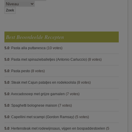
Best Beoordeelde Recepten
5.0
:
Pasta alla puttanesca
(10 votes)
5.0
:
Pasta met spinazieballetjes (Antonio Carluccio)
(8 votes)
5.0
:
Pasta pesto
(8 votes)
5.0
:
Steak met Cajun patatjes en rodekoolsla
(8 votes)
5.0
:
Avocadosoep met grijze garnalen
(7 votes)
5.0
:
Spaghetti bolognese maison
(7 votes)
5.0
:
Capellini met scampi (Gordon Ramsay)
(5 votes)
5.0
:
Hertensteak met rodewijnsaus, vijgen en bospaddestoelen
(5