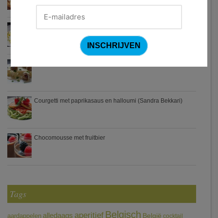
Waterzooi van pladijs met venkel (Colruyt)
Zweedse gehaktballetjes
Courgetti met paprikasaus en halloumi (Sandra Bekkari)
Chocomousse met fruitbier
Tags
Belgisch
aperitief
alledaags
aardappelen
België
cocktail