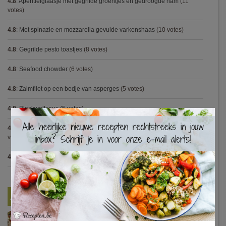
4.8
:
Aperitiefglaasje met gegrilde groentjes en gedroogde ham
(11
votes)
4.8
:
Met spinazie en mozzarella gevulde varkenshaas
(10 votes)
4.8
:
Gegrilde pesto toastjes
(8 votes)
4.8
:
Seafood chowder
(6 votes)
4.8
:
Zalmfilet op een bedje van asperges
(5 votes)
4.8
:
Blackwellsaus
(5 votes)
×
4.7
:
Varkenshaasje met jagersaus en kroketten (Jeroen Meus)
(15
votes)
4.7
:
Gestoofde kip met dragon
(7 votes)
Nieuwste Recepten
Turkse pizza met halloumi en courgette