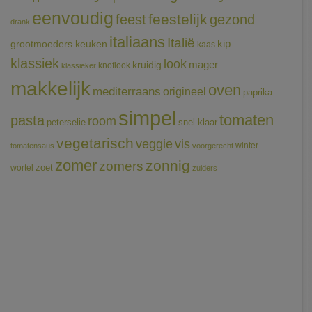
eenvoudig
feestelijk
feest
gezond
drank
italiaans
Italië
grootmoeders keuken
kip
kaas
klassiek
look
mager
kruidig
knoflook
klassieker
makkelijk
oven
mediterraans
origineel
paprika
simpel
tomaten
pasta
room
peterselie
snel klaar
vegetarisch
veggie
vis
winter
tomatensaus
voorgerecht
zomer
zonnig
zomers
wortel
zoet
zuiders