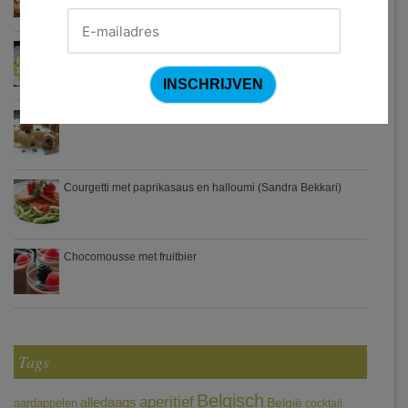
Waterzooi van pladijs met venkel (Colruyt)
Zweedse gehaktballetjes
Courgetti met paprikasaus en halloumi (Sandra Bekkari)
Chocomousse met fruitbier
Tags
Belgisch
aperitief
alledaags
aardappelen
België
cocktail