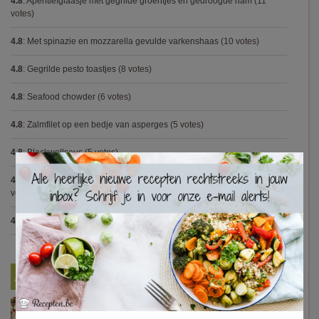
4.8
:
Aperitiefglaasje met gegrilde groentjes en gedroogde ham
(11
votes)
4.8
:
Met spinazie en mozzarella gevulde varkenshaas
(10 votes)
4.8
:
Gegrilde pesto toastjes
(8 votes)
4.8
:
Seafood chowder
(6 votes)
4.8
:
Zalmfilet op een bedje van asperges
(5 votes)
4.8
:
Blackwellsaus
(5 votes)
×
4.7
:
Varkenshaasje met jagersaus en kroketten (Jeroen Meus)
(15
votes)
4.7
:
Gestoofde kip met dragon
(7 votes)
Nieuwste Recepten
Turkse pizza met halloumi en courgette