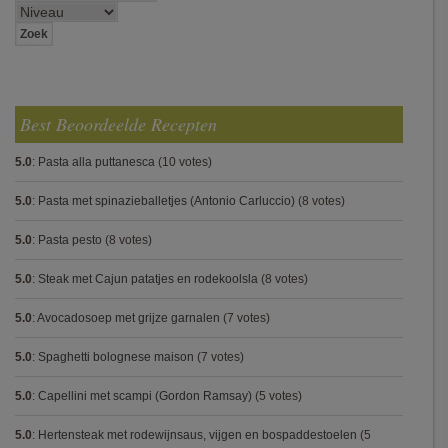
Best Beoordeelde Recepten
5.0
:
Pasta alla puttanesca
(10 votes)
5.0
:
Pasta met spinazieballetjes (Antonio Carluccio)
(8 votes)
5.0
:
Pasta pesto
(8 votes)
5.0
:
Steak met Cajun patatjes en rodekoolsla
(8 votes)
5.0
:
Avocadosoep met grijze garnalen
(7 votes)
5.0
:
Spaghetti bolognese maison
(7 votes)
5.0
:
Capellini met scampi (Gordon Ramsay)
(5 votes)
5.0
:
Hertensteak met rodewijnsaus, vijgen en bospaddestoelen
(5