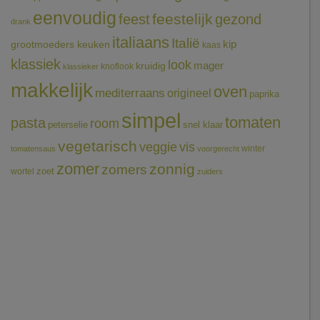
eenvoudig
feestelijk
feest
gezond
drank
italiaans
Italië
grootmoeders keuken
kip
kaas
klassiek
look
mager
kruidig
knoflook
klassieker
makkelijk
oven
mediterraans
origineel
paprika
simpel
tomaten
pasta
room
peterselie
snel klaar
vegetarisch
veggie
vis
winter
tomatensaus
voorgerecht
zomer
zonnig
zomers
wortel
zoet
zuiders