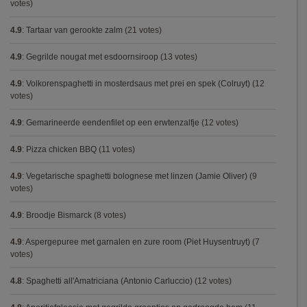
votes)
4.9
:
Tartaar van gerookte zalm
(21 votes)
4.9
:
Gegrilde nougat met esdoornsiroop
(13 votes)
4.9
:
Volkorenspaghetti in mosterdsaus met prei en spek (Colruyt)
(12
votes)
4.9
:
Gemarineerde eendenfilet op een erwtenzalfje
(12 votes)
4.9
:
Pizza chicken BBQ
(11 votes)
4.9
:
Vegetarische spaghetti bolognese met linzen (Jamie Oliver)
(9
votes)
4.9
:
Broodje Bismarck
(8 votes)
4.9
:
Aspergepuree met garnalen en zure room (Piet Huysentruyt)
(7
votes)
4.8
:
Spaghetti all'Amatriciana (Antonio Carluccio)
(12 votes)