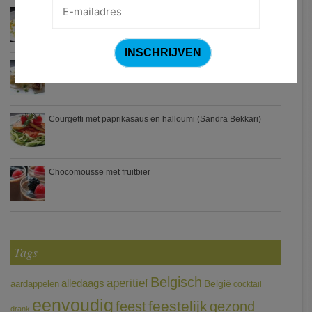
Waterzooi van pladijs met venkel (Colruyt)
Zweedse gehaktballetjes
Courgetti met paprikasaus en halloumi (Sandra Bekkari)
Chocomousse met fruitbier
Tags
Belgisch
aperitief
alledaags
aardappelen
België
cocktail
eenvoudig
feestelijk
feest
gezond
drank