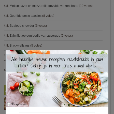
4.8
:
Met spinazie en mozzarella gevulde varkenshaas
(10 votes)
4.8
:
Gegrilde pesto toastjes
(8 votes)
4.8
:
Seafood chowder
(6 votes)
4.8
:
Zalmfilet op een bedje van asperges
(5 votes)
4.8
:
Blackwellsaus
(5 votes)
×
4.7
:
Varkenshaasje met jagersaus en kroketten (Jeroen Meus)
(15
votes)
4.7
:
Gestoofde kip met dragon
(7 votes)
Nieuwste Recepten
Turkse pizza met halloumi en courgette