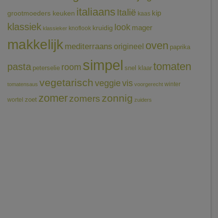
italiaans
Italië
grootmoeders keuken
kip
kaas
klassiek
look
mager
kruidig
knoflook
klassieker
makkelijk
oven
mediterraans
origineel
paprika
simpel
tomaten
pasta
room
peterselie
snel klaar
vegetarisch
veggie
vis
winter
tomatensaus
voorgerecht
zomer
zonnig
zomers
wortel
zoet
zuiders