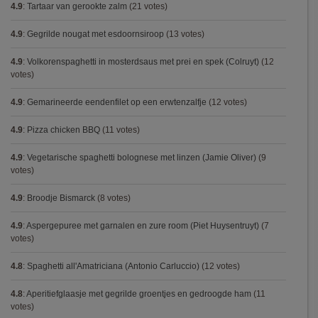
4.9
:
Tartaar van gerookte zalm
(21 votes)
4.9
:
Gegrilde nougat met esdoornsiroop
(13 votes)
4.9
:
Volkorenspaghetti in mosterdsaus met prei en spek (Colruyt)
(12
votes)
4.9
:
Gemarineerde eendenfilet op een erwtenzalfje
(12 votes)
4.9
:
Pizza chicken BBQ
(11 votes)
4.9
:
Vegetarische spaghetti bolognese met linzen (Jamie Oliver)
(9
votes)
4.9
:
Broodje Bismarck
(8 votes)
4.9
:
Aspergepuree met garnalen en zure room (Piet Huysentruyt)
(7
votes)
4.8
:
Spaghetti all'Amatriciana (Antonio Carluccio)
(12 votes)
4.8
:
Aperitiefglaasje met gegrilde groentjes en gedroogde ham
(11
votes)