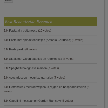
Best Beoordeelde Recepten
5.0
:
Pasta alla puttanesca
(10 votes)
5.0
:
Pasta met spinazieballetjes (Antonio Carluccio)
(8 votes)
5.0
:
Pasta pesto
(8 votes)
5.0
:
Steak met Cajun patatjes en rodekoolsla
(8 votes)
5.0
:
Spaghetti bolognese maison
(7 votes)
5.0
:
Avocadosoep met grijze garnalen
(7 votes)
5.0
:
Hertensteak met rodewijnsaus, vijgen en bospaddestoelen
(5
votes)
5.0
:
Capellini met scampi (Gordon Ramsay)
(5 votes)