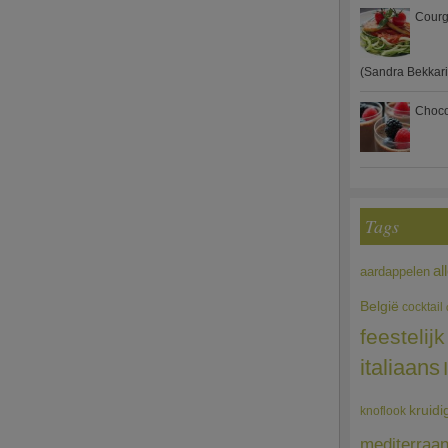
Courg
(Sandra Bekkari
Choco
Tags
al
aardappelen
België
cocktail
feestelijk
italiaans
kruidi
knoflook
mediterraa