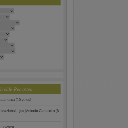
deelde Recepten
puttanesca
(10 votes)
pinazieballetjes (Antonio Carluccio)
(8
(8 votes)