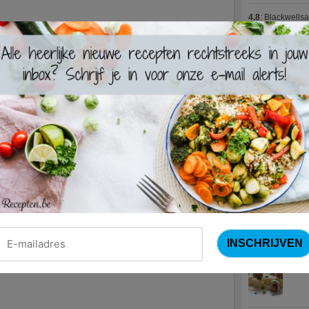
4.8
:
Blackwells
4.7
:
Varkenshaas
Meus)
(15 votes
4.7
:
Gestoofde k
Nieuwste R
Turks
Waterz
Zweed