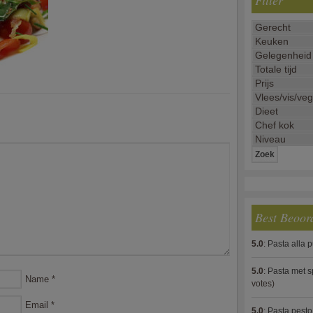
Filter
Best Beoor
5.0
:
Pasta alla 
5.0
:
Pasta met s
Name
*
votes)
Email
*
5.0
:
Pasta pesto