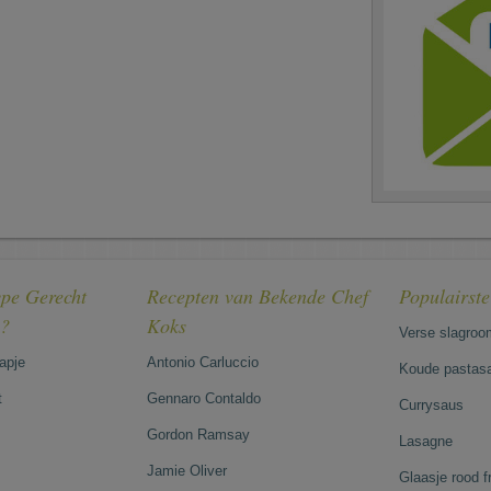
pe Gerecht
Recepten van Bekende Chef
Populairst
e?
Koks
Verse slagroo
hapje
Antonio Carluccio
Koude pastasa
t
Gennaro Contaldo
Currysaus
Gordon Ramsay
Lasagne
Jamie Oliver
Glaasje rood 