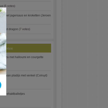
aus
(5 votes)
×
je met jagersaus en kroketten (Jeroen
)
ip met dragon
(7 votes)
ecepten
e pizza met halloumi en courgette
ooi van pladijs met venkel (Colruyt)
se gehaktballetjes