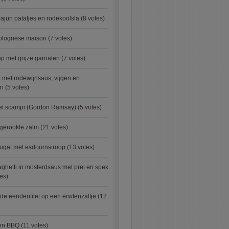
ajun patatjes en rodekoolsla
(8 votes)
bolognese maison
(7 votes)
 met grijze garnalen
(7 votes)
 met rodewijnsaus, vijgen en
en
(5 votes)
met scampi (Gordon Ramsay)
(5 votes)
 gerookte zalm
(21 votes)
ugat met esdoornsiroop
(13 votes)
ghetti in mosterdsaus met prei en spek
es)
e eendenfilet op een erwtenzalfje
(12
ken BBQ
(11 votes)