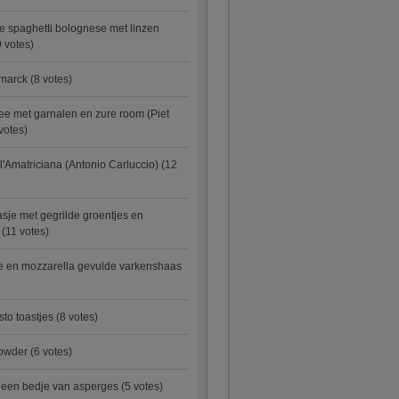
e spaghetti bolognese met linzen
 votes)
smarck
(8 votes)
e met garnalen en zure room (Piet
votes)
l'Amatriciana (Antonio Carluccio)
(12
asje met gegrilde groentjes en
(11 votes)
e en mozzarella gevulde varkenshaas
sto toastjes
(8 votes)
owder
(6 votes)
p een bedje van asperges
(5 votes)