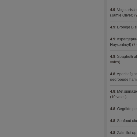
4.9
:
Vegetarisch
(Jamie Oliver)
(9
4.9
:
Broodje Bi
4.9
:
Aspergepure
Huysentruyt)
(7 
4.8
:
Spaghetti al
votes)
4.8
:
Aperitiefgla
gedroogde ham
4.8
:
Met spinazi
(10 votes)
4.8
:
Gegrilde pe
4.8
:
Seafood ch
4.8
:
Zalmfilet o