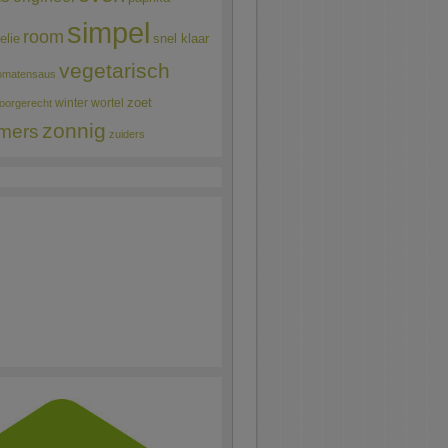
simpel
room
elie
snel klaar
vegetarisch
omatensaus
winter
wortel
zoet
oorgerecht
zonnig
mers
zuiders