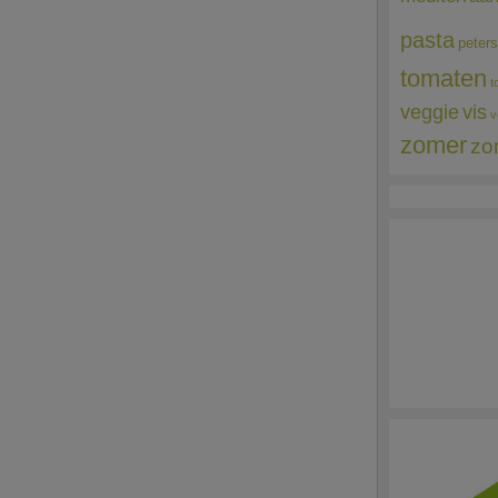
pasta
peters
tomaten
t
veggie
vis
v
zomer
zo