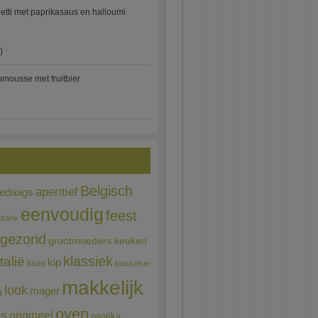
etti met paprikasaus en halloumi
)
mousse met fruitbier
Belgisch
aperitief
ledaags
eenvoudig
feest
drank
gezond
grootmoeders keuken
Italië
klassiek
kip
kaas
klassieker
makkelijk
look
mager
g
oven
ns
origineel
paprika