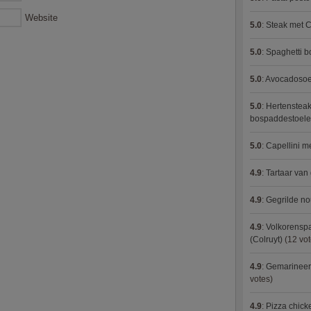
Website
5.0
:
Steak met C
5.0
:
Spaghetti 
5.0
:
Avocadosoep
5.0
:
Hertensteak
bospaddestoel
5.0
:
Capellini 
4.9
:
Tartaar van
4.9
:
Gegrilde no
4.9
:
Volkorenspa
(Colruyt)
(12 vot
4.9
:
Gemarineerd
votes)
4.9
:
Pizza chic