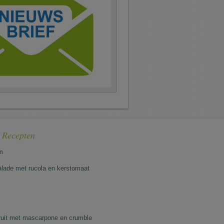
e Recepten
m
lade met rucola en kerstomaat
fruit met mascarpone en crumble