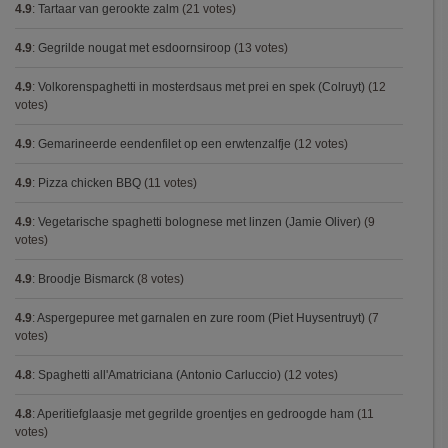
4.9
:
Tartaar van gerookte zalm
(21 votes)
4.9
:
Gegrilde nougat met esdoornsiroop
(13 votes)
4.9
:
Volkorenspaghetti in mosterdsaus met prei en spek (Colruyt)
(12
votes)
4.9
:
Gemarineerde eendenfilet op een erwtenzalfje
(12 votes)
4.9
:
Pizza chicken BBQ
(11 votes)
4.9
:
Vegetarische spaghetti bolognese met linzen (Jamie Oliver)
(9
votes)
4.9
:
Broodje Bismarck
(8 votes)
4.9
:
Aspergepuree met garnalen en zure room (Piet Huysentruyt)
(7
votes)
4.8
:
Spaghetti all'Amatriciana (Antonio Carluccio)
(12 votes)
4.8
:
Aperitiefglaasje met gegrilde groentjes en gedroogde ham
(11
votes)