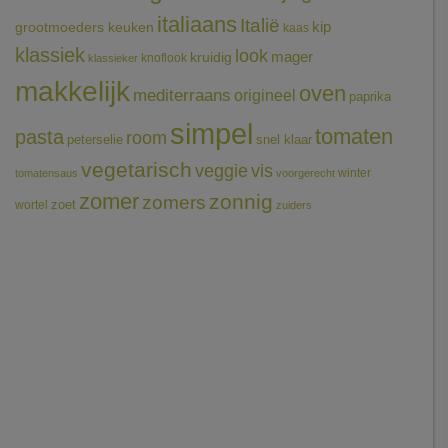
italiaans
Italië
grootmoeders keuken
kip
kaas
klassiek
look
mager
kruidig
knoflook
klassieker
makkelijk
oven
mediterraans
origineel
paprika
simpel
tomaten
pasta
room
peterselie
snel klaar
vegetarisch
veggie
vis
winter
tomatensaus
voorgerecht
zomer
zonnig
zomers
wortel
zoet
zuiders