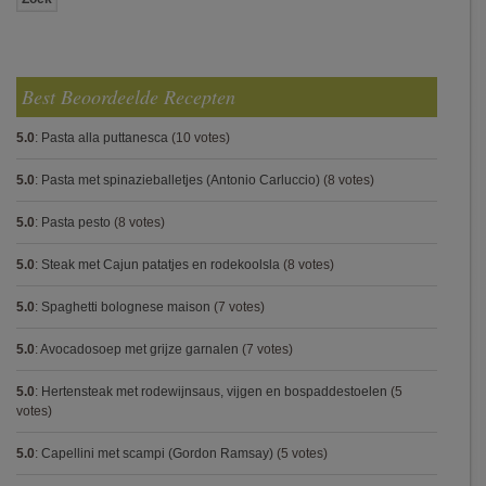
Best Beoordeelde Recepten
5.0
:
Pasta alla puttanesca
(10 votes)
5.0
:
Pasta met spinazieballetjes (Antonio Carluccio)
(8 votes)
5.0
:
Pasta pesto
(8 votes)
5.0
:
Steak met Cajun patatjes en rodekoolsla
(8 votes)
5.0
:
Spaghetti bolognese maison
(7 votes)
5.0
:
Avocadosoep met grijze garnalen
(7 votes)
5.0
:
Hertensteak met rodewijnsaus, vijgen en bospaddestoelen
(5
votes)
5.0
:
Capellini met scampi (Gordon Ramsay)
(5 votes)