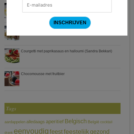
Waterzooi van pladijs met venkel (Colruyt)
Zweedse gehaktballetjes
Courgetti met paprikasaus en halloumi (Sandra Bekkari)
Chocomousse met fruitbier
Tags
Belgisch
aperitief
alledaags
aardappelen
België
cocktail
eenvoudig
feestelijk
feest
gezond
drank