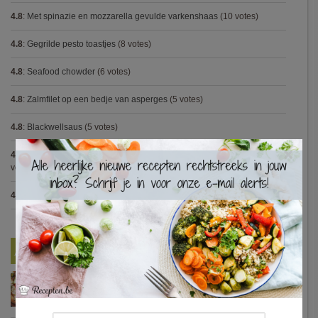
4.8
:
Met spinazie en mozzarella gevulde varkenshaas
(10 votes)
4.8
:
Gegrilde pesto toastjes
(8 votes)
4.8
:
Seafood chowder
(6 votes)
4.8
:
Zalmfilet op een bedje van asperges
(5 votes)
4.8
:
Blackwellsaus
(5 votes)
×
4.7
:
Varkenshaasje met jagersaus en kroketten (Jeroen Meus)
(15
votes)
4.7
:
Gestoofde kip met dragon
(7 votes)
Nieuwste Recepten
Turkse pizza met halloumi en courgette