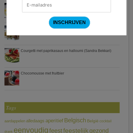
Waterzooi van pladijs met venkel (Colruyt)
Zweedse gehaktballetjes
Courgetti met paprikasaus en halloumi (Sandra Bekkari)
Chocomousse met fruitbier
Tags
Belgisch
aperitief
alledaags
aardappelen
België
cocktail
eenvoudig
feestelijk
feest
gezond
drank