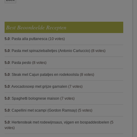
Best Beoordeelde Recepten
5.0
:
Pasta alla puttanesca
(10 votes)
5.0
:
Pasta met spinazieballetjes (Antonio Carluccio)
(8 votes)
5.0
:
Pasta pesto
(8 votes)
5.0
:
Steak met Cajun patatjes en rodekoolsla
(8 votes)
5.0
:
Avocadosoep met grijze garnalen
(7 votes)
5.0
:
Spaghetti bolognese maison
(7 votes)
5.0
:
Capellini met scampi (Gordon Ramsay)
(5 votes)
5.0
:
Hertensteak met rodewijnsaus, vijgen en bospaddestoelen
(5
votes)