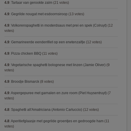
4.9
:
Tartaar van gerookte zalm
(21 votes)
4.9
:
Gegrilde nougat met esdoornsiroop
(13 votes)
4.9
:
Volkorenspaghetti in mosterdsaus met prei en spek (Colruyt)
(12
votes)
4.9
:
Gemarineerde eendenfilet op een erwtenzalfje
(12 votes)
4.9
:
Pizza chicken BBQ
(11 votes)
4.9
:
Vegetarische spaghetti bolognese met linzen (Jamie Oliver)
(9
votes)
4.9
:
Broodje Bismarck
(8 votes)
4.9
:
Aspergepuree met garnalen en zure room (Piet Huysentruyt)
(7
votes)
4.8
:
Spaghetti all'Amatriciana (Antonio Carluccio)
(12 votes)
4.8
:
Aperitiefglaasje met gegrilde groentjes en gedroogde ham
(11
votes)