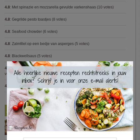
4.8
:
Met spinazie en mozzarella gevulde varkenshaas
(10 votes)
4.8
:
Gegrilde pesto toastjes
(8 votes)
4.8
:
Seafood chowder
(6 votes)
4.8
:
Zalmfilet op een bedje van asperges
(5 votes)
4.8
:
Blackwellsaus
(5 votes)
×
4.7
:
Varkenshaasje met jagersaus en kroketten (Jeroen Meus)
(15
votes)
4.7
:
Gestoofde kip met dragon
(7 votes)
Nieuwste Recepten
Turkse pizza met halloumi en courgette