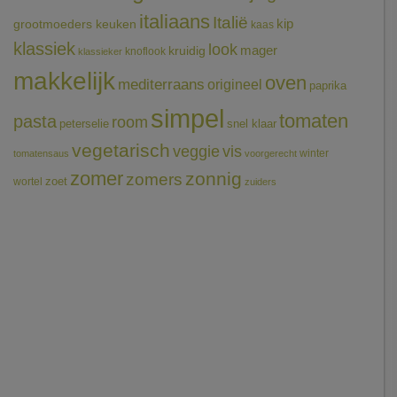
italiaans
Italië
grootmoeders keuken
kip
kaas
klassiek
look
mager
kruidig
knoflook
klassieker
makkelijk
oven
mediterraans
origineel
paprika
simpel
tomaten
pasta
room
peterselie
snel klaar
vegetarisch
veggie
vis
winter
tomatensaus
voorgerecht
zomer
zonnig
zomers
wortel
zoet
zuiders