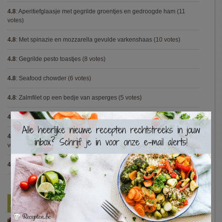
4.8
:
Aperitiefglaasje met gegrilde groentjes en gedroogde ham
(11
votes)
4.8
:
Met spinazie en mozzarella gevulde varkenshaas
(10 votes)
4.8
:
Gegrilde pesto toastjes
(8 votes)
4.8
:
Seafood chowder
(6 votes)
4.8
:
Zalmfilet op een bedje van asperges
(5 votes)
4.8
:
Blackwellsaus
(5 votes)
×
4.7
:
Varkenshaasje met jagersaus en kroketten (Jeroen Meus)
(15
votes)
4.7
:
Gestoofde kip met dragon
(7 votes)
Nieuwste Recepten