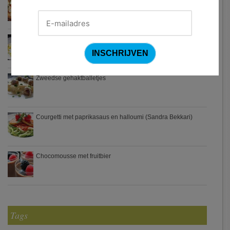
Turkse pizza met halloumi en courgette
Waterzooi van pladijs met venkel (Colruyt)
Zweedse gehaktballetjes
Courgetti met paprikasaus en halloumi (Sandra Bekkari)
Chocomousse met fruitbier
Tags