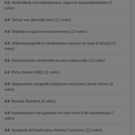
5.0
:
Hertensteak met rodewijnsaus, vijgen en bospaddestoelen
(5
votes)
4.9
:
Tartaar van gerookte zalm
(21 votes)
4.9
:
Gegrilde nougat met esdoornsiroop
(13 votes)
4.9
:
Volkorenspaghetti in mosterdsaus met prei en spek (Colruyt)
(12
votes)
4.9
:
Gemarineerde eendenfilet op een erwtenzalfje
(12 votes)
4.9
:
Pizza chicken BBQ
(11 votes)
4.9
:
Vegetarische spaghetti bolognese met linzen (Jamie Oliver)
(9
votes)
4.9
:
Broodje Bismarck
(8 votes)
4.9
:
Aspergepuree met garnalen en zure room (Piet Huysentruyt)
(7
votes)
4.8
:
Spaghetti all'Amatriciana (Antonio Carluccio)
(12 votes)