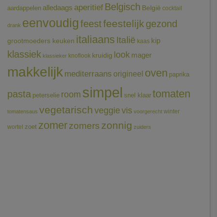
Belgisch
aperitief
alledaags
aardappelen
België
cocktail
eenvoudig
feestelijk
feest
gezond
drank
italiaans
Italië
grootmoeders keuken
kip
kaas
klassiek
look
mager
kruidig
knoflook
klassieker
makkelijk
oven
mediterraans
origineel
paprika
simpel
tomaten
pasta
room
peterselie
snel klaar
vegetarisch
veggie
vis
winter
tomatensaus
voorgerecht
zomer
zonnig
zomers
wortel
zoet
zuiders