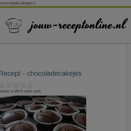
chocoladecakejes |
Recept - chocoladecakejes
Rating: 0.0/
5
(0 votes cast)