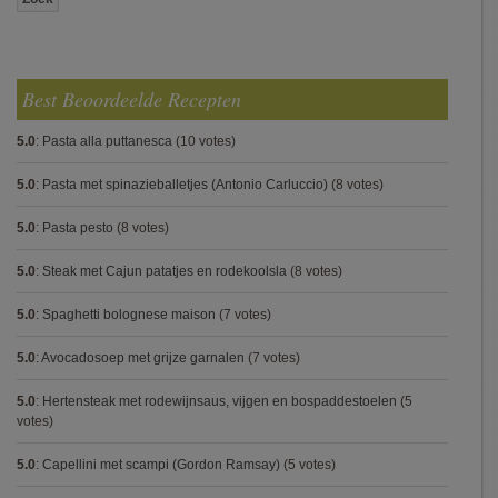
Best Beoordeelde Recepten
5.0
:
Pasta alla puttanesca
(10 votes)
5.0
:
Pasta met spinazieballetjes (Antonio Carluccio)
(8 votes)
5.0
:
Pasta pesto
(8 votes)
5.0
:
Steak met Cajun patatjes en rodekoolsla
(8 votes)
5.0
:
Spaghetti bolognese maison
(7 votes)
5.0
:
Avocadosoep met grijze garnalen
(7 votes)
5.0
:
Hertensteak met rodewijnsaus, vijgen en bospaddestoelen
(5
votes)
5.0
:
Capellini met scampi (Gordon Ramsay)
(5 votes)