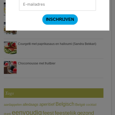
Waterzooi van pladijs met venkel (Colruyt)
Zweedse gehaktballetjes
Courgetti met paprikasaus en halloumi (Sandra Bekkari)
Chocomousse met fruitbier
Tags
Belgisch
aperitief
alledaags
aardappelen
België
cocktail
eenvoudig
feestelijk
feest
gezond
drank