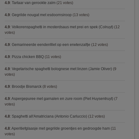
4.9
:
Tartaar van gerookte zalm
(21 votes)
4.9
:
Gegrilde nougat met esdoornsiroop
(13 votes)
4.9
:
Volkorenspaghetti in mosterdsaus met prei en spek (Colruyt)
(12
votes)
4.9
:
Gemarineerde eendenfilet op een erwtenzalfje
(12 votes)
4.9
:
Pizza chicken BBQ
(11 votes)
4.9
:
Vegetarische spaghetti bolognese met linzen (Jamie Oliver)
(9
votes)
4.9
:
Broodje Bismarck
(8 votes)
4.9
:
Aspergepuree met garnalen en zure room (Piet Huysentruyt)
(7
votes)
4.8
:
Spaghetti all'Amatriciana (Antonio Carluccio)
(12 votes)
4.8
:
Aperitiefglaasje met gegrilde groentjes en gedroogde ham
(11
votes)