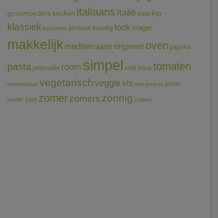
italiaans
Italië
grootmoeders keuken
kip
kaas
klassiek
look
mager
kruidig
knoflook
klassieker
makkelijk
oven
mediterraans
origineel
paprika
simpel
tomaten
pasta
room
peterselie
snel klaar
vegetarisch
veggie
vis
winter
tomatensaus
voorgerecht
zomer
zonnig
zomers
wortel
zoet
zuiders