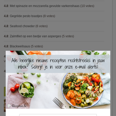
4.8
:
Met spinazie en mozzarella gevulde varkenshaas
(10 votes)
4.8
:
Gegrilde pesto toastjes
(8 votes)
4.8
:
Seafood chowder
(6 votes)
4.8
:
Zalmfilet op een bedje van asperges
(5 votes)
4.8
:
Blackwellsaus
(5 votes)
×
4.7
:
Varkenshaasje met jagersaus en kroketten (Jeroen Meus)
(15
votes)
4.7
:
Gestoofde kip met dragon
(7 votes)
Nieuwste Recepten
Turkse pizza met halloumi en courgette