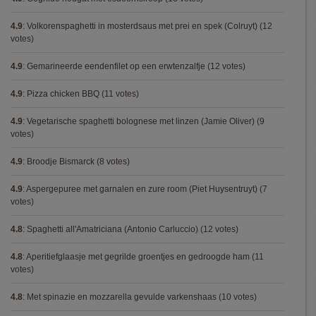
4.9
:
Volkorenspaghetti in mosterdsaus met prei en spek (Colruyt)
(12
votes)
4.9
:
Gemarineerde eendenfilet op een erwtenzalfje
(12 votes)
4.9
:
Pizza chicken BBQ
(11 votes)
4.9
:
Vegetarische spaghetti bolognese met linzen (Jamie Oliver)
(9
votes)
4.9
:
Broodje Bismarck
(8 votes)
4.9
:
Aspergepuree met garnalen en zure room (Piet Huysentruyt)
(7
votes)
4.8
:
Spaghetti all'Amatriciana (Antonio Carluccio)
(12 votes)
4.8
:
Aperitiefglaasje met gegrilde groentjes en gedroogde ham
(11
votes)
4.8
:
Met spinazie en mozzarella gevulde varkenshaas
(10 votes)