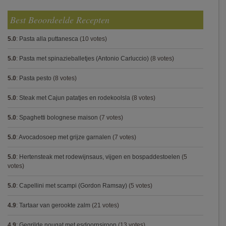
Best Beoordeelde Recepten
5.0
:
Pasta alla puttanesca
(10 votes)
5.0
:
Pasta met spinazieballetjes (Antonio Carluccio)
(8 votes)
5.0
:
Pasta pesto
(8 votes)
5.0
:
Steak met Cajun patatjes en rodekoolsla
(8 votes)
5.0
:
Spaghetti bolognese maison
(7 votes)
5.0
:
Avocadosoep met grijze garnalen
(7 votes)
5.0
:
Hertensteak met rodewijnsaus, vijgen en bospaddestoelen
(5
votes)
5.0
:
Capellini met scampi (Gordon Ramsay)
(5 votes)
4.9
:
Tartaar van gerookte zalm
(21 votes)
4.9
:
Gegrilde nougat met esdoornsiroop
(13 votes)