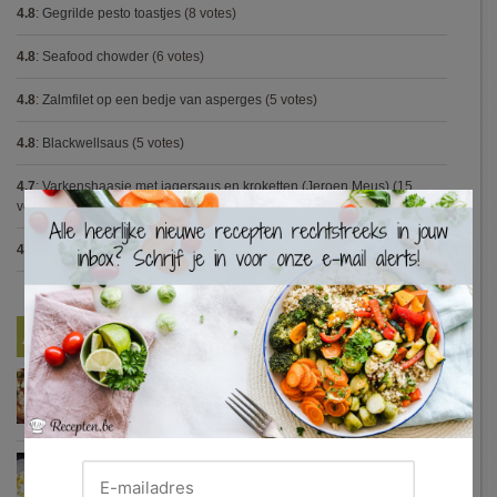
4.8
:
Gegrilde pesto toastjes
(8 votes)
4.8
:
Seafood chowder
(6 votes)
4.8
:
Zalmfilet op een bedje van asperges
(5 votes)
4.8
:
Blackwellsaus
(5 votes)
4.7
:
Varkenshaasje met jagersaus en kroketten (Jeroen Meus)
(15
×
votes)
4.7
:
Gestoofde kip met dragon
(7 votes)
Nieuwste Recepten
Turkse pizza met halloumi en courgette
Waterzooi van pladijs met venkel (Colruyt)