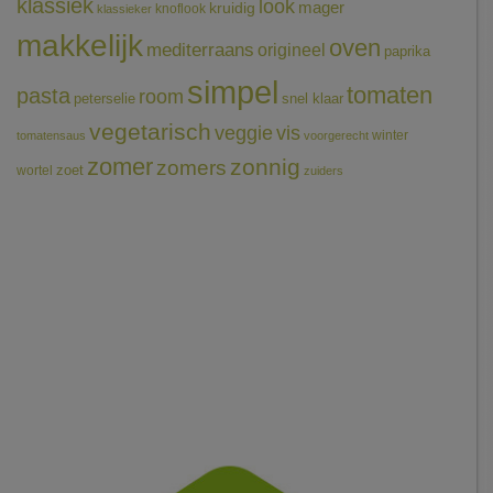
klassiek
look
mager
kruidig
knoflook
klassieker
makkelijk
oven
mediterraans
origineel
paprika
simpel
tomaten
pasta
room
peterselie
snel klaar
vegetarisch
veggie
vis
winter
tomatensaus
voorgerecht
zomer
zonnig
zomers
wortel
zoet
zuiders