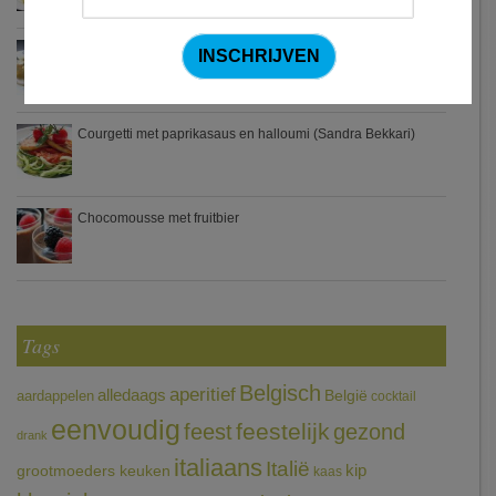
Zweedse gehaktballetjes
Courgetti met paprikasaus en halloumi (Sandra Bekkari)
Chocomousse met fruitbier
Tags
Belgisch
aperitief
alledaags
aardappelen
België
cocktail
eenvoudig
feestelijk
feest
gezond
drank
italiaans
Italië
grootmoeders keuken
kip
kaas