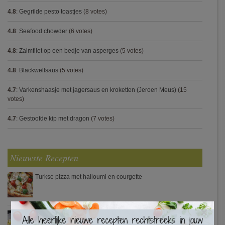
4.8
:
Gegrilde pesto toastjes
(8 votes)
4.8
:
Seafood chowder
(6 votes)
4.8
:
Zalmfilet op een bedje van asperges
(5 votes)
4.8
:
Blackwellsaus
(5 votes)
4.7
:
Varkenshaasje met jagersaus en kroketten (Jeroen Meus)
(15
votes)
4.7
:
Gestoofde kip met dragon
(7 votes)
Nieuwste Recepten
Turkse pizza met halloumi en courgette
×
Waterzooi van pladijs met venkel (Colruyt)