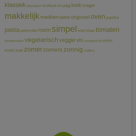
klassiek
look
mager
kruidig
knoflook
klassieker
makkelijk
oven
mediterraans
origineel
paprika
simpel
tomaten
pasta
room
peterselie
snel klaar
vegetarisch
veggie
vis
winter
tomatensaus
voorgerecht
zomer
zonnig
zomers
wortel
zoet
zuiders