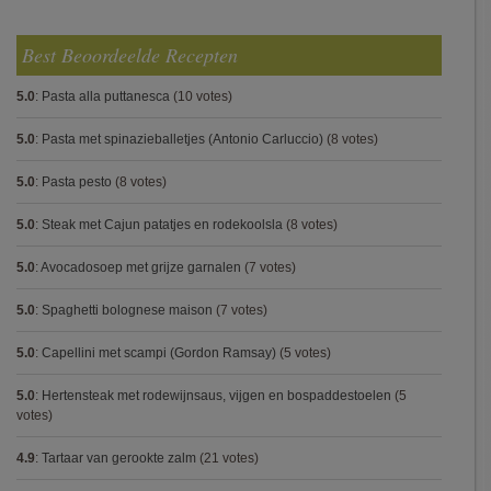
Best Beoordeelde Recepten
5.0
:
Pasta alla puttanesca
(10 votes)
5.0
:
Pasta met spinazieballetjes (Antonio Carluccio)
(8 votes)
5.0
:
Pasta pesto
(8 votes)
5.0
:
Steak met Cajun patatjes en rodekoolsla
(8 votes)
5.0
:
Avocadosoep met grijze garnalen
(7 votes)
5.0
:
Spaghetti bolognese maison
(7 votes)
5.0
:
Capellini met scampi (Gordon Ramsay)
(5 votes)
5.0
:
Hertensteak met rodewijnsaus, vijgen en bospaddestoelen
(5
votes)
4.9
:
Tartaar van gerookte zalm
(21 votes)