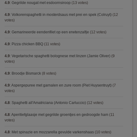
4.9
:
Gegrilde nougat met esdoornsiroop
(13 votes)
4.9
:
Volkorenspaghetti in mosterdsaus met prei en spek (Colruyt)
(12
votes)
4.9
:
Gemarineerde eendenfilet op een erwtenzalfje
(12 votes)
4.9
:
Pizza chicken BBQ
(11 votes)
4.9
:
Vegetarische spaghetti bolognese met linzen (Jamie Oliver)
(9
votes)
4.9
:
Broodje Bismarck
(8 votes)
4.9
:
Aspergepuree met garnalen en zure room (Piet Huysentruyt)
(7
votes)
4.8
:
Spaghetti all'Amatriciana (Antonio Carluccio)
(12 votes)
4.8
:
Aperitiefglaasje met gegrilde groentjes en gedroogde ham
(11
votes)
4.8
:
Met spinazie en mozzarella gevulde varkenshaas
(10 votes)