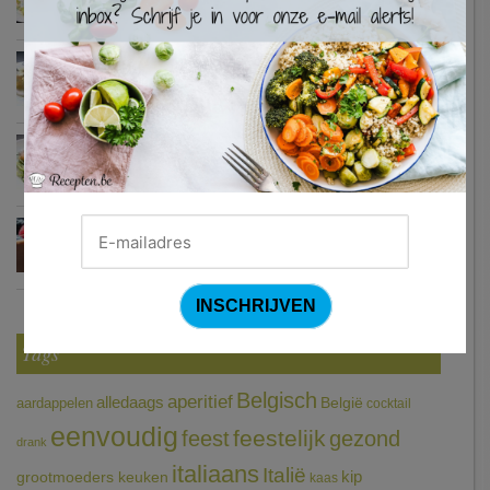
Zweedse gehaktballetjes
Courgetti met paprikasaus en halloumi (Sandra Bekkari)
Chocomousse met fruitbier
Tags
Belgisch
aperitief
alledaags
aardappelen
België
cocktail
eenvoudig
feestelijk
feest
gezond
drank
italiaans
Italië
grootmoeders keuken
kip
kaas