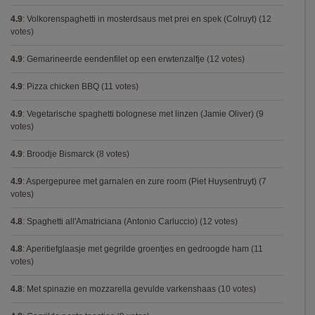
4.9
:
Volkorenspaghetti in mosterdsaus met prei en spek (Colruyt)
(12
votes)
4.9
:
Gemarineerde eendenfilet op een erwtenzalfje
(12 votes)
4.9
:
Pizza chicken BBQ
(11 votes)
4.9
:
Vegetarische spaghetti bolognese met linzen (Jamie Oliver)
(9
votes)
4.9
:
Broodje Bismarck
(8 votes)
4.9
:
Aspergepuree met garnalen en zure room (Piet Huysentruyt)
(7
votes)
4.8
:
Spaghetti all'Amatriciana (Antonio Carluccio)
(12 votes)
4.8
:
Aperitiefglaasje met gegrilde groentjes en gedroogde ham
(11
votes)
4.8
:
Met spinazie en mozzarella gevulde varkenshaas
(10 votes)