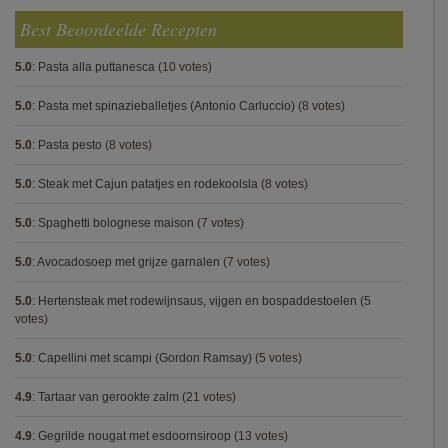
Best Beoordeelde Recepten
5.0
:
Pasta alla puttanesca
(10 votes)
5.0
:
Pasta met spinazieballetjes (Antonio Carluccio)
(8 votes)
5.0
:
Pasta pesto
(8 votes)
5.0
:
Steak met Cajun patatjes en rodekoolsla
(8 votes)
5.0
:
Spaghetti bolognese maison
(7 votes)
5.0
:
Avocadosoep met grijze garnalen
(7 votes)
5.0
:
Hertensteak met rodewijnsaus, vijgen en bospaddestoelen
(5
votes)
5.0
:
Capellini met scampi (Gordon Ramsay)
(5 votes)
4.9
:
Tartaar van gerookte zalm
(21 votes)
4.9
:
Gegrilde nougat met esdoornsiroop
(13 votes)