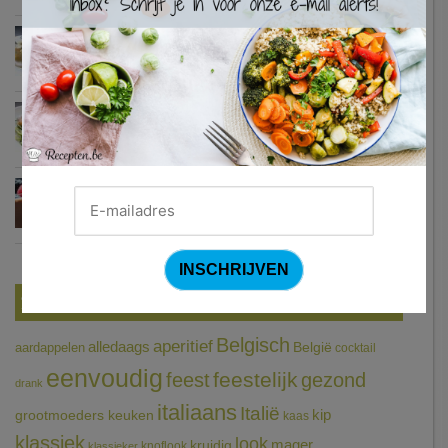
Zweedse gehaktballetjes
Courgetti met paprikasaus en halloumi (Sandra Bekkari)
Chocomousse met fruitbier
Tags
Belgisch
aperitief
alledaags
aardappelen
België
cocktail
eenvoudig
feestelijk
feest
gezond
drank
italiaans
Italië
grootmoeders keuken
kip
kaas
klassiek
look
mager
kruidig
knoflook
klassieker