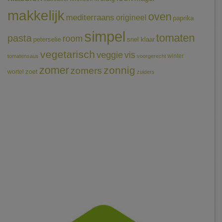
makkelijk
oven
mediterraans
origineel
paprika
simpel
tomaten
pasta
room
peterselie
snel klaar
vegetarisch
veggie
vis
winter
tomatensaus
voorgerecht
zomer
zonnig
zomers
wortel
zoet
zuiders