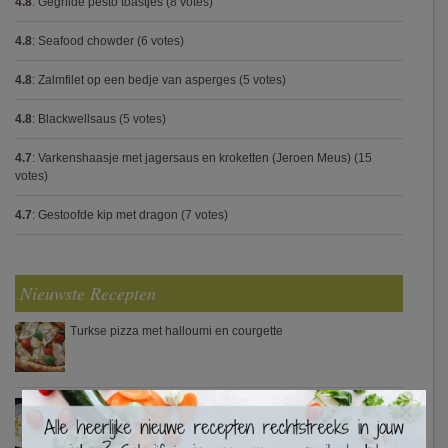
4.8
:
Gegrilde pesto toastjes
(8 votes)
4.8
:
Seafood chowder
(6 votes)
4.8
:
Zalmfilet op een bedje van asperges
(5 votes)
4.8
:
Blackwellsaus
(5 votes)
4.7
:
Varkenshaasje met jagersaus en kroketten (Jeroen Meus)
(15
votes)
4.7
:
Gestoofde kip met dragon
(7 votes)
Nieuwste Recepten
Turkse pizza met halloumi en courgette
×
Waterzooi van pladijs met venkel (Colruyt)