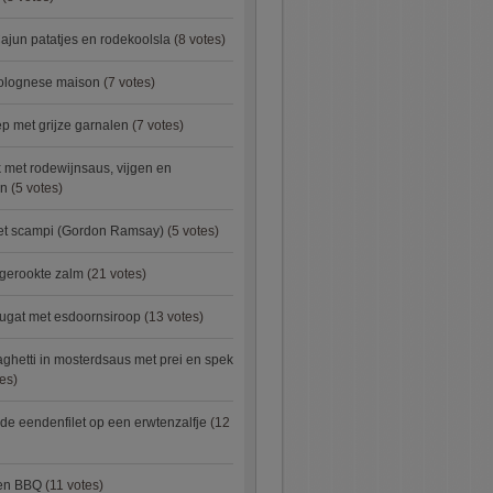
ajun patatjes en rodekoolsla
(8 votes)
bolognese maison
(7 votes)
 met grijze garnalen
(7 votes)
 met rodewijnsaus, vijgen en
en
(5 votes)
met scampi (Gordon Ramsay)
(5 votes)
 gerookte zalm
(21 votes)
ugat met esdoornsiroop
(13 votes)
ghetti in mosterdsaus met prei en spek
es)
e eendenfilet op een erwtenzalfje
(12
ken BBQ
(11 votes)