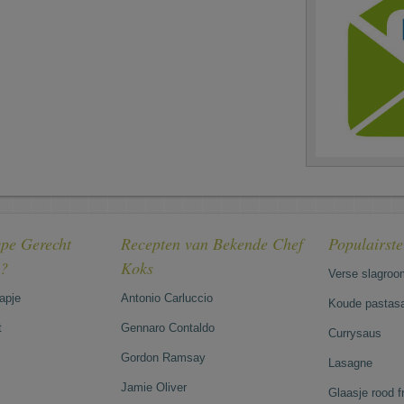
pe Gerecht
Recepten van Bekende Chef
Populairst
e?
Koks
Verse slagroo
hapje
Antonio Carluccio
Koude pastasa
t
Gennaro Contaldo
Currysaus
Gordon Ramsay
Lasagne
Jamie Oliver
Glaasje rood 