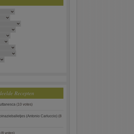
deelde Recepten
puttanesca
(10 votes)
pinazieballetjes (Antonio Carluccio)
(8
(8 votes)