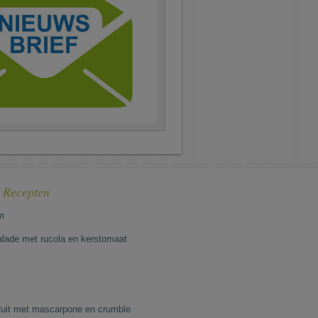
e Recepten
m
lade met rucola en kerstomaat
fruit met mascarpone en crumble