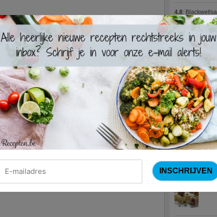
4.8
:
Blackwells
4.7
:
Varkenshaas
Meus)
(15 votes
4.7
:
Gestoofde k
Nieuwste R
Turks
Waterz
Zweed