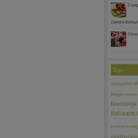
Courg
(Sandra Bekkari
Choco
Tags
al
aardappelen
België
cocktail
feestelijk
italiaans
kruidi
knoflook
mediterraa