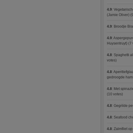
4.9
:
Vegetarisch
(Jamie Oliver)
(9
4.9
:
Broodje Bi
4.9
:
Aspergepure
Huysentruyt)
(7 
4.8
:
Spaghetti al
votes)
4.8
:
Aperitiefgla
gedroogde ham
4.8
:
Met spinazi
(10 votes)
4.8
:
Gegrilde pe
4.8
:
Seafood ch
4.8
:
Zalmfilet o