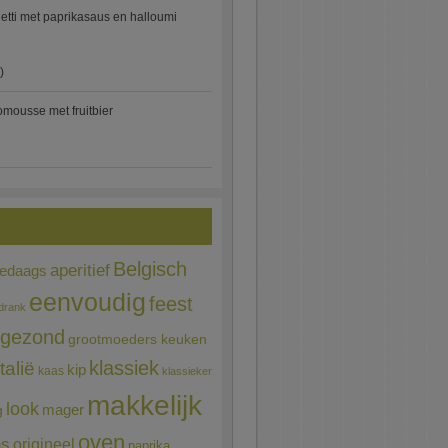
etti met paprikasaus en halloumi
)
mousse met fruitbier
Belgisch
aperitief
ledaags
eenvoudig
feest
drank
gezond
grootmoeders keuken
Italië
klassiek
kip
kaas
klassieker
makkelijk
look
mager
g
oven
ns
origineel
paprika