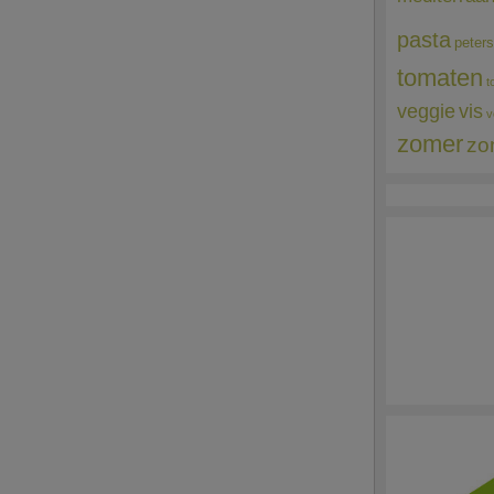
pasta
peters
tomaten
t
veggie
vis
v
zomer
zo