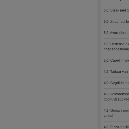
5.0
:
Steak met C
5.0
:
Spaghetti 
5.0
:
Avocadosoep
5.0
:
Hertensteak
bospaddestoel
5.0
:
Capellini 
4.9
:
Tartaar van
4.9
:
Gegrilde no
4.9
:
Volkorenspa
(Colruyt)
(12 vot
4.9
:
Gemarineerd
votes)
4.9
:
Pizza chic