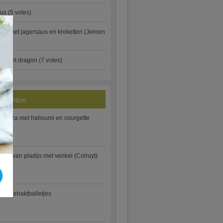
aus
(5 votes)
×
je met jagersaus en kroketten (Jeroen
)
ip met dragon
(7 votes)
ecepten
e pizza met halloumi en courgette
ooi van pladijs met venkel (Colruyt)
se gehaktballetjes