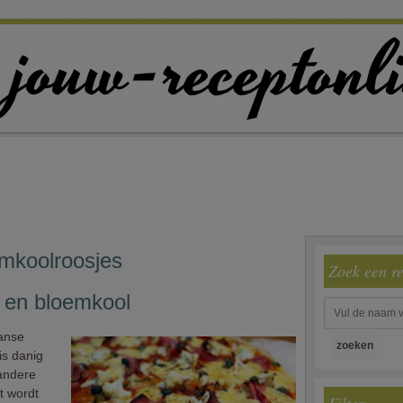
emkoolroosjes
Zoek een r
 en bloemkool
aanse
is danig
 andere
pt wordt