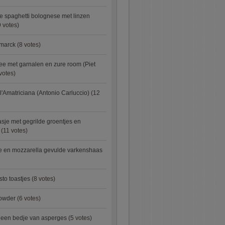
e spaghetti bolognese met linzen
 votes)
smarck
(8 votes)
e met garnalen en zure room (Piet
votes)
l'Amatriciana (Antonio Carluccio)
(12
asje met gegrilde groentjes en
(11 votes)
e en mozzarella gevulde varkenshaas
sto toastjes
(8 votes)
owder
(6 votes)
p een bedje van asperges
(5 votes)