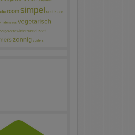
simpel
room
elie
snel klaar
vegetarisch
omatensaus
winter
wortel
zoet
oorgerecht
zonnig
mers
zuiders