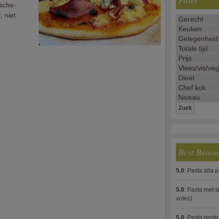
Filter
ische-
, niet
Best Beoor
5.0
:
Pasta alla 
5.0
:
Pasta met s
votes)
5.0
:
Pasta pesto