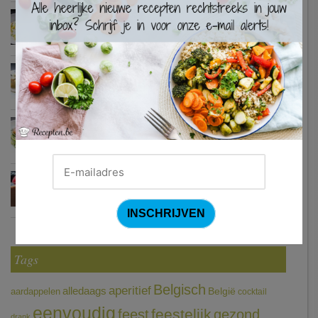
Waterzooi van pladijs met venkel (Colruyt)
Zweedse gehaktballetjes
Courgetti met paprikasaus en halloumi (Sandra Bekkari)
Chocomousse met fruitbier
Tags
Belgisch
aperitief
alledaags
aardappelen
België
cocktail
eenvoudig
feestelijk
feest
gezond
drank