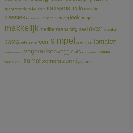
italiaans
Italië
grootmoeders keuken
kip
kaas
klassiek
look
mager
kruidig
knoflook
klassieker
makkelijk
oven
mediterraans
origineel
paprika
simpel
tomaten
pasta
room
peterselie
snel klaar
vegetarisch
veggie
vis
winter
tomatensaus
voorgerecht
zomer
zonnig
zomers
wortel
zoet
zuiders