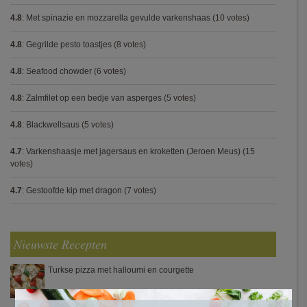
4.8
:
Met spinazie en mozzarella gevulde varkenshaas
(10 votes)
4.8
:
Gegrilde pesto toastjes
(8 votes)
4.8
:
Seafood chowder
(6 votes)
4.8
:
Zalmfilet op een bedje van asperges
(5 votes)
4.8
:
Blackwellsaus
(5 votes)
4.7
:
Varkenshaasje met jagersaus en kroketten (Jeroen Meus)
(15
votes)
4.7
:
Gestoofde kip met dragon
(7 votes)
Nieuwste Recepten
Turkse pizza met halloumi en courgette
×