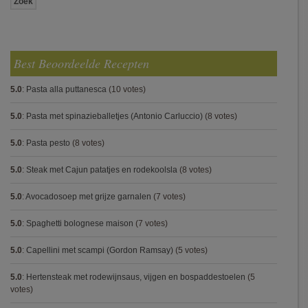
Best Beoordeelde Recepten
5.0
:
Pasta alla puttanesca
(10 votes)
5.0
:
Pasta met spinazieballetjes (Antonio Carluccio)
(8 votes)
5.0
:
Pasta pesto
(8 votes)
5.0
:
Steak met Cajun patatjes en rodekoolsla
(8 votes)
5.0
:
Avocadosoep met grijze garnalen
(7 votes)
5.0
:
Spaghetti bolognese maison
(7 votes)
5.0
:
Capellini met scampi (Gordon Ramsay)
(5 votes)
5.0
:
Hertensteak met rodewijnsaus, vijgen en bospaddestoelen
(5
votes)