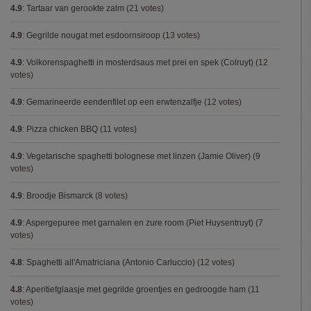
4.9
:
Tartaar van gerookte zalm
(21 votes)
4.9
:
Gegrilde nougat met esdoornsiroop
(13 votes)
4.9
:
Volkorenspaghetti in mosterdsaus met prei en spek (Colruyt)
(12
votes)
4.9
:
Gemarineerde eendenfilet op een erwtenzalfje
(12 votes)
4.9
:
Pizza chicken BBQ
(11 votes)
4.9
:
Vegetarische spaghetti bolognese met linzen (Jamie Oliver)
(9
votes)
4.9
:
Broodje Bismarck
(8 votes)
4.9
:
Aspergepuree met garnalen en zure room (Piet Huysentruyt)
(7
votes)
4.8
:
Spaghetti all'Amatriciana (Antonio Carluccio)
(12 votes)
4.8
:
Aperitiefglaasje met gegrilde groentjes en gedroogde ham
(11
votes)