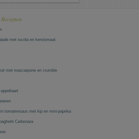
e Recepten
m
lade met rucola en kerstomaat
fruit met mascarpone en crumble
appeltaart
eieren
 in tomatensaus met kip en mini-paprika
paghetti Carbonara
nois