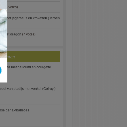
aus
(5 votes)
je met jagersaus en kroketten (Jeroen
)
ip met dragon
(7 votes)
ecepten
e pizza met halloumi en courgette
ooi van pladijs met venkel (Colruyt)
se gehaktballetjes