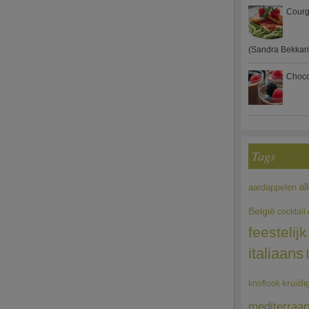
Courg
(Sandra Bekkari
Choco
Tags
al
aardappelen
België
cocktail
feestelijk
italiaans
kruidi
knoflook
mediterraa