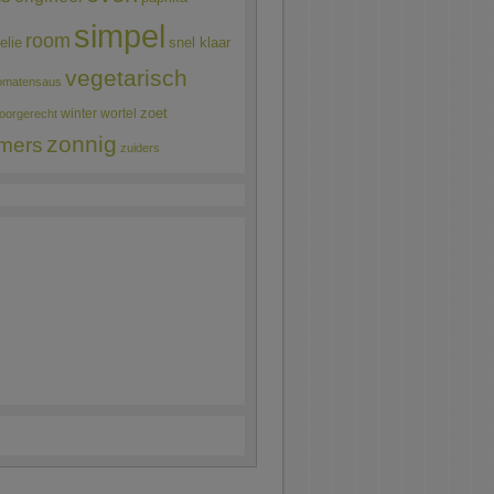
simpel
room
elie
snel klaar
vegetarisch
omatensaus
winter
wortel
zoet
oorgerecht
zonnig
mers
zuiders