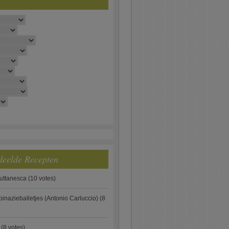
deelde Recepten
puttanesca
(10 votes)
pinazieballetjes (Antonio Carluccio)
(8
(8 votes)