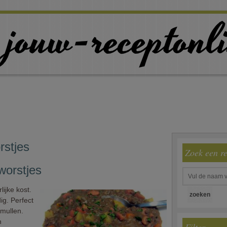
rstjes
Zoek een r
worstjes
lijke kost.
g. Perfect
mullen.
n