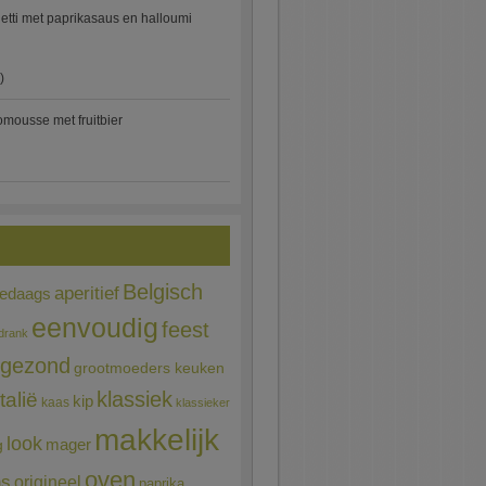
etti met paprikasaus en halloumi
)
mousse met fruitbier
Belgisch
aperitief
ledaags
eenvoudig
feest
drank
gezond
grootmoeders keuken
Italië
klassiek
kip
kaas
klassieker
makkelijk
look
mager
g
oven
ns
origineel
paprika