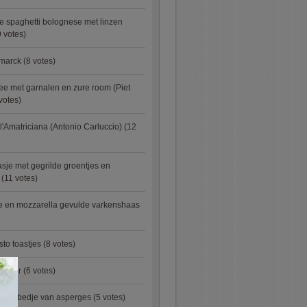
e spaghetti bolognese met linzen
 votes)
smarck
(8 votes)
e met garnalen en zure room (Piet
votes)
l'Amatriciana (Antonio Carluccio)
(12
asje met gegrilde groentjes en
(11 votes)
e en mozzarella gevulde varkenshaas
sto toastjes
(8 votes)
×
owder
(6 votes)
p een bedje van asperges
(5 votes)