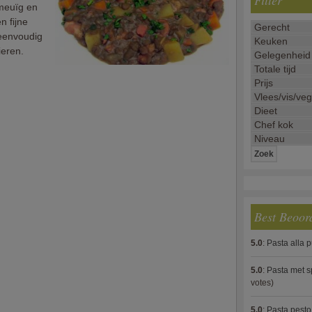
Filter
smeuïg en
n fijne
 eenvoudig
ieren.
Best Beoor
5.0
:
Pasta alla 
5.0
:
Pasta met s
votes)
5.0
:
Pasta pesto