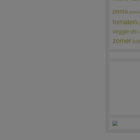
pasta
peters
tomaten
t
veggie
vis
v
zomer
zo