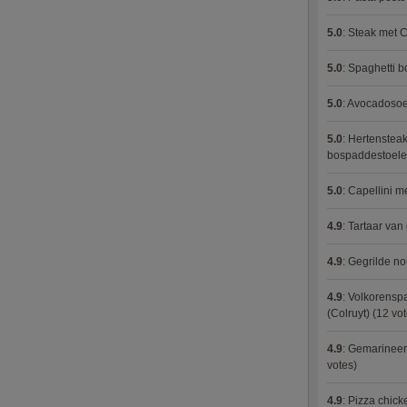
5.0
:
Steak met C
5.0
:
Spaghetti 
5.0
:
Avocadosoep
5.0
:
Hertensteak
bospaddestoel
5.0
:
Capellini 
4.9
:
Tartaar van
4.9
:
Gegrilde no
4.9
:
Volkorenspa
(Colruyt)
(12 vot
4.9
:
Gemarineerd
votes)
4.9
:
Pizza chic