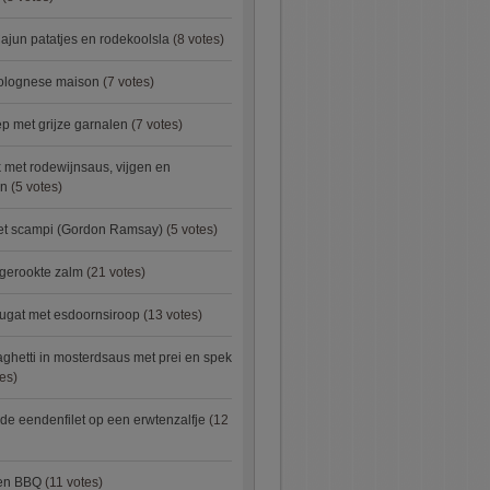
ajun patatjes en rodekoolsla
(8 votes)
bolognese maison
(7 votes)
 met grijze garnalen
(7 votes)
 met rodewijnsaus, vijgen en
en
(5 votes)
met scampi (Gordon Ramsay)
(5 votes)
 gerookte zalm
(21 votes)
ugat met esdoornsiroop
(13 votes)
ghetti in mosterdsaus met prei en spek
es)
e eendenfilet op een erwtenzalfje
(12
ken BBQ
(11 votes)