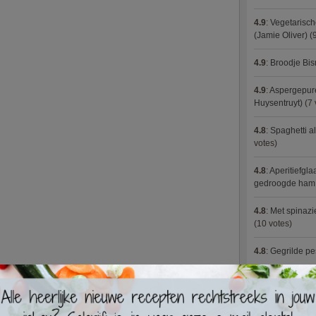
4.9
:
Vegetarisch
(Jamie Oliver)
(9
4.9
:
Broodje Bi
4.9
:
Aspergepure
Huysentruyt)
(7 
4.8
:
Spaghetti al
votes)
4.8
:
Aperitiefgla
gedroogde ham
4.8
:
Met spinazi
(10 votes)
4.8
:
Gegrilde pe
4.8
:
Seafood ch
4.8
:
Zalmfilet o