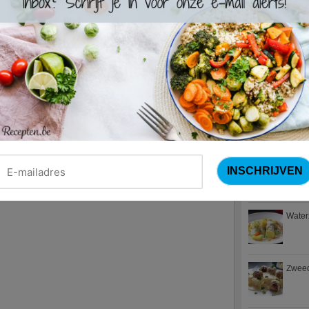
4.8
:
Blackwells
4.7
:
Varkenshaas
Meus)
(15 votes
4.7
:
Gestoofde k
Nieuwste R
Turks
Waterz
Zweed