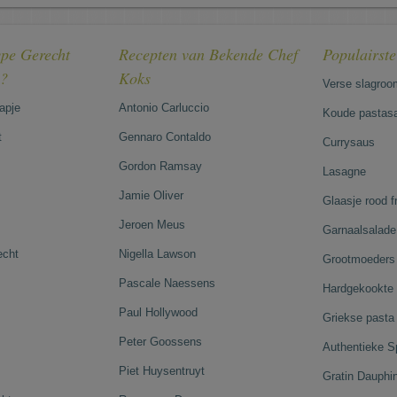
pe Gerecht
Recepten van Bekende Chef
Populairst
e?
Koks
Verse slagroo
hapje
Antonio Carluccio
Koude pastasa
t
Gennaro Contaldo
Currysaus
Gordon Ramsay
Lasagne
Jamie Oliver
Glaasje rood 
Jeroen Meus
Garnaalsalade
echt
Nigella Lawson
Grootmoeders 
Pascale Naessens
Hardgekookte 
Paul Hollywood
Griekse pasta
Peter Goossens
Authentieke S
Piet Huysentruyt
Gratin Dauphi