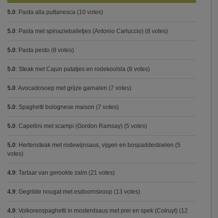
5.0
:
Pasta alla puttanesca
(10 votes)
5.0
:
Pasta met spinazieballetjes (Antonio Carluccio)
(8 votes)
5.0
:
Pasta pesto
(8 votes)
5.0
:
Steak met Cajun patatjes en rodekoolsla
(8 votes)
5.0
:
Avocadosoep met grijze garnalen
(7 votes)
5.0
:
Spaghetti bolognese maison
(7 votes)
5.0
:
Capellini met scampi (Gordon Ramsay)
(5 votes)
5.0
:
Hertensteak met rodewijnsaus, vijgen en bospaddestoelen
(5
votes)
4.9
:
Tartaar van gerookte zalm
(21 votes)
4.9
:
Gegrilde nougat met esdoornsiroop
(13 votes)
4.9
:
Volkorenspaghetti in mosterdsaus met prei en spek (Colruyt)
(12