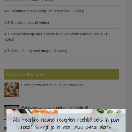
4.8
:
Zalmfilet op een bedje van asperges
(5 votes)
4.8
:
Blackwellsaus
(5 votes)
4.7
:
Varkenshaasje met jagersaus en kroketten (Jeroen Meus)
(15
votes)
4.7
:
Gestoofde kip met dragon
(7 votes)
Nieuwste Recepten
Turkse pizza met halloumi en courgette
Waterzooi van pladijs met venkel (Colruyt)
×
Zweedse gehaktballetjes