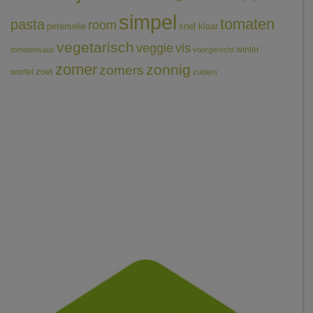
simpel
tomaten
pasta
room
peterselie
snel klaar
vegetarisch
veggie
vis
winter
tomatensaus
voorgerecht
zomer
zonnig
zomers
wortel
zoet
zuiders