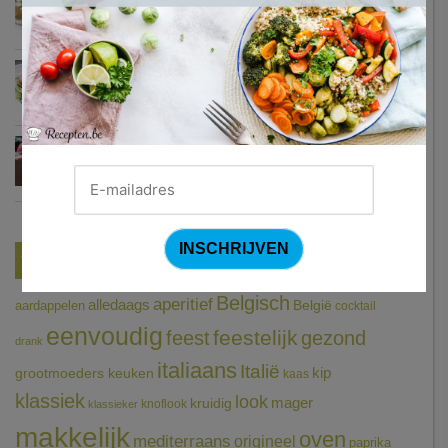
Courgetti met paprikasaus en halloumi (Sandra Bekkari)
Chocomousse met fruitbier
Tags
Belgisch
aperitief
alledaags
aardappelen
België
cocktail
eenvoudig
feestelijk
feest
gezond
drank
italiaans
Italië
grootmoeders keuken
kip
kaas
klassiek
look
mager
kruidig
knoflook
klassieker
makkelijk
oven
mediterraans
origineel
paprika