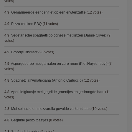
votes)
4.9
:
Gemarineerde eendenfilet op een erwtenzalfje
(12 votes)
4.9
:
Pizza chicken BBQ
(11 votes)
4.9
:
Vegetarische spaghetti bolognese met linzen (Jamie Oliver)
(9
votes)
4.9
:
Broodje Bismarck
(8 votes)
4.9
:
Aspergepuree met garnalen en zure room (Piet Huysentruyt)
(7
votes)
4.8
:
Spaghetti all'Amatriciana (Antonio Carluccio)
(12 votes)
4.8
:
Aperitiefglaasje met gegrilde groentjes en gedroogde ham
(11
votes)
4.8
:
Met spinazie en mozzarella gevulde varkenshaas
(10 votes)
4.8
:
Gegrilde pesto toastjes
(8 votes)
4.8
:
Seafood chowder
(6 votes)