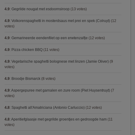
4.9
:
Gegrilde nougat met esdoornsiroop
(13 votes)
4.9
:
Volkorenspaghetti in mosterdsaus met prei en spek (Colruyt)
(12
votes)
4.9
:
Gemarineerde eendenfilet op een erwtenzalfje
(12 votes)
4.9
:
Pizza chicken BBQ
(11 votes)
4.9
:
Vegetarische spaghetti bolognese met linzen (Jamie Oliver)
(9
votes)
4.9
:
Broodje Bismarck
(8 votes)
4.9
:
Aspergepuree met garnalen en zure room (Piet Huysentruyt)
(7
votes)
4.8
:
Spaghetti all'Amatriciana (Antonio Carluccio)
(12 votes)
4.8
:
Aperitiefglaasje met gegrilde groentjes en gedroogde ham
(11
votes)