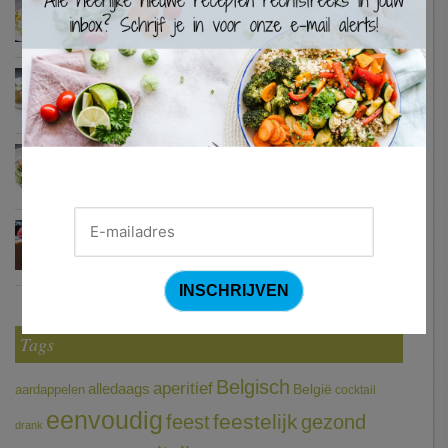
Waterzooi van pladijs met venkel (Colruyt)
Zweedse gehaktballetjes
Courgetti met paprikasaus en halloumi (Sandra Bekkari)
Chocomousse met fruitbier
Tags
Belgisch
aperitief
alledaags
aardappelen
België
cocktail
eenvoudig
feestelijk
feest
gezond
drank