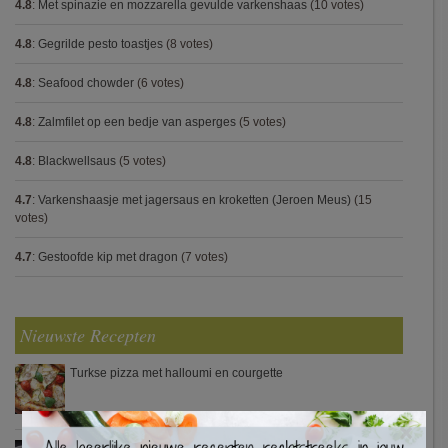
4.8
:
Met spinazie en mozzarella gevulde varkenshaas
(10 votes)
4.8
:
Gegrilde pesto toastjes
(8 votes)
4.8
:
Seafood chowder
(6 votes)
4.8
:
Zalmfilet op een bedje van asperges
(5 votes)
4.8
:
Blackwellsaus
(5 votes)
4.7
:
Varkenshaasje met jagersaus en kroketten (Jeroen Meus)
(15
votes)
4.7
:
Gestoofde kip met dragon
(7 votes)
Nieuwste Recepten
Turkse pizza met halloumi en courgette
×