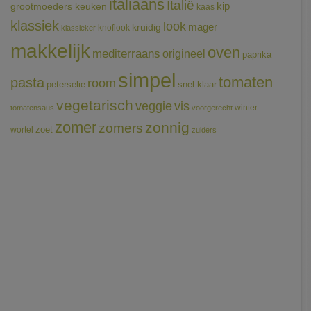
italiaans
Italië
grootmoeders keuken
kip
kaas
klassiek
look
mager
kruidig
knoflook
klassieker
makkelijk
oven
mediterraans
origineel
paprika
simpel
tomaten
pasta
room
peterselie
snel klaar
vegetarisch
veggie
vis
winter
tomatensaus
voorgerecht
zomer
zonnig
zomers
wortel
zoet
zuiders