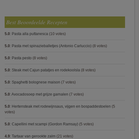
Best Beoordeelde Recepten
5.0
:
Pasta alla puttanesca
(10 votes)
5.0
:
Pasta met spinazieballetjes (Antonio Carluccio)
(8 votes)
5.0
:
Pasta pesto
(8 votes)
5.0
:
Steak met Cajun patatjes en rodekoolsla
(8 votes)
5.0
:
Spaghetti bolognese maison
(7 votes)
5.0
:
Avocadosoep met grijze garnalen
(7 votes)
5.0
:
Hertensteak met rodewijnsaus, vijgen en bospaddestoelen
(5
votes)
5.0
:
Capellini met scampi (Gordon Ramsay)
(5 votes)
4.9
:
Tartaar van gerookte zalm
(21 votes)