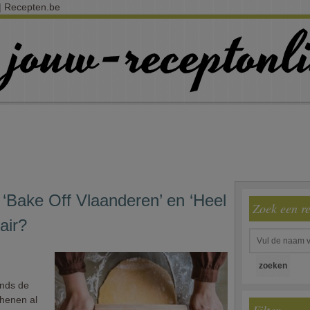
 | Recepten.be
‘Bake Off Vlaanderen’ en ‘Heel
Zoek een r
air?
inds de
chenen al