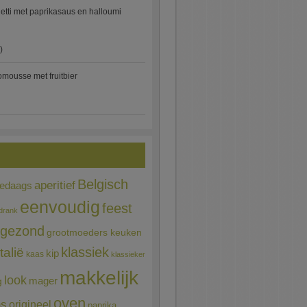
etti met paprikasaus en halloumi
)
mousse met fruitbier
Belgisch
aperitief
ledaags
eenvoudig
feest
drank
gezond
grootmoeders keuken
Italië
klassiek
kip
kaas
klassieker
makkelijk
look
mager
g
oven
ns
origineel
paprika