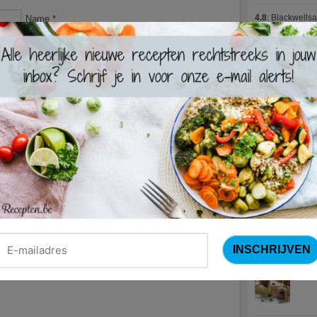
4.8
:
Blackwells
Name
*
Email
*
4.7
:
Varkenshaas
Meus)
(15 votes
Website
4.7
:
Gestoofde k
Nieuwste R
Turks
Waterz
Zweed