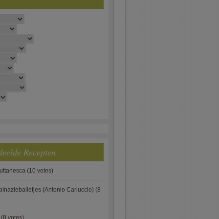
deelde Recepten
puttanesca
(10 votes)
pinazieballetjes (Antonio Carluccio)
(8
(8 votes)