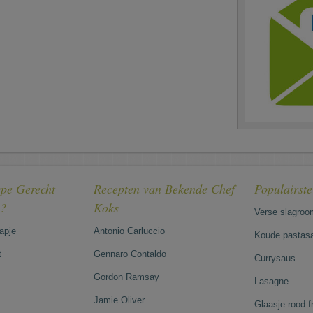
pe Gerecht
Recepten van Bekende Chef
Populairst
e?
Koks
Verse slagroo
hapje
Antonio Carluccio
Koude pastasa
t
Gennaro Contaldo
Currysaus
Gordon Ramsay
Lasagne
Jamie Oliver
Glaasje rood 