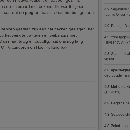
voor een nieuwe keuken, omdat een gezin is
’s is uiteraard niet bekend. Dit wordt bij een
4.9
:
Vegetarisch
, maar dat de programma’s invloed hebben gehad is
(Jamie Oliver)
(9
4.9
:
Broodje Bi
 hebben gestaan zijn aan het bakken geslagen, het
op het werk te trakteren en webshops met
4.9
:
Aspergepure
Dan maar tuttig en oubollig, laat ons nog lang
Huysentruyt)
(7 
e Off Vlaanderen en Heel Holland bakt.
4.8
:
Spaghetti al
votes)
4.8
:
Aperitiefgla
gedroogde ham
4.8
:
Met spinazi
(10 votes)
4.8
:
Gegrilde pe
4.8
:
Seafood ch
4.8
:
Zalmfilet o