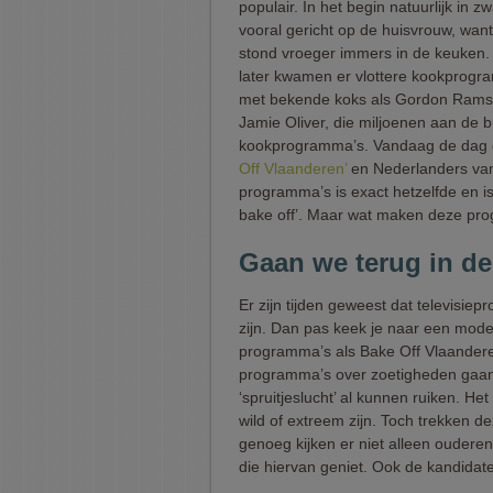
populair. In het begin natuurlijk in zw
vooral gericht op de huisvrouw, wan
stond vroeger immers in de keuken.
later kwamen er vlottere kookprogr
met bekende koks als Gordon Rams
Jamie Oliver, die miljoenen aan de bu
kookprogramma’s. Vandaag de dag 
Off Vlaanderen’
en Nederlanders van 
programma’s is exact hetzelfde en i
bake off’. Maar wat maken deze pro
Gaan we terug in de
Er zijn tijden geweest dat televisie
zijn. Dan pas keek je naar een mode
programma’s als Bake Off Vlaandere
programma’s over zoetigheden gaan
‘spruitjeslucht’ al kunnen ruiken. H
wild of extreem zijn. Toch trekken
genoeg kijken er niet alleen oudere
die hiervan geniet. Ook de kandidate