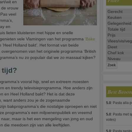
Filter
art/wit en
t de vrouw
 Pas veel
amma’s,
ay en
is lieten kluisteren met hippe en snelle
genieten vele Vlamingen van het programma
‘Bake
‘Heel Holland bakt’. Het format van beide
s overgenomen van het originele programma ‘British
gramma’s nu zo populair dat we zo massaal kijken?
 tijd?
programma’s vooral hip, snel en extreem moesten
rn en trendy televisieprogramma. Hoe anders zijn
Best Beoor
n en Heel Holland bakt? Het is dat deze
, want anders zou je de zogenaamde
5.0
:
Pasta alla 
et zijn bakprogramma’s die nostalgie oproepen en niet
 deze programma’s een miljoenenpubliek en vreemd
5.0
:
Pasta met s
n naar, maar is het een mengeling van jong en oud
votes)
n die meedoen zijn van alle leeftijden.
5.0
:
Pasta pesto