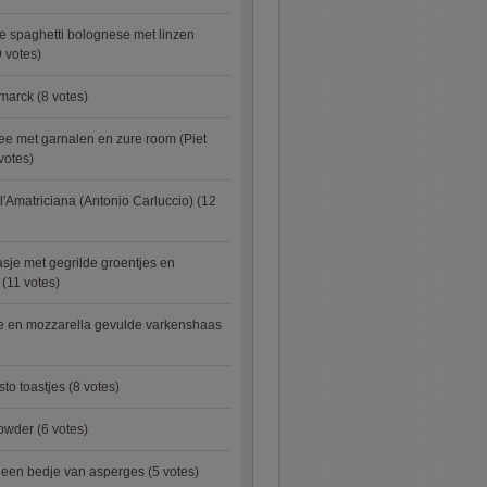
e spaghetti bolognese met linzen
 votes)
smarck
(8 votes)
e met garnalen en zure room (Piet
votes)
l'Amatriciana (Antonio Carluccio)
(12
asje met gegrilde groentjes en
(11 votes)
e en mozzarella gevulde varkenshaas
sto toastjes
(8 votes)
owder
(6 votes)
p een bedje van asperges
(5 votes)