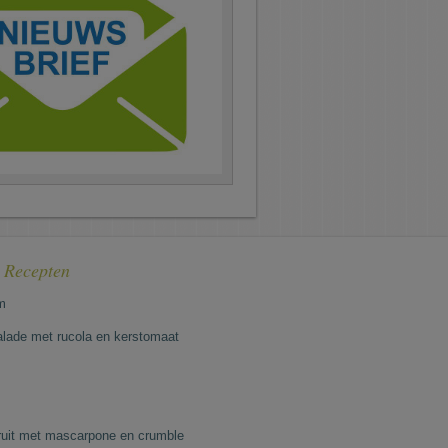
e Recepten
m
lade met rucola en kerstomaat
fruit met mascarpone en crumble