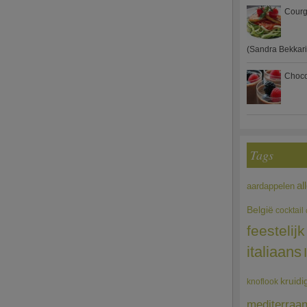
Courg
(Sandra Bekkari
Choco
Tags
al
aardappelen
België
cocktail
feestelijk
italiaans
kruidi
knoflook
mediterraa