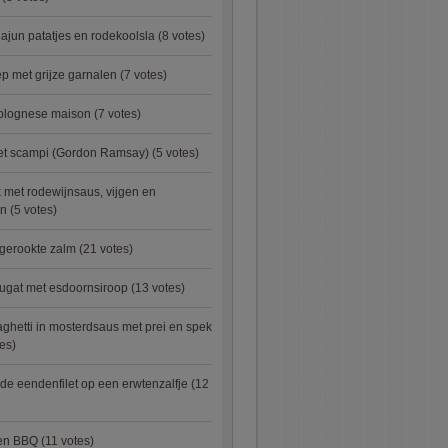
ajun patatjes en rodekoolsla
(8 votes)
 met grijze garnalen
(7 votes)
bolognese maison
(7 votes)
met scampi (Gordon Ramsay)
(5 votes)
 met rodewijnsaus, vijgen en
en
(5 votes)
 gerookte zalm
(21 votes)
ugat met esdoornsiroop
(13 votes)
ghetti in mosterdsaus met prei en spek
es)
e eendenfilet op een erwtenzalfje
(12
ken BBQ
(11 votes)