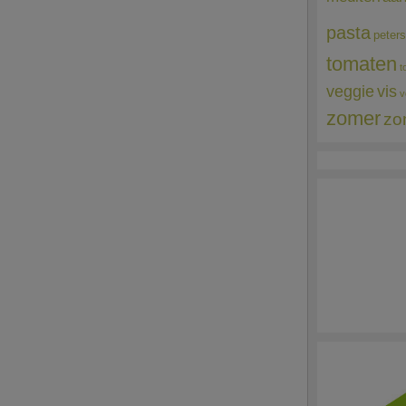
pasta
peters
tomaten
t
veggie
vis
v
zomer
zo