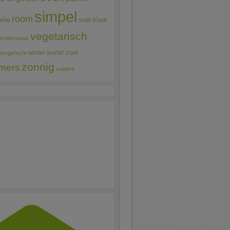
simpel
room
elie
snel klaar
vegetarisch
omatensaus
winter
wortel
zoet
oorgerecht
zonnig
mers
zuiders