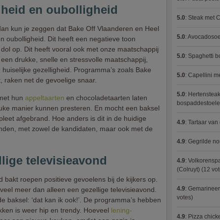
gheid en oubolligheid
5.0
:
Steak met C
 dan kun je zeggen dat Bake Off Vlaanderen en Heel
5.0
:
Avocadosoep
 en oubolligheid. Dit heeft een negatieve toon
r dol op. Dit heeft vooral ook met onze maatschappij
5.0
:
Spaghetti 
een drukke, snelle en stressvolle maatschappij,
huiselijke gezelligheid. Programma’s zoals Bake
5.0
:
Capellini 
, raken net de gevoelige snaar.
5.0
:
Hertensteak
met hun
appeltaarten
en chocoladetaarten laten
bospaddestoel
euke manier kunnen presteren. En mocht een baksel
eet afgebrand. Hoe anders is dit in de huidige
4.9
:
Tartaar van
nden, met zowel de kandidaten, maar ook met de
4.9
:
Gegrilde no
llige televisieavond
4.9
:
Volkorenspa
(Colruyt)
(12 vot
 bakt roepen positieve gevoelens bij de kijkers op.
4.9
:
Gemarineerd
eel meer dan alleen een gezellige televisieavond.
votes)
e baksel: ‘dat kan ik ook!’. De programma’s hebben
akken is weer hip en trendy. Hoeveel
lening-
4.9
:
Pizza chic