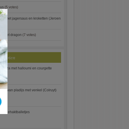
aus
(5 votes)
×
je met jagersaus en kroketten (Jeroen
)
ip met dragon
(7 votes)
ecepten
e pizza met halloumi en courgette
ooi van pladijs met venkel (Colruyt)
se gehaktballetjes