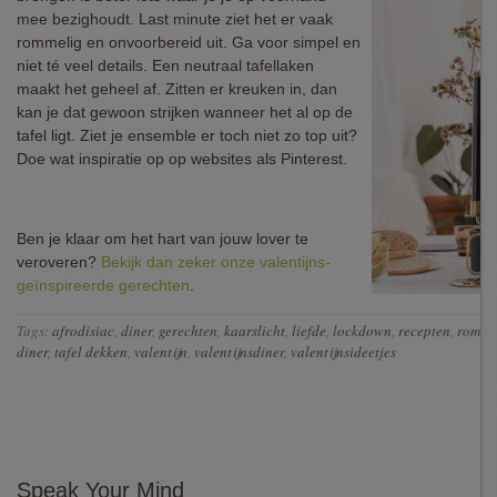
mee bezighoudt. Last minute ziet het er vaak
rommelig en onvoorbereid uit. Ga voor simpel en
niet té veel details. Een neutraal tafellaken
maakt het geheel af. Zitten er kreuken in, dan
kan je dat gewoon strijken wanneer het al op de
tafel ligt. Ziet je ensemble er toch niet zo top uit?
Doe wat inspiratie op op websites als Pinterest.
Ben je klaar om het hart van jouw lover te
veroveren?
Bekijk dan zeker onze valentijns-
geïnspireerde gerechten
.
Tags:
afrodisiac
,
diner
,
gerechten
,
kaarslicht
,
liefde
,
lockdown
,
recepten
,
roman
diner
,
tafel dekken
,
valentijn
,
valentijnsdiner
,
valentijnsideetjes
Speak Your Mind