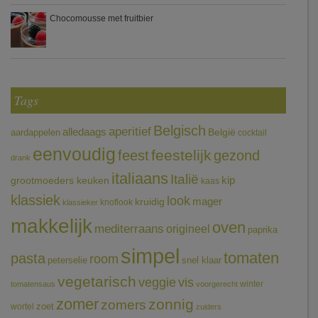
Chocomousse met fruitbier
Tags
Belgisch
aperitief
alledaags
aardappelen
België
cocktail
eenvoudig
feestelijk
feest
gezond
drank
italiaans
Italië
grootmoeders keuken
kip
kaas
klassiek
look
mager
kruidig
knoflook
klassieker
makkelijk
oven
mediterraans
origineel
paprika
simpel
tomaten
pasta
room
peterselie
snel klaar
vegetarisch
veggie
vis
winter
tomatensaus
voorgerecht
zomer
zonnig
zomers
wortel
zoet
zuiders