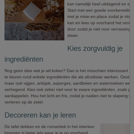
kan namelijk heel uitdagend en stre
Start met een goede voorbereiding, 
met je mise-en-place zodat je vlot 
kan en lees op voorhand het recep
door zodat je niet voor verrassinge
staan.
Kies zorgvuldig je
ingrediënten
Nog geen idee wat je wil koken? Dan is het misschien interessant om
te kiezen rond enkele ingrediënten die als afrodisiac werken. Oester
maar ook vijgen, artisjok, asperges, aardbeien en watermeloen werke
verhogend. Kies ook zeker niet voor te zware ingrediënten, zoals pa
aardappelen. Hou het licht en fris, zodat je nadien niet te slaperig w
verteren op de zetel.
Decoreren kan je leren
De tafel dekken en de romantiek in het interieur
brengen is beter iets waar je je op voorhand