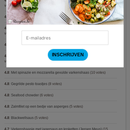
4.9
:
Vegetarische spaghetti bolognese met linzen (Jamie Oliver)
(9
votes)
4.9
:
Broodje Bismarck
(8 votes)
4.9
:
Aspergepuree met garnalen en zure room (Piet Huysentruyt)
(7
votes)
4.8
:
Spaghetti all'Amatriciana (Antonio Carluccio)
(12 votes)
4.8
:
Aperitiefglaasje met gegrilde groentjes en gedroogde ham
(11
votes)
4.8
:
Met spinazie en mozzarella gevulde varkenshaas
(10 votes)
4.8
:
Gegrilde pesto toastjes
(8 votes)
4.8
:
Seafood chowder
(6 votes)
4.8
:
Zalmfilet op een bedje van asperges
(5 votes)
4.8
:
Blackwellsaus
(5 votes)
4.7
:
Varkenshaasje met jagersaus en kroketten (Jeroen Meus)
(15