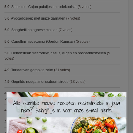
5.0
:
Steak met Cajun patatjes en rodekoolsla
(8 votes)
5.0
:
Avocadosoep met grijze garnalen
(7 votes)
5.0
:
Spaghetti bolognese maison
(7 votes)
5.0
:
Capellini met scampi (Gordon Ramsay)
(5 votes)
5.0
:
Hertensteak met rodewijnsaus, vijgen en bospaddestoelen
(5
votes)
4.9
:
Tartaar van gerookte zalm
(21 votes)
4.9
:
Gegrilde nougat met esdoornsiroop
(13 votes)
4.9
:
Volkorenspaghetti in mosterdsaus met prei en spek (Colruyt)
(12
×
votes)
4.9
:
Gemarineerde eendenfilet op een erwtenzalfje
(12 votes)
4.9
:
Pizza chicken BBQ
(11 votes)