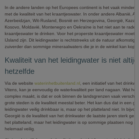
In de andere landen op het Europees continent is het vaak minder g
met de kwaliteit van het kraantjeswater. In onder andere Albanië, Ar
Azerbeidzjan, Wit-Rusland, Bosnië en Herzegovina, Georgië, Kazac
Kosovo, Moldavië, Montenegro en Oekraïne is het niet aan te rade
kraantjeswater te drinken. Voor het properste kraantjeswater moet j
IJsland zijn. Dit leidingwater is rechtstreeks uit de natuur afkomstig e
zuiverder dan sommige mineraalwaters die je in de winkel kan kope
Kwaliteit van het leidingwater is niet altijd
hetzelfde
Via de website
waterinhetbuitenland.nl
, een initiatief van het drinkwa
Vitens, kan je eenvoudig de waterkwaliteit per land nagaan. Wat het 
complex maakt, is dat er ook binnen de landsgrenzen vaak verschillen
grote steden is de kwaliteit meestal beter. Het kan dus dat in een gro
leidingwater veilig drinkbaar is, maar op het platteland niet. In bijvoo
Georgië is de kwaliteit van het drinkwater de laatste jaren sterk ges
het platteland, maar het leidingwater is op sommige plaatsen nog st
helemaal veilig.