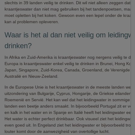
slechts in 39 landen veilig te drinken. Dit wil niet alleen zeggen dat j
kraantjeswater dan niet mag gebruiken bij het tandenpoetsen, maar 
moet opletten bij het koken. Gewoon even een lepel onder de kraan
kan al problemen opleveren.
Waar is het al dan niet veilig om leidingw
drinken?
In Afrika en Zuid-Amerika is kraantjeswater nog nergens veilig te dri
Europa is kraantjeswater enkel veilig te drinken in Brunei, Hong Kong
Japan, Singapore, Zuid-Korea, Canada, Groenland, de Verenigde St
Australië en Nieuw-Zeeland.
In de Europese Unie is het kraantjeswater in de meeste landen wel 
uitzondering van Bulgarije, Cyprus, Hongarije, de Griekse eilanden, 
Roemenië en Servië. Het kan wel dat het leidingwater in sommige 
landen een beetje anders smaakt. In bijvoorbeeld Portugal zit er veel
en kalk in het water en in Spanje en Italië heeft het leidingwater ee
Het water is echter perfect drinkbaar. Ook visueel ziet het leidingwater
even goed uit. In Engeland ziet het leidingwater er bijvoorbeeld troeb
louter komt door de aanwezigheid van overtollige lucht.