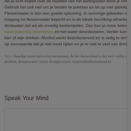
Als je echt twijfelt over de kwaliteit van het leidingwater drink je het b
Gebruik het ook niet om je tanden te poetsen en let op met ijsblokjes
Flessenwater is dan een goede oplossing. In sommige gebieden is 
toegang tot flessenwater beperkt en is de lokale bevolking afhankeli
drinkwater dat wij als onveilig bestempelen. Dan kan je maar beter 
waterzuivering meenemen
en het water desinfecteren. Verder kan 
bier of wijn drinken. Alcohol werkt desinfecterend en is veilig te drink
op voorwaarde dat je niet moet rijden en je er niet te veel van drinkt.
Tags:
handige waterzuivering meenemen
,
In het buitenland is het niet veilig om
drinken
,
Kraanwater
,
water desinfecteren
,
waterinhetbuitenland.nl
Speak Your Mind