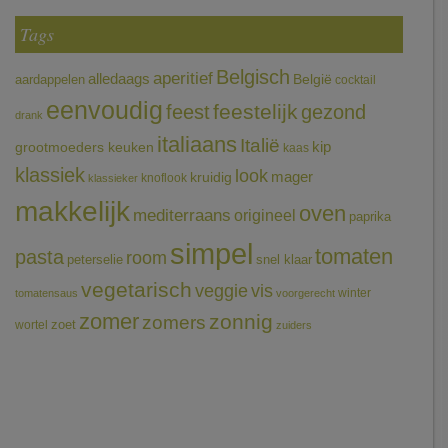
Tags
Belgisch
aperitief
alledaags
aardappelen
België
cocktail
eenvoudig
feestelijk
feest
gezond
drank
italiaans
Italië
grootmoeders keuken
kip
kaas
klassiek
look
mager
kruidig
knoflook
klassieker
makkelijk
oven
mediterraans
origineel
paprika
simpel
tomaten
pasta
room
peterselie
snel klaar
vegetarisch
veggie
vis
winter
tomatensaus
voorgerecht
zomer
zonnig
zomers
wortel
zoet
zuiders