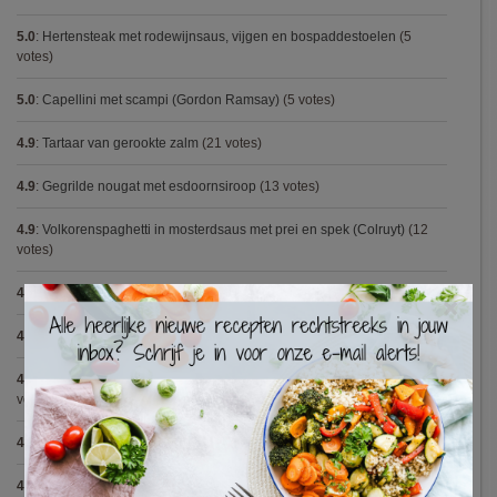
5.0
:
Hertensteak met rodewijnsaus, vijgen en bospaddestoelen
(5
votes)
5.0
:
Capellini met scampi (Gordon Ramsay)
(5 votes)
4.9
:
Tartaar van gerookte zalm
(21 votes)
4.9
:
Gegrilde nougat met esdoornsiroop
(13 votes)
4.9
:
Volkorenspaghetti in mosterdsaus met prei en spek (Colruyt)
(12
votes)
4.9
:
Gemarineerde eendenfilet op een erwtenzalfje
(12 votes)
×
4.9
:
Pizza chicken BBQ
(11 votes)
4.9
:
Vegetarische spaghetti bolognese met linzen (Jamie Oliver)
(9
votes)
4.9
:
Broodje Bismarck
(8 votes)
4.9
:
Aspergepuree met garnalen en zure room (Piet Huysentruyt)
(7