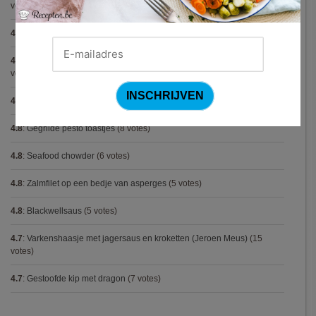
votes)
4.8
:
Spaghetti all'Amatriciana (Antonio Carluccio)
(12 votes)
4.8
:
Aperitiefglaasje met gegrilde groentjes en gedroogde ham
(11
votes)
4.8
:
Met spinazie en mozzarella gevulde varkenshaas
(10 votes)
4.8
:
Gegrilde pesto toastjes
(8 votes)
4.8
:
Seafood chowder
(6 votes)
4.8
:
Zalmfilet op een bedje van asperges
(5 votes)
4.8
:
Blackwellsaus
(5 votes)
4.7
:
Varkenshaasje met jagersaus en kroketten (Jeroen Meus)
(15
votes)
4.7
:
Gestoofde kip met dragon
(7 votes)