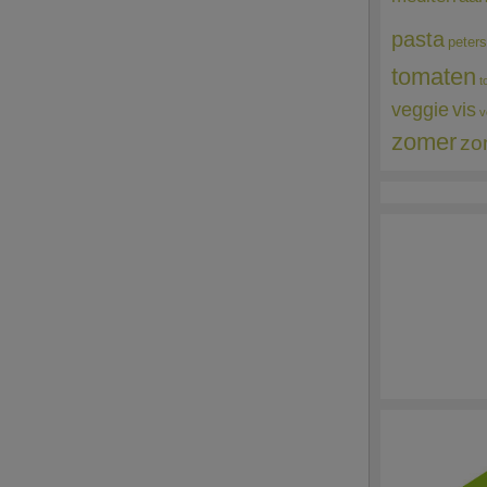
pasta
peters
tomaten
t
veggie
vis
v
zomer
zo