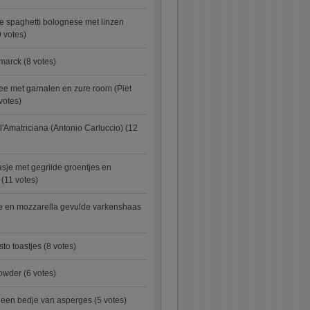
e spaghetti bolognese met linzen
 votes)
smarck
(8 votes)
e met garnalen en zure room (Piet
votes)
l'Amatriciana (Antonio Carluccio)
(12
asje met gegrilde groentjes en
(11 votes)
e en mozzarella gevulde varkenshaas
sto toastjes
(8 votes)
owder
(6 votes)
p een bedje van asperges
(5 votes)