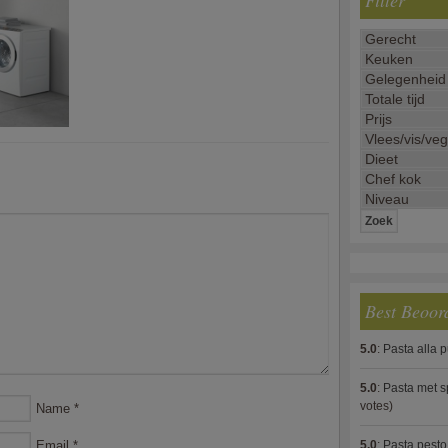
Filter
Best Beoor
5.0
:
Pasta alla 
5.0
:
Pasta met s
votes)
Name
*
Email
*
5.0
:
Pasta pesto