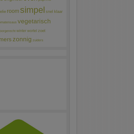
simpel
room
elie
snel klaar
vegetarisch
omatensaus
winter
wortel
zoet
oorgerecht
zonnig
mers
zuiders