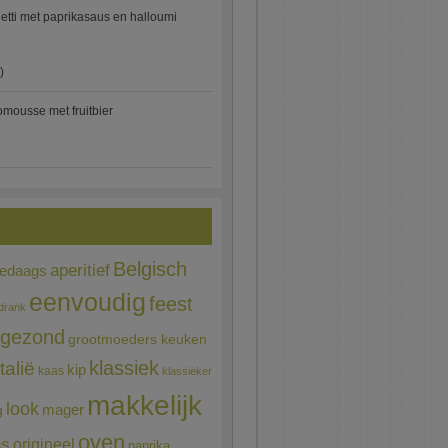
etti met paprikasaus en halloumi
)
mousse met fruitbier
Belgisch
aperitief
ledaags
eenvoudig
feest
drank
gezond
grootmoeders keuken
Italië
klassiek
kip
kaas
klassieker
makkelijk
look
mager
g
oven
ns
origineel
paprika