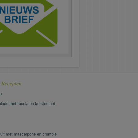
e Recepten
m
lade met rucola en kerstomaat
fruit met mascarpone en crumble