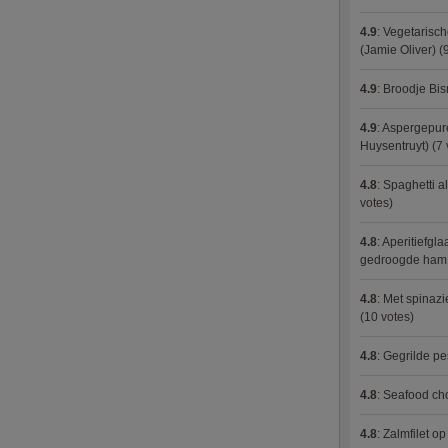
4.9
:
Vegetarisch
(Jamie Oliver)
(9
4.9
:
Broodje Bi
4.9
:
Aspergepure
Huysentruyt)
(7 
4.8
:
Spaghetti al
votes)
4.8
:
Aperitiefgla
gedroogde ham
4.8
:
Met spinazi
(10 votes)
4.8
:
Gegrilde pe
4.8
:
Seafood ch
4.8
:
Zalmfilet o