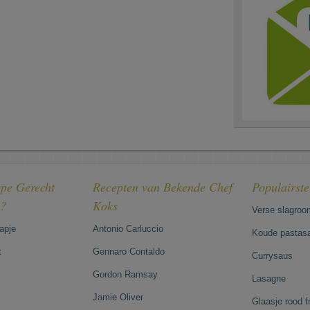
pe Gerecht
Recepten van Bekende Chef
Populairst
e?
Koks
Verse slagroo
hapje
Antonio Carluccio
Koude pastasa
t
Gennaro Contaldo
Currysaus
Gordon Ramsay
Lasagne
Jamie Oliver
Glaasje rood 