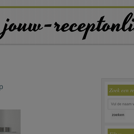
p
Zoek een r