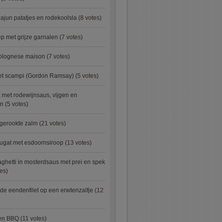
ajun patatjes en rodekoolsla
(8 votes)
 met grijze garnalen
(7 votes)
bolognese maison
(7 votes)
met scampi (Gordon Ramsay)
(5 votes)
 met rodewijnsaus, vijgen en
en
(5 votes)
 gerookte zalm
(21 votes)
ugat met esdoornsiroop
(13 votes)
ghetti in mosterdsaus met prei en spek
es)
e eendenfilet op een erwtenzalfje
(12
ken BBQ
(11 votes)