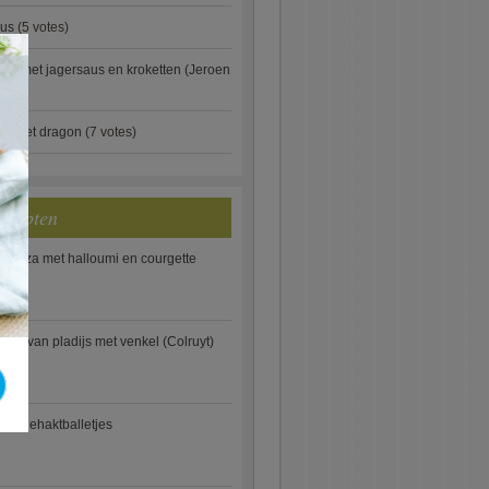
aus
(5 votes)
×
je met jagersaus en kroketten (Jeroen
)
ip met dragon
(7 votes)
ecepten
e pizza met halloumi en courgette
ooi van pladijs met venkel (Colruyt)
se gehaktballetjes