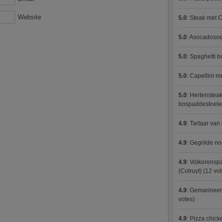
Website
5.0
:
Steak met C
5.0
:
Avocadosoep
5.0
:
Spaghetti 
5.0
:
Capellini 
5.0
:
Hertensteak
bospaddestoel
4.9
:
Tartaar van
4.9
:
Gegrilde no
4.9
:
Volkorenspa
(Colruyt)
(12 vot
4.9
:
Gemarineerd
votes)
4.9
:
Pizza chic