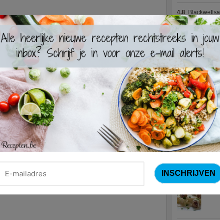
4.8
:
Blackwells
4.7
:
Varkenshaas
Meus)
(15 votes
4.7
:
Gestoofde k
Nieuwste R
Turks
Waterz
Zweed