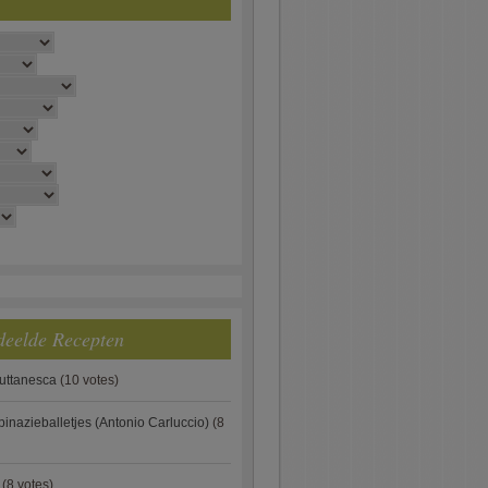
deelde Recepten
puttanesca
(10 votes)
pinazieballetjes (Antonio Carluccio)
(8
(8 votes)