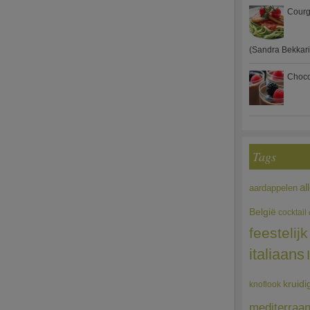
Courg
(Sandra Bekkari
Choco
Tags
al
aardappelen
België
cocktail
feestelijk
italiaans
kruidi
knoflook
mediterraa