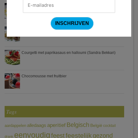
Waterzooi van pladijs met venkel (Colruyt)
Zweedse gehaktballetjes
Courgetti met paprikasaus en halloumi (Sandra Bekkari)
Chocomousse met fruitbier
Tags
Belgisch
aperitief
alledaags
aardappelen
België
cocktail
eenvoudig
feestelijk
feest
gezond
drank