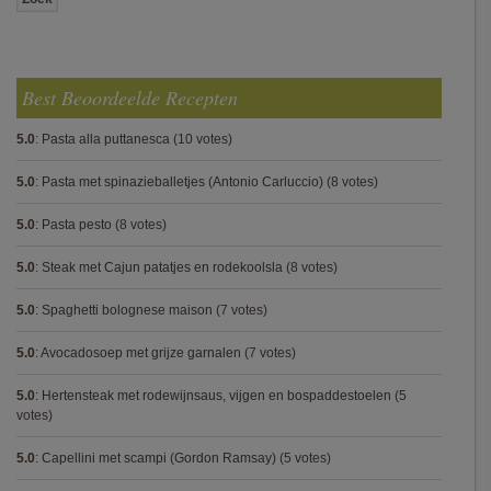
Best Beoordeelde Recepten
5.0
:
Pasta alla puttanesca
(10 votes)
5.0
:
Pasta met spinazieballetjes (Antonio Carluccio)
(8 votes)
5.0
:
Pasta pesto
(8 votes)
5.0
:
Steak met Cajun patatjes en rodekoolsla
(8 votes)
5.0
:
Spaghetti bolognese maison
(7 votes)
5.0
:
Avocadosoep met grijze garnalen
(7 votes)
5.0
:
Hertensteak met rodewijnsaus, vijgen en bospaddestoelen
(5
votes)
5.0
:
Capellini met scampi (Gordon Ramsay)
(5 votes)