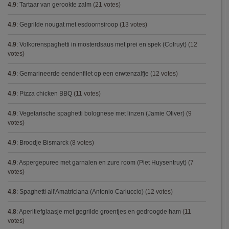
4.9
:
Tartaar van gerookte zalm
(21 votes)
4.9
:
Gegrilde nougat met esdoornsiroop
(13 votes)
4.9
:
Volkorenspaghetti in mosterdsaus met prei en spek (Colruyt)
(12
votes)
4.9
:
Gemarineerde eendenfilet op een erwtenzalfje
(12 votes)
4.9
:
Pizza chicken BBQ
(11 votes)
4.9
:
Vegetarische spaghetti bolognese met linzen (Jamie Oliver)
(9
votes)
4.9
:
Broodje Bismarck
(8 votes)
4.9
:
Aspergepuree met garnalen en zure room (Piet Huysentruyt)
(7
votes)
4.8
:
Spaghetti all'Amatriciana (Antonio Carluccio)
(12 votes)
4.8
:
Aperitiefglaasje met gegrilde groentjes en gedroogde ham
(11
votes)