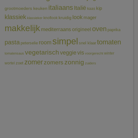
italiaans
Italië
grootmoeders keuken
kip
kaas
klassiek
look
mager
kruidig
knoflook
klassieker
makkelijk
oven
mediterraans
origineel
paprika
simpel
tomaten
pasta
room
peterselie
snel klaar
vegetarisch
veggie
vis
winter
tomatensaus
voorgerecht
zomer
zonnig
zomers
wortel
zoet
zuiders