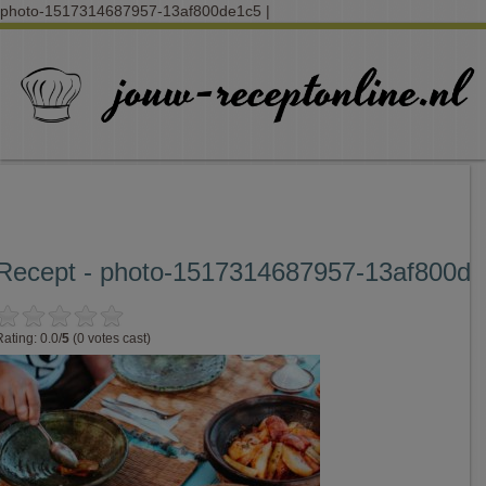
photo-1517314687957-13af800de1c5 |
Recept - photo-1517314687957-13af800d
Rating: 0.0/
5
(0 votes cast)