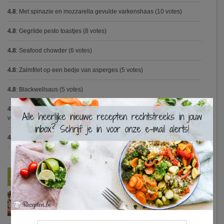
4.8
:
Met spinazie en mozzarella gevulde varkenshaas
(10 votes)
4.8
:
Gegrilde pesto toastjes
(8 votes)
4.8
:
Seafood chowder
(6 votes)
4.8
:
Zalmfilet op een bedje van asperges
(5 votes)
4.8
:
Blackwellsaus
(5 votes)
×
4.7
:
Varkenshaasje met jagersaus en kroketten (Jeroen Meus)
(15
votes)
4.7
:
Gestoofde kip met dragon
(7 votes)
Nieuwste Recepten
Turkse pizza met halloumi en courgette