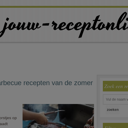
barbecue recepten van de zomer
Zoek een r
orstjes op
raadt