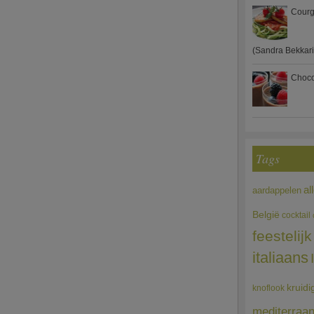
Courg
(Sandra Bekkari
Choco
Tags
al
aardappelen
België
cocktail
feestelijk
italiaans
kruidi
knoflook
mediterraa