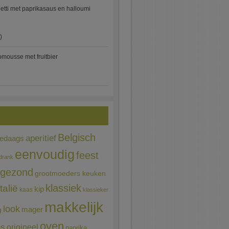
etti met paprikasaus en halloumi
)
mousse met fruitbier
Belgisch
aperitief
ledaags
eenvoudig
feest
drank
gezond
grootmoeders keuken
Italië
klassiek
kip
kaas
klassieker
makkelijk
look
mager
g
oven
ns
origineel
paprika