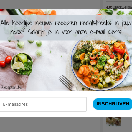
4.8
:
Blackwells
4.7
:
Varkenshaas
Meus)
(15 votes
4.7
:
Gestoofde k
Nieuwste R
Turks
Waterz
Zweed