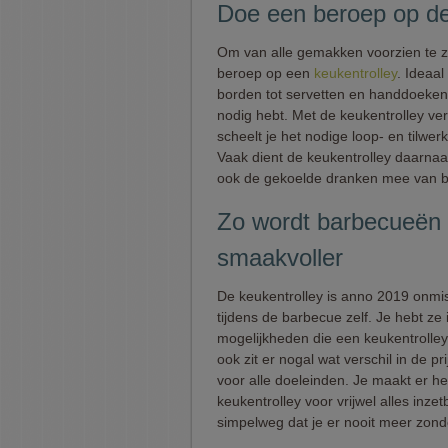
Doe een beroep op de 
Om van alle gemakken voorzien te zi
beroep op een
keukentrolley
. Ideaa
borden tot servetten en handdoeken,
nodig hebt. Met de keukentrolley ver
scheelt je het nodige loop- en tilwer
Vaak dient de keukentrolley daarnaast
ook de gekoelde dranken mee van bi
Zo wordt barbecueën 
smaakvoller
De keukentrolley is anno 2019 onmi
tijdens de barbecue zelf. Je hebt ze
mogelijkheden die een keukentrolley
ook zit er nogal wat verschil in de p
voor alle doeleinden. Je maakt er h
keukentrolley voor vrijwel alles inz
simpelweg dat je er nooit meer zond