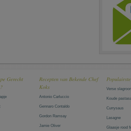
pe Gerecht
Recepten van Bekende Chef
Populairst
e?
Koks
Verse slagroo
hapje
Antonio Carluccio
Koude pastasa
t
Gennaro Contaldo
Currysaus
Gordon Ramsay
Lasagne
Jamie Oliver
Glaasje rood 