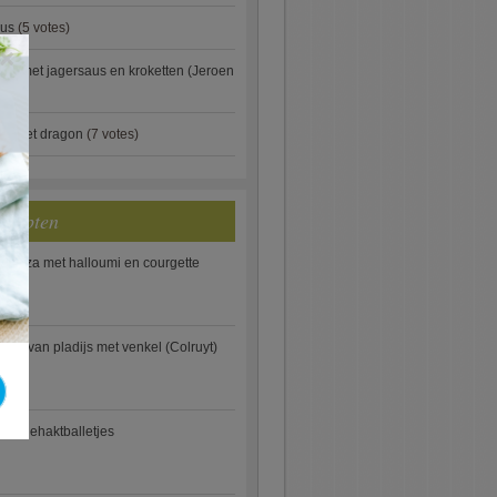
aus
(5 votes)
×
je met jagersaus en kroketten (Jeroen
)
ip met dragon
(7 votes)
ecepten
e pizza met halloumi en courgette
ooi van pladijs met venkel (Colruyt)
se gehaktballetjes