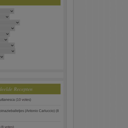
deelde Recepten
puttanesca
(10 votes)
pinazieballetjes (Antonio Carluccio)
(8
(8 votes)