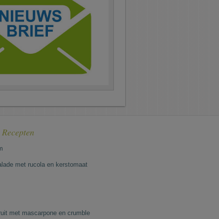
e Recepten
m
lade met rucola en kerstomaat
fruit met mascarpone en crumble