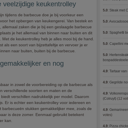
veelzijdige keukentrolley
5.0
:
Steak met C
jn tijdens de barbecue doe je bij voorkeur een
l voor het opbergen van keukengerei. Van bestek en
5.0
:
Avocadosoep
 allemaal zaken die je bij een geslaagde barbecue
plaats je het allemaal van binnen naar buiten en dit
5.0
:
Spaghetti 
k. Met de keukentrolley heb je alles mooi bij de hand.
5.0
:
Capellini 
 als een soort van bijzettafeltje en vervoer je er
nnen naar buiten, buiten bij de barbecue.
5.0
:
Hertensteak
bospaddestoel
gemakkelijker en nog
4.9
:
Tartaar van
4.9
:
Gegrilde no
sbaar in zowel de voorbereiding op de barbecue als
 in verschillende soorten en maten en de
4.9
:
Volkorenspa
 biedt verschillen nadrukkelijk per model. Daarom
(Colruyt)
(12 vot
rijs. Er is echter een keukentrolley voor iedereen en
et barbecueën stukken gemakkelijker mee, zoals de
4.9
:
Gemarineerd
etbaar is deze zomer. Eenmaal gebruikt betekent
votes)
er kan.
4.9
:
Pizza chic