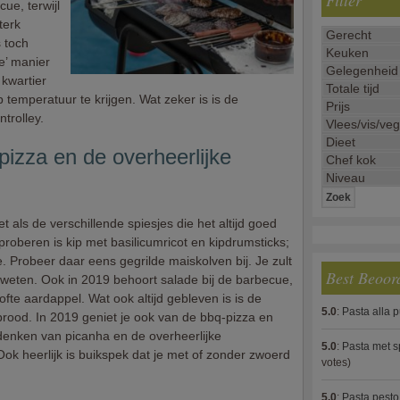
Filter
ue, terwijl
terk
s toch
e’ manier
 kwartier
 temperatuur te krijgen. Wat zeker is is de
trolley.
izza en de overheerlijke
 als de verschillende spiesjes die het altijd goed
roberen is kip met basilicumricot en kipdrumsticks;
e. Probeer daar eens gegrilde maiskolven bij. Je zult
Best Beoor
weten. Ook in 2019 behoort salade bij de barbecue,
fte aardappel. Wat ook altijd gebleven is is de
5.0
:
Pasta alla 
brood. In 2019 geniet je ook van de bbq-pizza en
 denken van picanha en de overheerlijke
5.0
:
Pasta met s
Ook heerlijk is buikspek dat je met of zonder zwoerd
votes)
5.0
:
Pasta pesto