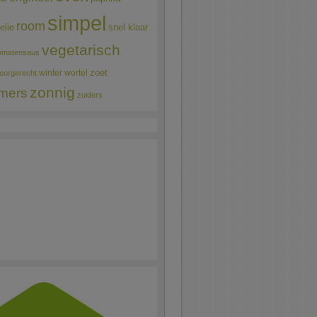
simpel
room
elie
snel klaar
vegetarisch
omatensaus
winter
wortel
zoet
oorgerecht
zonnig
mers
zuiders