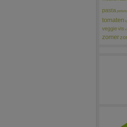
pasta
peters
tomaten
t
veggie
vis
v
zomer
zo