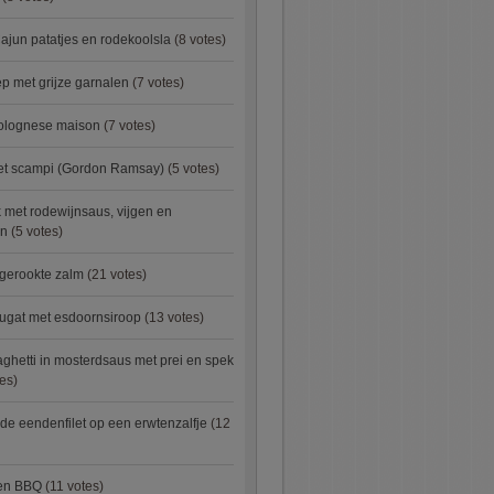
ajun patatjes en rodekoolsla
(8 votes)
 met grijze garnalen
(7 votes)
bolognese maison
(7 votes)
met scampi (Gordon Ramsay)
(5 votes)
 met rodewijnsaus, vijgen en
en
(5 votes)
 gerookte zalm
(21 votes)
ugat met esdoornsiroop
(13 votes)
ghetti in mosterdsaus met prei en spek
es)
e eendenfilet op een erwtenzalfje
(12
ken BBQ
(11 votes)