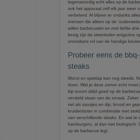
tegenwoordig echt alles op de barbec
ook het apparaat zelf elk jaar weer s
verbeterd. Al blijven er ondanks alle
mensen die alleen op de ‘ouderwets
willen barbecueën en met liefde drie
bezig zijn de steenkolen enigszins op
onmisbare rol van de handige keuken
Probeer eens de bbq-p
steaks
Worst en speklap kan nog steeds. Net
doen. Wat je deze zomer echt moet p
kip scoort altijd goed op de barbecu
versteld staan van de smaak. Zeker 
net als sausjes en dip, brood en gepo
kruidenboter in combinatie met stok
van verschillende steaks. En wat te
hamburgers, al dan niet biologisch. 
op de barbecue legt.