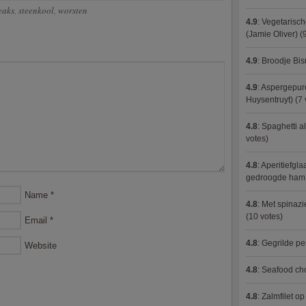
eaks
,
steenkool
,
worsten
4.9
:
Vegetarisch
(Jamie Oliver)
(9
4.9
:
Broodje Bi
4.9
:
Aspergepure
Huysentruyt)
(7 
4.8
:
Spaghetti al
votes)
4.8
:
Aperitiefgla
gedroogde ham
Name
*
4.8
:
Met spinazi
(10 votes)
Email
*
4.8
:
Gegrilde pe
Website
4.8
:
Seafood ch
4.8
:
Zalmfilet o