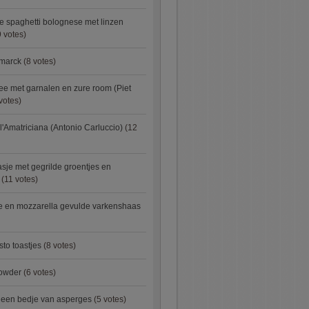
e spaghetti bolognese met linzen
 votes)
smarck
(8 votes)
e met garnalen en zure room (Piet
votes)
l'Amatriciana (Antonio Carluccio)
(12
asje met gegrilde groentjes en
(11 votes)
e en mozzarella gevulde varkenshaas
sto toastjes
(8 votes)
owder
(6 votes)
p een bedje van asperges
(5 votes)