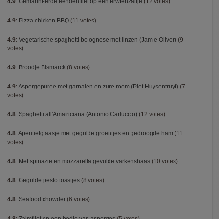
4.9
:
Gemarineerde eendenfilet op een erwtenzalfje
(12 votes)
4.9
:
Pizza chicken BBQ
(11 votes)
4.9
:
Vegetarische spaghetti bolognese met linzen (Jamie Oliver)
(9
votes)
4.9
:
Broodje Bismarck
(8 votes)
4.9
:
Aspergepuree met garnalen en zure room (Piet Huysentruyt)
(7
votes)
4.8
:
Spaghetti all'Amatriciana (Antonio Carluccio)
(12 votes)
4.8
:
Aperitiefglaasje met gegrilde groentjes en gedroogde ham
(11
votes)
4.8
:
Met spinazie en mozzarella gevulde varkenshaas
(10 votes)
4.8
:
Gegrilde pesto toastjes
(8 votes)
4.8
:
Seafood chowder
(6 votes)
4.8
:
Zalmfilet op een bedje van asperges
(5 votes)