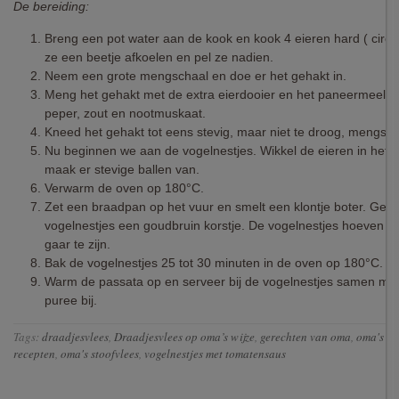
De bereiding:
Breng een pot water aan de kook en kook 4 eieren hard ( circa
ze een beetje afkoelen en pel ze nadien.
Neem een grote mengschaal en doe er het gehakt in.
Meng het gehakt met de extra eierdooier en het paneermeel. 
peper, zout en nootmuskaat.
Kneed het gehakt tot eens stevig, maar niet te droog, mengsel
Nu beginnen we aan de vogelnestjes. Wikkel de eieren in het 
maak er stevige ballen van.
Verwarm de oven op 180°C.
Zet een braadpan op het vuur en smelt een klontje boter. Geef
vogelnestjes een goudbruin korstje. De vogelnestjes hoeven bi
gaar te zijn.
Bak de vogelnestjes 25 tot 30 minuten in de oven op 180°C.
Warm de passata op en serveer bij de vogelnestjes samen met 
puree bij.
Tags:
draadjesvlees
,
Draadjesvlees op oma’s wijze
,
gerechten van oma
,
oma's ap
recepten
,
oma's stoofvlees
,
vogelnestjes met tomatensaus