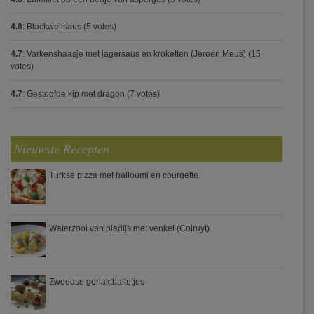
4.8
:
Blackwellsaus
(5 votes)
4.7
:
Varkenshaasje met jagersaus en kroketten (Jeroen Meus)
(15
votes)
4.7
:
Gestoofde kip met dragon
(7 votes)
Nieuwste Recepten
Turkse pizza met halloumi en courgette
Waterzooi van pladijs met venkel (Colruyt)
Zweedse gehaktballetjes