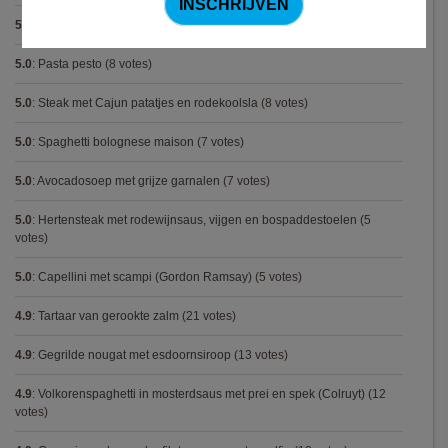
5.0
:
Pasta met spinazieballetjes (Antonio Carluccio)
(8 votes)
5.0
:
Pasta pesto
(8 votes)
5.0
:
Steak met Cajun patatjes en rodekoolsla
(8 votes)
5.0
:
Spaghetti bolognese maison
(7 votes)
5.0
:
Avocadosoep met grijze garnalen
(7 votes)
5.0
:
Hertensteak met rodewijnsaus, vijgen en bospaddestoelen
(5
votes)
5.0
:
Capellini met scampi (Gordon Ramsay)
(5 votes)
4.9
:
Tartaar van gerookte zalm
(21 votes)
4.9
:
Gegrilde nougat met esdoornsiroop
(13 votes)
4.9
:
Volkorenspaghetti in mosterdsaus met prei en spek (Colruyt)
(12
votes)