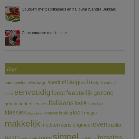
Courgetti met paprikasaus en halloumi (Sandra Bekkari)
Chocomousse met fruitbier
Tags
Belgisch
aperitief
alledaags
aardappelen
België
cocktail
eenvoudig
feestelijk
feest
gezond
drank
italiaans
Italië
grootmoeders keuken
kip
kaas
klassiek
look
mager
kruidig
knoflook
klassieker
makkelijk
oven
mediterraans
origineel
paprika
simpel
tomaten
pasta
room
peterselie
snel klaar