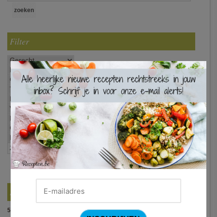
Filter
×
Best Beoordeelde Recepten
5.0
:
Pasta alla puttanesca
(10 votes)