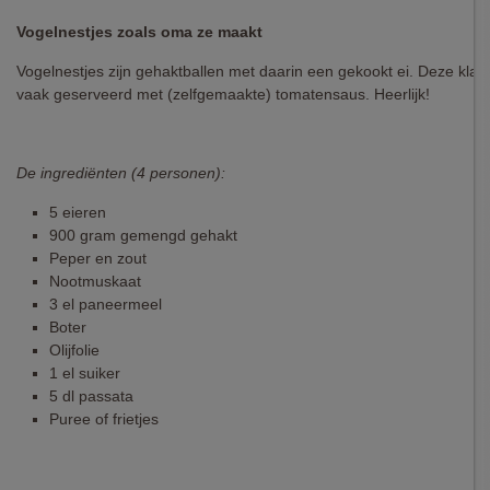
Vogelnestjes zoals oma ze maakt
Vogelnestjes zijn gehaktballen met daarin een gekookt ei. Deze klas
vaak geserveerd met (zelfgemaakte) tomatensaus. Heerlijk!
De ingrediënten (4 personen):
5 eieren
900 gram gemengd gehakt
Peper en zout
Nootmuskaat
3 el paneermeel
Boter
Olijfolie
1 el suiker
5 dl passata
Puree of frietjes