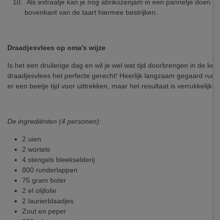
Als extraatje kan je nog abrikozenjam in een pannetje doen en
bovenkant van de taart hiermee bestrijken.
Draadjesvlees op oma’s wijze
Is het een druilerige dag en wil je wel wat tijd doorbrengen in de ke
draadjesvlees het perfecte gerecht! Heerlijk langzaam gegaard rund
er een beetje tijd voor uittrekken, maar het resultaat is verrukkelijk m
De ingrediënten (4 personen):
2 uien
2 wortels
4 stengels bleekselderij
800 runderlappen
75 gram boter
2 el olijfolie
2 laurierblaadjes
Zout en peper