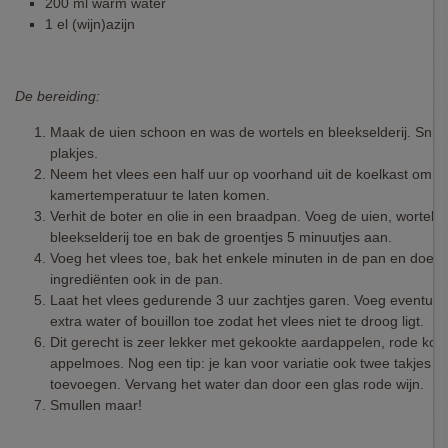
200 ml warm water
1 el (wijn)azijn
De bereiding:
Maak de uien schoon en was de wortels en bleekselderij. Snijd 
plakjes.
Neem het vlees een half uur op voorhand uit de koelkast om h
kamertemperatuur te laten komen.
Verhit de boter en olie in een braadpan. Voeg de uien, wortels
bleekselderij toe en bak de groentjes 5 minuutjes aan.
Voeg het vlees toe, bak het enkele minuten in de pan en doe d
ingrediënten ook in de pan.
Laat het vlees gedurende 3 uur zachtjes garen. Voeg eventuee
extra water of bouillon toe zodat het vlees niet te droog ligt.
Dit gerecht is zeer lekker met gekookte aardappelen, rode koo
appelmoes. Nog een tip: je kan voor variatie ook twee takjes r
toevoegen. Vervang het water dan door een glas rode wijn.
Smullen maar!