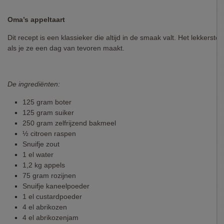
Oma’s appeltaart
Dit recept is een klassieker die altijd in de smaak valt. Het lekkerste 
als je ze een dag van tevoren maakt.
De ingrediënten:
125 gram boter
125 gram suiker
250 gram zelfrijzend bakmeel
½ citroen raspen
Snuifje zout
1 el water
1,2 kg appels
75 gram rozijnen
Snuifje kaneelpoeder
1 el custardpoeder
4 el abrikozen
4 el abrikozenjam